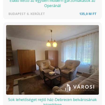
Eladó kettő az egyben modern garzonlakások az
Operánál
BUDAPEST 6. KERÜLET
135,0 M FT
Sok lehetőséget rejtő ház-Debrecen belvárosának
közelében