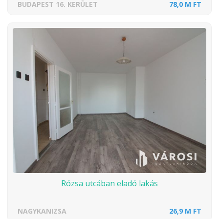
BUDAPEST 16. KERÜLET
78,0 M FT
Rózsa utcában eladó lakás
NAGYKANIZSA
26,9 M FT