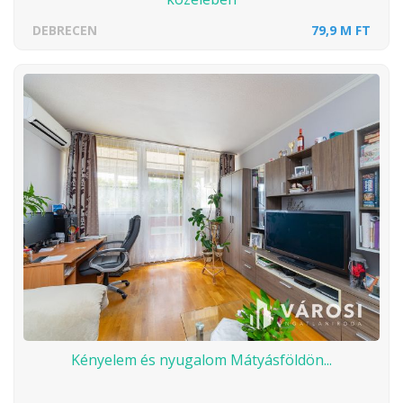
DEBRECEN
79,9 M FT
Kényelem és nyugalom Mátyásföldön...