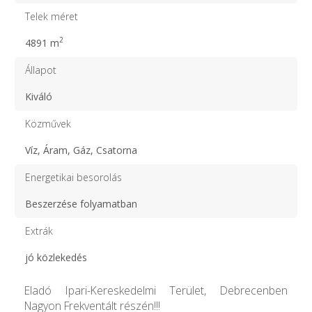
Telek méret
2
4891 m
Állapot
Kiváló
Közművek
Víz, Áram, Gáz, Csatorna
Energetikai besorolás
Beszerzése folyamatban
Extrák
jó közlekedés
Eladó Ipari-Kereskedelmi Terület, Debrecenben
Nagyon Frekventált részén!!!