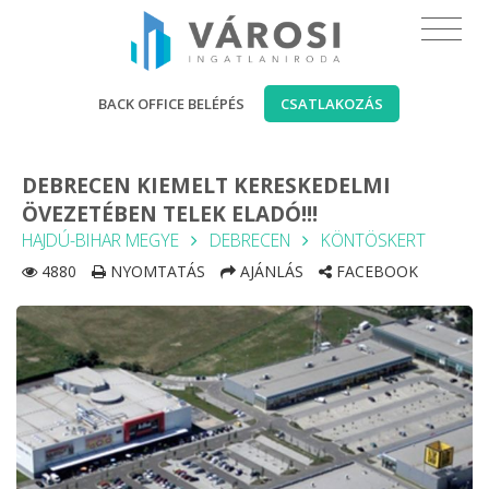
BACK OFFICE BELÉPÉS
CSATLAKOZÁS
DEBRECEN KIEMELT KERESKEDELMI
ÖVEZETÉBEN TELEK ELADÓ!!!
HAJDÚ-BIHAR MEGYE
DEBRECEN
KÖNTÖSKERT
4880
NYOMTATÁS
AJÁNLÁS
FACEBOOK