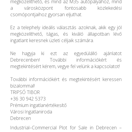
megközelíthető, és mind az M35 autópályához, mind
a városközpont fontosabb közlekedési
csomópontjaihoz gyorsan eljuthat.
Ez a telephely ideális választás azoknak, akik egy jól
megközelíthető, tágas, és kiváló állapotban lévő
ingatlant keresnek üzleti céljaik számára.
Ne hagyja ki ezt az egyedülálló ajánlatot
Debrecenben! További információkért és
megtekintésért kérem, vegye fel velünk a kapcsolatot!
További információkért és megtekintésért keressen
bizalommal!
TRIPSÓ TIBOR
+36 30 942 5373
Prémium ingatlanértékesítő
Városi Ingatlaniroda
Debrecen
Industrial–Commercial Plot for Sale in Debrecen –