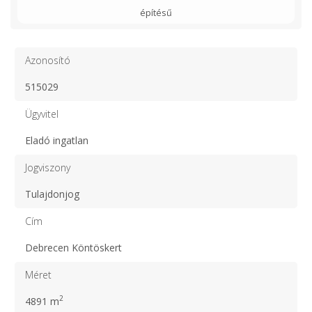
építésű
Azonosító
515029
Ügyvitel
Eladó ingatlan
Jogviszony
Tulajdonjog
Cím
Debrecen Köntöskert
Méret
2
4891 m