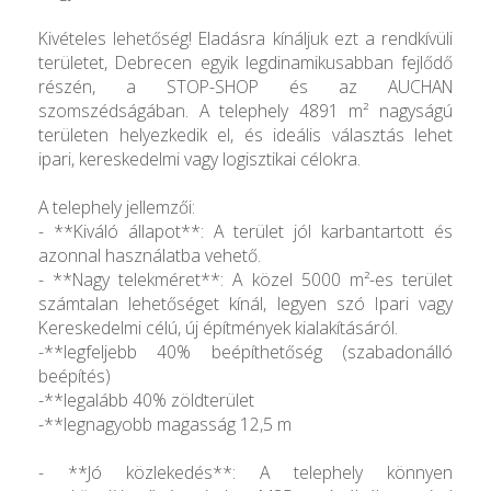
Kivételes lehetőség! Eladásra kínáljuk ezt a rendkívüli
területet, Debrecen egyik legdinamikusabban fejlődő
részén, a STOP-SHOP és az AUCHAN
szomszédságában. A telephely 4891 m² nagyságú
területen helyezkedik el, és ideális választás lehet
ipari, kereskedelmi vagy logisztikai célokra.
A telephely jellemzői:
- **Kiváló állapot**: A terület jól karbantartott és
azonnal használatba vehető.
- **Nagy telekméret**: A közel 5000 m²-es terület
számtalan lehetőséget kínál, legyen szó Ipari vagy
Kereskedelmi célú, új építmények kialakításáról.
-**legfeljebb 40% beépíthetőség (szabadonálló
beépítés)
-**legalább 40% zöldterület
-**legnagyobb magasság 12,5 m
- **Jó közlekedés**: A telephely könnyen