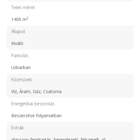
Telek méret
2
1400 m
Állapot
Kiváló
Parkolás
Udvarban
Közművek
Víz, Áram, Gáz, Csatorna
Energetikai besorolás
Beszerzése folyamatban
Extrák
alacsony fenntartás, berendezett, felszerelt, jó