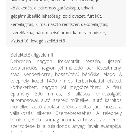
közlekedés, elektromos garázskapu, udvari
gépjárműbeálló lehetőség, zöld övezet, fúrt kút,
kertvilágítás, klíma, riasztó rendszer, dekorvilágítás,
szerelőakna, háromfázisú áram, kamera rendszer,
víztisztító, levegő szellőztető
Befektetők figyelem!!!
Debrecen nagyon frekventált részén, újszerű
többfunkciós nagyon jól működő ipari létesítmény,
stabil vendégkörrel, hosszútávú bérlőkkel eladó. A
telephely közel 1400 nm-es térburkolattal ellátott
körbekerített, nagyon jól megközelíthető. A felül
építmény 300 nm-es, 3 állásos önkiszolgáló
autómosóval, autó szerelő műhellyel, autó kárpitos
műhellyel, autó ápolási kellékes bolttal járul hozzá a
vállalkozás sikeres üzemeltetéséhez. A telephely
területén, 3 db csomag automata, hosszútávú bérleti
szerződése is a tulajdonos anyagi javait gyarapítja.