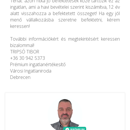
Tehát: azon ritka jó befektetések közé tartozik ez az
ingatlan, ami a havi bevételei szerint kiszámítva, 12 év
alatt visszahozza a befektetett összeget! Ha egy jól
menő vállalkozásba szeretne befektetni, kérem
keressen!
További információkért és megtekintésért keressen
bizalommal!
TRIPSÓ TIBOR
+36 30 942 5373
Prémium ingatlanértékesítő
Városi Ingatlaniroda
Debrecen
PRÉMIUM