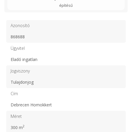
építésű
Azonosító
868688
Ügyvitel
Eladó ingatlan
Jogviszony
Tulajdonjog
Cím
Debrecen Homokkert
Méret
2
300 m