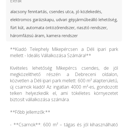
Extrák
alacsony fenntartás, csendes utca, jó közlekedés,
elektromos garázskapu, udvari gépjárműbeálló lehetőség,
fúrt kút, automata öntözőrendszer, riasztó rendszer,
háromfázisú áram, kamera rendszer
**Kiadó Telephely Mikepércsen a Déli ipari park
mellett - Ideális Vállalkozása Számára!**
Kivételes lehetőség Mikepércs csendes, de jól
megközelíthető részén a Debreceni oldalon,
közvetlen a Déli ipari park mellett: 600 m² alapterületű,
új csarnok kiadó! Az ingatlan 4000 m²-es, gondozott
telken helyezkedik el, ami tökéletes környezetet
biztosít vállalkozása számára.
**Főbb jellemzők:**
- **Csarnok**: 600 m² – tágas és jól kihasználható