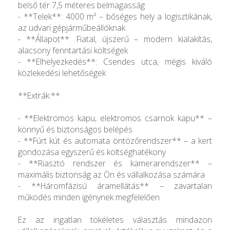
belső tér 7,5 méteres belmagasság
- **Telek**: 4000 m² – bőséges hely a logisztikának,
az udvari gépjárműbeállóknak
- **Állapot**: Fiatal, újszerű – modern kialakítás,
alacsony fenntartási költségek
- **Elhelyezkedés**: Csendes utca, mégis kiváló
közlekedési lehetőségek
**Extrák:**
- **Elektromos kapu, elektromos csarnok kapu** –
könnyű és biztonságos belépés
- **Fúrt kút és automata öntözőrendszer** – a kert
gondozása egyszerű és költséghatékony
- **Riasztó rendszer és kamerarendszer** –
maximális biztonság az Ön és vállalkozása számára
- **Háromfázisú áramellátás** – zavartalan
működés minden igénynek megfelelően
Ez az ingatlan tökéletes választás mindazon