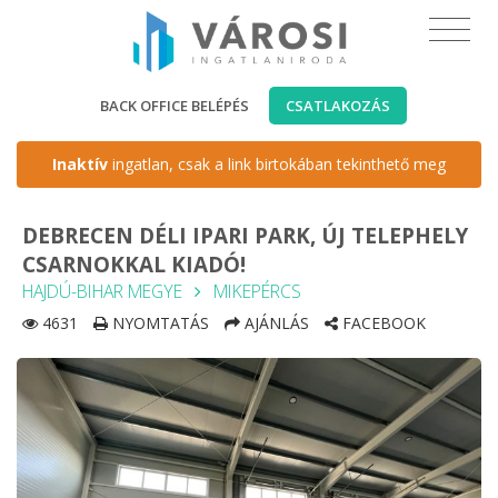
BACK OFFICE BELÉPÉS
CSATLAKOZÁS
Inaktív
ingatlan, csak a link birtokában tekinthető meg
DEBRECEN DÉLI IPARI PARK, ÚJ TELEPHELY
CSARNOKKAL KIADÓ!
HAJDÚ-BIHAR MEGYE
MIKEPÉRCS
4631
NYOMTATÁS
AJÁNLÁS
FACEBOOK