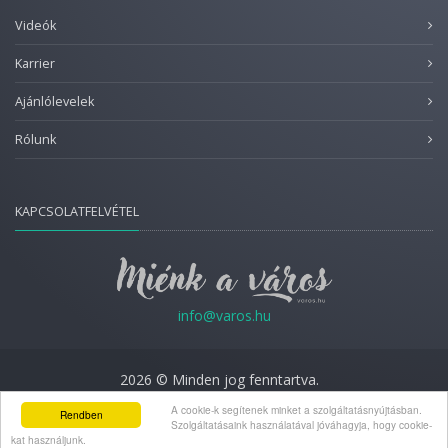
Videók
Karrier
Ajánlólevelek
Rólunk
KAPCSOLATFELVÉTEL
info@varos.hu
2026 © Minden jog fenntartva.
Adatkezelési nyilatkozat
A cookie-k segítenek minket a szolgáltatásnyújtásban.
Rendben
Szolgáltatásaink használatával jóváhagyja, hogy cookie-
kat használjunk.