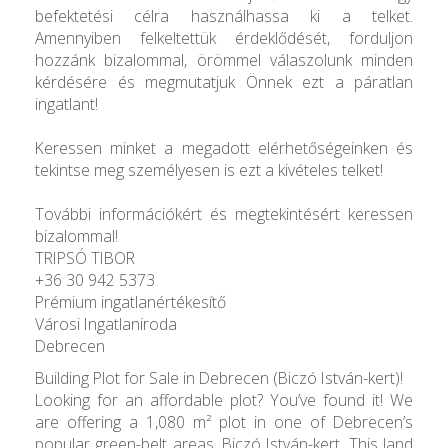
befektetési célra használhassa ki a telket.
Amennyiben felkeltettük érdeklődését, forduljon
hozzánk bizalommal, örömmel válaszolunk minden
kérdésére és megmutatjuk Önnek ezt a páratlan
ingatlant!
Keressen minket a megadott elérhetőségeinken és
tekintse meg személyesen is ezt a kivételes telket!
További információkért és megtekintésért keressen
bizalommal!
TRIPSÓ TIBOR
+36 30 942 5373
Prémium ingatlanértékesítő
Városi Ingatlaniroda
Debrecen
Building Plot for Sale in Debrecen (Biczó István-kert)!
Looking for an affordable plot? You’ve found it! We
are offering a 1,080 m² plot in one of Debrecen’s
popular green-belt areas, Biczó István-kert. This land