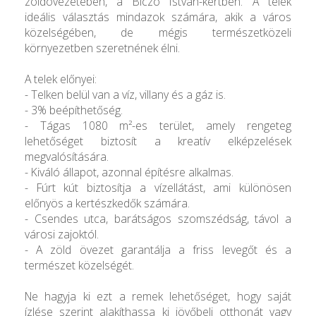
zöldövezetében, a Biczó István-kertben. A telek
ideális választás mindazok számára, akik a város
közelségében, de mégis természetközeli
környezetben szeretnének élni.
A telek előnyei:
- Telken belül van a víz, villany és a gáz is.
- 3% beépíthetőség.
- Tágas 1080 m²-es terület, amely rengeteg
lehetőséget biztosít a kreatív elképzelések
megvalósítására.
- Kiváló állapot, azonnal építésre alkalmas.
- Fúrt kút biztosítja a vízellátást, ami különösen
előnyös a kertészkedők számára.
- Csendes utca, barátságos szomszédság, távol a
városi zajoktól.
- A zöld övezet garantálja a friss levegőt és a
természet közelségét.
Ne hagyja ki ezt a remek lehetőséget, hogy saját
ízlése szerint alakíthassa ki jövőbeli otthonát vagy