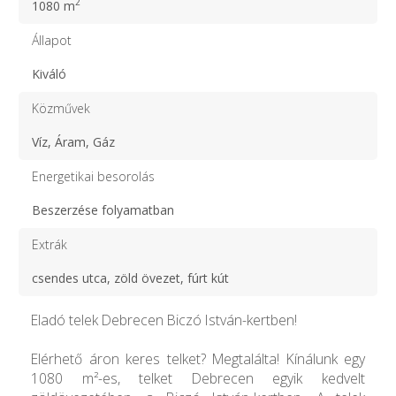
2
1080 m
Állapot
Kiváló
Közművek
Víz, Áram, Gáz
Energetikai besorolás
Beszerzése folyamatban
Extrák
csendes utca, zöld övezet, fúrt kút
Eladó telek Debrecen Biczó István-kertben!
Elérhető áron keres telket? Megtalálta! Kínálunk egy
1080 m²-es, telket Debrecen egyik kedvelt