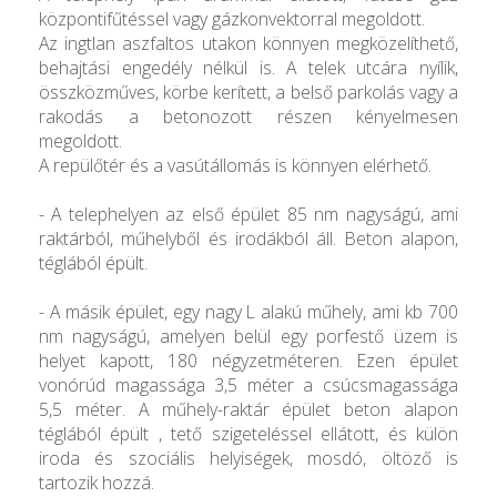
központifűtéssel vagy gázkonvektorral megoldott.
Az ingtlan aszfaltos utakon könnyen megközelíthető,
behajtási engedély nélkül is. A telek utcára nyílik,
összközműves, körbe kerített, a belső parkolás vagy a
rakodás a betonozott részen kényelmesen
megoldott.
A repülőtér és a vasútállomás is könnyen elérhető.
- A telephelyen az első épület 85 nm nagyságú, ami
raktárból, műhelyből és irodákból áll. Beton alapon,
téglából épült.
- A másik épület, egy nagy L alakú műhely, ami kb 700
nm nagyságú, amelyen belül egy porfestő üzem is
helyet kapott, 180 négyzetméteren. Ezen épület
vonórúd magassága 3,5 méter a csúcsmagassága
5,5 méter. A műhely-raktár épület beton alapon
téglából épült , tető szigeteléssel ellátott, és külön
iroda és szociális helyiségek, mosdó, öltöző is
tartozik hozzá.