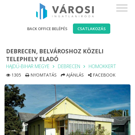
BACK OFFICE BELÉPÉS
CSATLAKOZÁS
DEBRECEN, BELVÁROSHOZ KÖZELI
TELEPHELY ELADÓ
HAJDÚ-BIHAR MEGYE
DEBRECEN
HOMOKKERT
1305
NYOMTATÁS
AJÁNLÁS
FACEBOOK