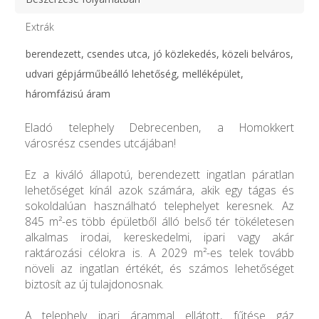
Extrák
berendezett, csendes utca, jó közlekedés, közeli belváros,
udvari gépjárműbeálló lehetőség, melléképület,
háromfázisú áram
Eladó telephely Debrecenben, a Homokkert
városrész csendes utcájában!
Ez a kiváló állapotú, berendezett ingatlan páratlan
lehetőséget kínál azok számára, akik egy tágas és
sokoldalúan használható telephelyet keresnek. Az
845 m²-es több épületből álló belső tér tökéletesen
alkalmas irodai, kereskedelmi, ipari vagy akár
raktározási célokra is. A 2029 m²-es telek tovább
növeli az ingatlan értékét, és számos lehetőséget
biztosít az új tulajdonosnak.
A telephely ipari árammal ellátott, fűtése gáz