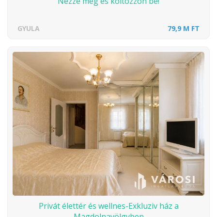
Nézze meg és költözzön be!
GYULA
79,9 M FT
Privát élettér és wellnes-Exkluziv ház a
Magdolnavölgyben