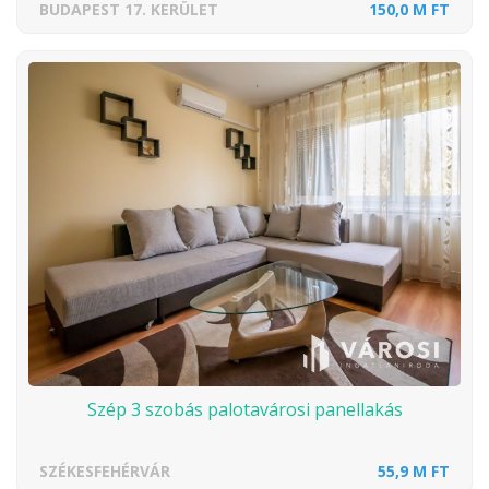
BUDAPEST 17. KERÜLET
150,0 M FT
Szép 3 szobás palotavárosi panellakás
SZÉKESFEHÉRVÁR
55,9 M FT