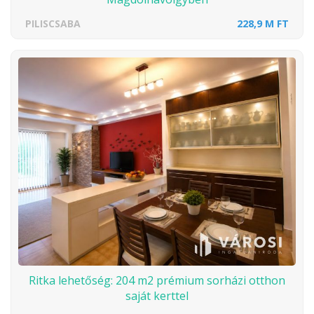
PILISCSABA
228,9 M FT
Ritka lehetőség: 204 m2 prémium sorházi otthon
saját kerttel