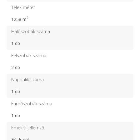
Telek méret
2
1258 m
Hálószobák száma
1 db
Félszobák száma
2 db
Nappalik száma
1 db
Fürdőszobák száma
1 db
Emeleti jellemző
Földszint