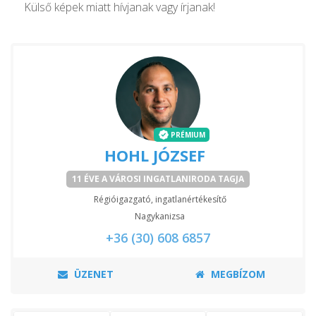
Külső képek miatt hívjanak vagy írjanak!
PRÉMIUM
HOHL JÓZSEF
11 ÉVE A VÁROSI INGATLANIRODA TAGJA
Régióigazgató, ingatlanértékesítő
Nagykanizsa
+36 (30) 608 6857
ÜZENET
MEGBÍZOM