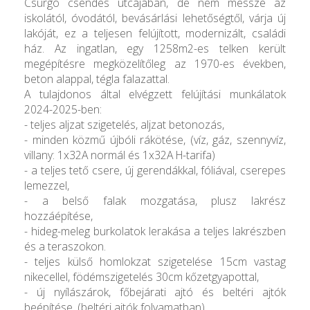
Csurgó csendes utcájában, de nem messze az
iskolától, óvodától, bevásárlási lehetőségtől, várja új
lakóját, ez a teljesen felújított, modernizált, családi
ház. Az ingatlan, egy 1258m2-es telken került
megépítésre megközelítőleg az 1970-es években,
beton alappal, tégla falazattal.
A tulajdonos által elvégzett felújítási munkálatok
2024-2025-ben:
- teljes aljzat szigetelés, aljzat betonozás,
- minden közmű újbóli rákötése, (víz, gáz, szennyvíz,
villany: 1x32A normál és 1x32A H-tarifa)
- a teljes tető csere, új gerendákkal, fóliával, cserepes
lemezzel,
- a belső falak mozgatása, plusz lakrész
hozzáépítése,
- hideg-meleg burkolatok lerakása a teljes lakrészben
és a teraszokon.
- teljes külső homlokzat szigetelése 15cm vastag
nikecellel, födémszigetelés 30cm kőzetgyapottal,
- új nyílászárok, főbejárati ajtó és beltéri ajtók
beépítése, (beltéri ajtók folyamatban)