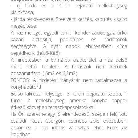
- új fürdő és 2 külön bejáratú mellékhelység
kialakítása,
- járda térkövezése, Steelvent kerítés, kapu és kisajtó
megépítése.
A ház melegét egyedi kombi, kondenzációs gáz cirkó
kazán biztosítja, padlófűtés és radiátorok
segítségével. A nyári napok lehűtésében klíma
segédkezik. (hűtő-fűtő)
A hirdetésben a 67m2-es alapterület a ház belső
mért nettó területe. A teraszok nem kerültek
beszámításra. ( 6m2 és 6,2m2)
FONTOS: A hirdetési irányárár nem tartalmazza a
konyhabútort!
Belső lakrész helységei: 3 külön bejáratú szoba, 1
fürdő, 2 mellékhelység, amerikai konyha nappali
étkező közvetlen teraszkapcsolatokkal.
Ha Ön szeretne egy jó elrendezésű, szépen felújított
családi házat Csurgón, csendes zöld övezetben,
akkor ez a ház ideális választás lehet. Kulcs az
irodában.