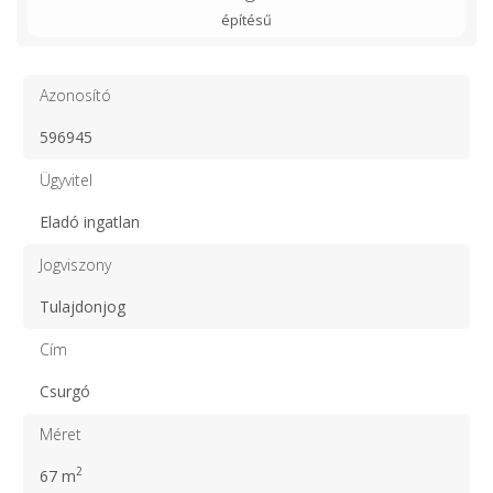
építésű
Azonosító
596945
Ügyvitel
Eladó ingatlan
Jogviszony
Tulajdonjog
Cím
Csurgó
Méret
2
67 m