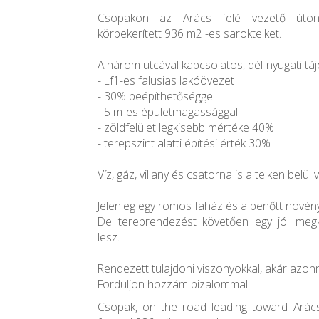
Csopakon az Arács felé vezető úton
körbekerített 936 m2 -es saroktelket.
A három utcával kapcsolatos, dél-nyugati tájo
- Lf1-es falusias lakóövezet
- 30% beépíthetőséggel
- 5 m-es épületmagassággal
- zöldfelület legkisebb mértéke 40%
- terepszint alatti építési érték 30%
Víz, gáz, villany és csatorna is a telken belül 
Jelenleg egy romos faház és a benőtt növényz
De tereprendezést követően egy jól megk
lesz.
Rendezett tulajdoni viszonyokkal, akár azon
Forduljon hozzám bizalommal!
Csopak, on the road leading toward Arács,