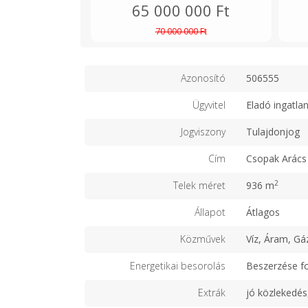
65 000 000 Ft
70 000 000 Ft
Azonosító
506555
Ügyvitel
Eladó ingatla
Jogviszony
Tulajdonjog
Cím
Csopak Arács
2
Telek méret
936 m
Állapot
Átlagos
Közművek
Víz, Áram, Gá
Energetikai besorolás
Beszerzése f
Extrák
jó közlekedés