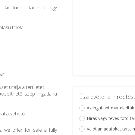
 kínálunk eladásra egy
lású telek:
van!
et uralja a területet.
özelíthető szép ingatlana
Észrevétel a hirdeté
Az ingatlant már eladták
nal átvehető!
Elírás vagy téves fotó ta
Valótlan adatokat tartal
 we offer for sale a fully