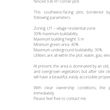
fenced 936 m² corner plot.
This southwest-facing plot, bordered b
following parameters:
Zoning: Lf1 – village residential zone
30% maximum buildability
Maximum building height: 5 m
Minimum green area: 40%
Maximum underground buildability: 30%
Utilities are all within the plot: water, gas, ele
At present, the area is dominated by an ol
and overgrown vegetation, but after site c
will have a beautiful, easily accessible proper
With clear ownership conditions, the
immediately.
Please feel free to contact me.