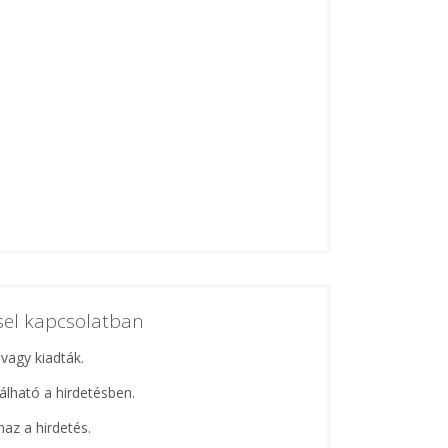
ssel kapcsolatban
 vagy kiadták.
lálható a hirdetésben.
maz a hirdetés.