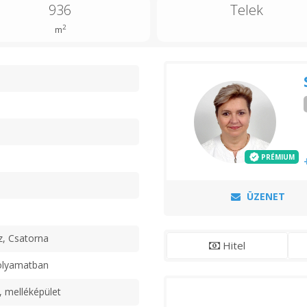
936
Telek
2
m
n
PRÉMIUM
ÜZENET
z, Csatorna
Hitel
olyamatban
, melléképület