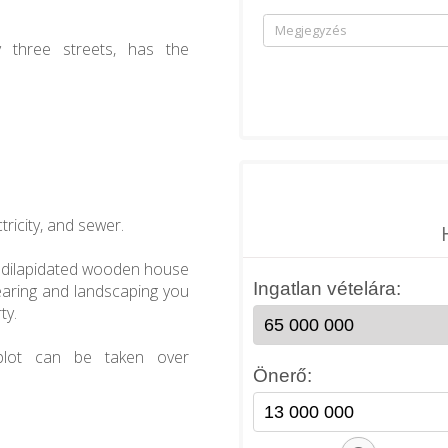
y three streets, has the
ctricity, and sewer.
d, dilapidated wooden house
learing and landscaping you
ty.
 plot can be taken over