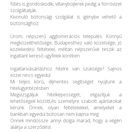
fűtés is gondoskodik, villanybojlerek pedig a forróvizet
szolgáltatják.
Kivonuló biztonsági szolgálat is igénybe vehető a
biztonsághoz.
Üröm, népszerű agglomerációs település. Könnyű
megközelíthetősége, Budapesthez való közelsége, jó
közlekedési feltételei, méltán népszerűvé teszik az
ingatlant kereső ügyfelek körében.
Ingatlanvásárláshoz hitelre van szüksége? Sajnos
ezzel nincs egyedül.
Mi teljes körű, díjmentes segítséget nyújtunk a
hitelügyintézésben.
Megvizsgáljuk hitelképességét, eligazítjuk a
lehetőségek között,és személyre szabott ajánlatokat
kérünk Önnek, olyan feltételekkel, amelyeket a
bankban egyedül biztosan nem kapna meg.
Önnek mindössze annyi dolga marad, hogy a végén
aláírja a szerződést.