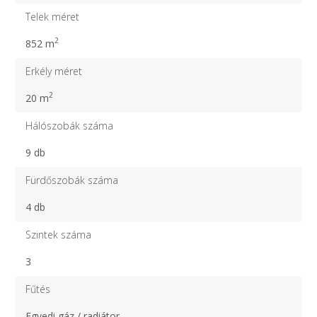
Telek méret
2
852 m
Erkély méret
2
20 m
Hálószobák száma
9 db
Fürdőszobák száma
4 db
Szintek száma
3
Fűtés
Egyedi gáz / radiátor