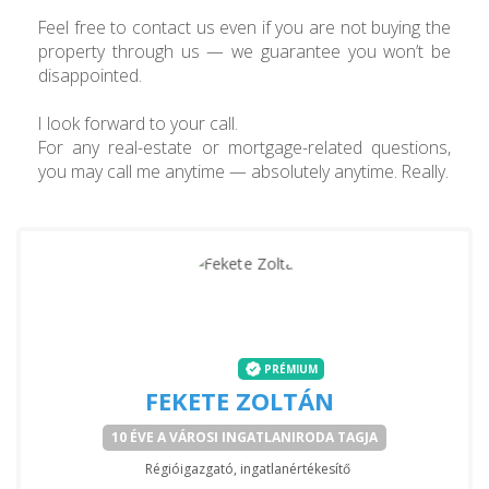
Feel free to contact us even if you are not buying the
property through us — we guarantee you won’t be
disappointed.
I look forward to your call.
For any real-estate or mortgage-related questions,
you may call me anytime — absolutely anytime. Really.
PRÉMIUM
FEKETE ZOLTÁN
10 ÉVE A VÁROSI INGATLANIRODA TAGJA
Régióigazgató, ingatlanértékesítő