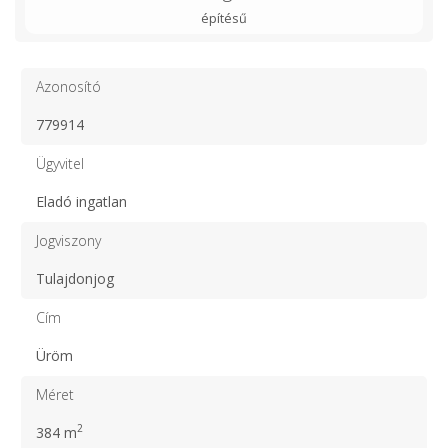
építésű
Azonosító
779914
Ügyvitel
Eladó ingatlan
Jogviszony
Tulajdonjog
Cím
Üröm
Méret
2
384 m