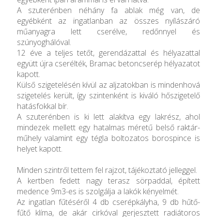
A szuterénben néhány fa ablak még van, de
egyébként az ingatlanban az összes nyílászáró
műanyagra lett cserélve, redőnnyel és
szúnyoghálóval.
12 éve a teljes tetőt, gerendázattal és hélyazattal
együtt újra cserélték, Bramac betoncserép hélyazatot
kapott.
Külső szigetelésén kívül az aljzatokban is mindenhová
szigetelés került, így szintenként is kiváló hőszigetelő
hatásfokkal bír.
A szuterénben is ki lett alakítva egy lakrész, ahol
mindezek mellett egy hatalmas méretű belső raktár-
műhely valamint egy tégla boltozatos borospince is
helyet kapott.
Minden szintről tettem fel rajzot, tájékoztató jelleggel.
A kertben fedett nagy terasz sörpaddal, épített
medence 9m3-es is szolgálja a lakók kényelmét.
Az ingatlan fűtéséről 4 db cserépkályha, 9 db hűtő-
fűtő klíma, de akár cirkóval gerjesztett radiátoros