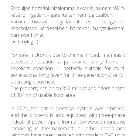
Forduljon hozzánk bizalommal akkor is, ha nem tőlünk
vásárol ingatlant – garantáltan nem fog csalódni.
Várom hívását. Ingatlannal és hitelügyekkel
kapcsolatos kérdésekben bármikor, hangsúlyozom,
bármikor hívhat.
De tényleg :-)
For sale in Üröm, close to the main road, in an easily
accessible location, a panoramic family home in
excellent condition — perfectly suitable for multi-
generational living (even for three generations) or for
operating a business.
The property sits on an 852 m² plot and offers a total
of 384 m² of usable floor area.
In 2024, the entire electrical system was replaced,
and the property is also equipped with three-phase
industrial power. Apart from a few wooden windows
remaining in the basement, all other doors and
windows have been replaced with modern PVC units