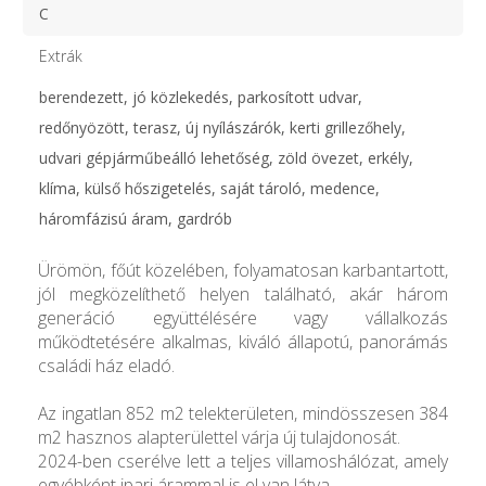
C
Extrák
berendezett, jó közlekedés, parkosított udvar,
redőnyözött, terasz, új nyílászárók, kerti grillezőhely,
udvari gépjárműbeálló lehetőség, zöld övezet, erkély,
klíma, külső hőszigetelés, saját tároló, medence,
háromfázisú áram, gardrób
Ürömön, főút közelében, folyamatosan karbantartott,
jól megközelíthető helyen található, akár három
generáció együttélésére vagy vállalkozás
működtetésére alkalmas, kiváló állapotú, panorámás
családi ház eladó.
Az ingatlan 852 m2 telekterületen, mindösszesen 384
m2 hasznos alapterülettel várja új tulajdonosát.
2024-ben cserélve lett a teljes villamoshálózat, amely
egyébként ipari árammal is el van látva.