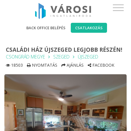
BACK OFFICE BELÉPÉS
CSATLAKOZÁS
CSALÁDI HÁZ ÚJSZEGED LEGJOBB RÉSZÉN!
CSONGRÁD MEGYE
SZEGED
ÚJSZEGED
18503
NYOMTATÁS
AJÁNLÁS
FACEBOOK