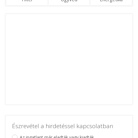
Észrevétel a hirdetéssel kapcsolatban
Az ingatlant már eladták vagy kiadták.