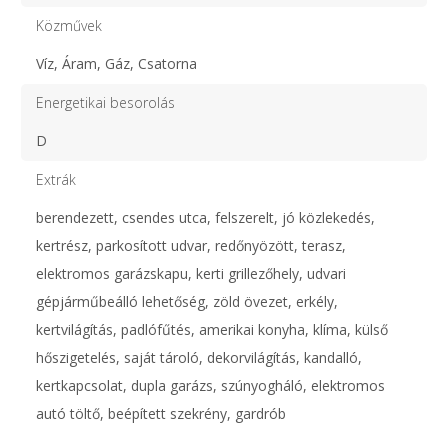
Közművek
Víz, Áram, Gáz, Csatorna
Energetikai besorolás
D
Extrák
berendezett, csendes utca, felszerelt, jó közlekedés,
kertrész, parkosított udvar, redőnyözött, terasz,
elektromos garázskapu, kerti grillezőhely, udvari
gépjárműbeálló lehetőség, zöld övezet, erkély,
kertvilágítás, padlófűtés, amerikai konyha, klíma, külső
hőszigetelés, saját tároló, dekorvilágítás, kandalló,
kertkapcsolat, dupla garázs, szúnyogháló, elektromos
autó töltő, beépített szekrény, gardrób