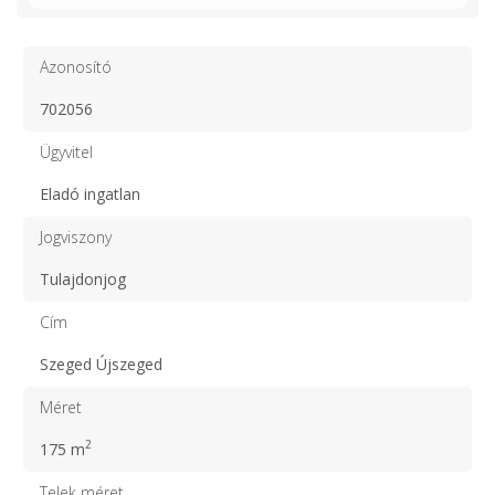
Azonosító
702056
Ügyvitel
Eladó ingatlan
Jogviszony
Tulajdonjog
Cím
Szeged Újszeged
Méret
2
175 m
Telek méret