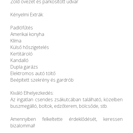
Zöld övezet és parkosított udvar
Kényelmi Extrák:
Padlófűtés
Amerikai konyha
Klíma
Külső hőszigetelés
Kertitároló
Kandalló
Dupla garázs
Elektromos autó töltő
Beépített szekrény és gardrób
Kiváló Elhelyezkedés:
Az ingatlan csendes zsákutcában található, közelben
buszmegálló, boltok, edzőterem, bölcsőde, stb.
Amennyiben felkeltette érdeklődését, keressen
bizalommal!