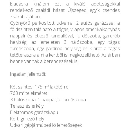
Eladásra kínálom ezt a kiváló adottságokkal
rendelkező családi házat Újszeged egyik csendes
zsákutcájában.
Gyönyörű parkosított udvarral, 2 autós garázzsal, a
földszinten található a tágas, világos amerikaikonyhás
nappali és étkező kandallóval, fürdőszoba, gardrób
helyiség, az emeleten 3 hálószoba, egy tágas
fürdőszoba, egy gardrób helyiség és kijárat a tágas
tetőteraszra ami a kertből is megközelíthető. Az árban
benne vannak a berendezések is.
Ingatlan jellemzői:
Két szintes, 175 m² lakótérrel
763 m² telekméret
3 hálószoba, 1 nappali, 2 fürdőszoba
Terasz és erkély
Elektromos garázskapu
Kerti grillező hely
Udvari gépjárműbeálló lehetőségek