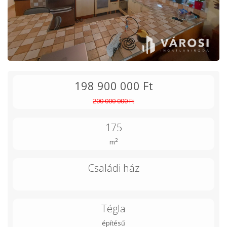
198 900 000 Ft
200 000 000 Ft
175
2
m
Családi ház
Tégla
építésű