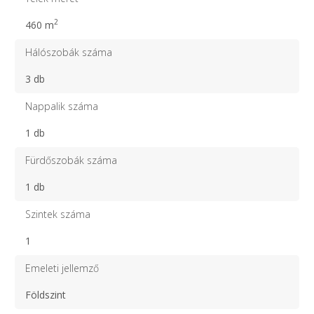
2
460 m
Hálószobák száma
3 db
Nappalik száma
1 db
Fürdőszobák száma
1 db
Szintek száma
1
Emeleti jellemző
Földszint