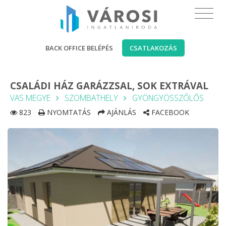
BACK OFFICE BELÉPÉS
CSATLAKOZÁS
CSALÁDI HÁZ GARÁZZSAL, SOK EXTRÁVAL
VAS MEGYE
SZOMBATHELY
GYÖNGYÖSSZŐLŐS
823
NYOMTATÁS
AJÁNLÁS
FACEBOOK