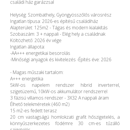
családi ház garázzsal
Helység: Szombathely, Gyöngyösszőlős városrész
Ingatlan típusa: 2026-es építésű családiház
Alapterület: 125m2 - Tágas és modern kialakítás
Szobaszám: 3 + nappali - Elég hely a családnak
Költözhető: 2026 év vége
Ingatlan állapota:
-AA+++ energetikai besorolás
-Minőségi anyagok és kivitelezés -Építés éve: 2026
- Magas műszaki tartalom:
A+++ energetika
5kW-os napelem rendszer hibrid inverterrel,
szigetüzemű, 10kW-os akkumulátor rendszerrel
3 fázisú villamos rendszer - 3X32 A nappali áram
Élhető telekméretek (460 m2)
15 m2-es fedett terasz
20 cm vastagságú homlokzati grafit hőszigetelés, a
könnyűszerkezetes födémre 30 cm-es tűzálló
szigetelés