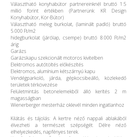
Választható konyhabútor partnereinknél bruttó 1.5
millió forint értékben (Partnerünk: KR Design
Konyhabútor, Kör-Bútor)
Választható meleg burkolat, (laminált padló) bruttó
5.000 Ft/m2
hidegburkolat (járólap, csempe) bruttó 8.000 Ft/m2
árig
Garázs
Garázskapu szekcionált motoros kivitelben
Elektromos autótöltés előkészítés
Elektromos, alumínium kétszárnyú kapu
Vendégparkoló, járda, gépkocsibeálló, közlekedő
területek térkövezése
Felületmintás betonelemekből álló kerítés 2 m
magasságban
Wienerberger mesterház oklevél minden ingatlanhoz
Kilátás és tájolás: A kertre néző nappali ablakából
élvezheti a természet szépségét. Délre néző
elhelyezkedés, napfényes terek.