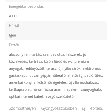
Energetikai besorolás
A+++
Háziállat
Igen
Extrák
alacsony fenntartás, csendes utca, felszerelt, jó
közlekedés, kertrész, külön fürdő és wc, prémium
anyagok, redőnyözött, terasz, új nyílászárók, elektromos
garázskapu, udvari gépjárműbeálló lehetőség, padlófűtés,
amerikai konyha, külső hőszigetelés, új villamoshálózat,
kertkapcsolat, háromfázisú áram, napelem, szúnyogháló,
optikai internet kábel, levegő szellőztető
Szombathelyen Gyöngyösszőlősben új építésű