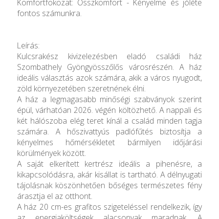
Komfortfokozat: Összkomfort - Kényelme és jóléte
fontos számunkra.
Leírás:
Kulcsrakész kivizelezésben eladó családi ház
Szombathely Gyöngyösszőlős városrészén. A ház
ideális választás azok számára, akik a város nyugodt,
zöld környezetében szeretnének élni.
A ház a legmagasabb minőségi szabványok szerint
épül, várhatóan 2026. végén költözhető. A nappali és
két hálószoba elég teret kínál a család minden tagja
számára. A hőszivattyús padlófűtés biztosítja a
kényelmes hőmérsékletet bármilyen időjárási
körülmények között.
A saját elkerített kertrész ideális a pihenésre, a
kikapcsolódásra, akár kisállat is tartható. A délnyugati
tájolásnak köszönhetően bőséges természetes fény
árasztja el az otthont.
A ház 20 cm-es grafitos szigeteléssel rendelkezik, így
az energiaköltségek alacsonyak maradnak. A