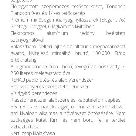
Előregyártott szeglemezes tetőszerkezet, Tondach
Planoton 9-es és 14-es tetőcserép
Prémium minőségű műanyag nyílászárók (Elegant 76)
3 rétegű üveggel, 6 légkamrás kivitelben
Elektromos alumínium redőny beépített
szúnyoghálóval
Választható beltéri ajtók az általunk meghatározott
gyártó, kivitelező mintáiból bruttó 100.000. Ft/db
értékhatárig
A legmodernebb fűtő- hűtő, levegő-víz hőszivattyúk,
250 literes melegvíztárolóval
REHAU padlófűtés- és alap vízrendszer
Hővisszanyerős szellőztető rendszer
Vízlágyító berendezés
Riasztó rendszer alapszerelés, kaputelefon kiépítés
3,5 m3-es csapadékvíz gyűjtő rendszer szikkasztóval,
ami kiválóan alkalmas a növényzet öntözésére. Nem
szükséges kutat fúrni és nem borul fel a terület
vízháztartása.
Kerti csap kialakítása