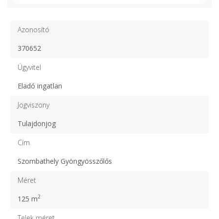
Azonosító
370652
Ügyvitel
Eladó ingatlan
Jogviszony
Tulajdonjog
Cím
Szombathely Gyöngyösszőlős
Méret
2
125 m
Telek méret