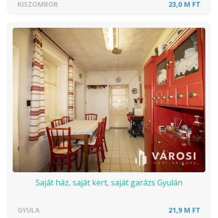
KISZOMBOR
23,0 M FT
Saját ház, saját kert, saját garázs Gyulán
GYULA
21,9 M FT