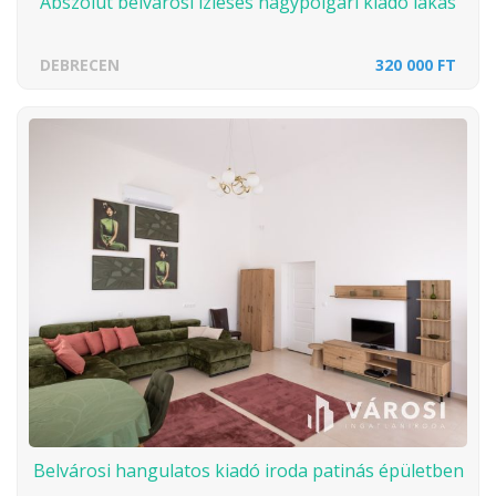
Abszolút belvárosi ízléses nagypolgári kiadó lakás
DEBRECEN
320 000 FT
Belvárosi hangulatos kiadó iroda patinás épületben