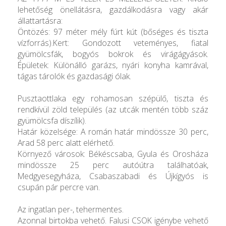
lehetőség önellátásra, gazdálkodásra vagy akár
állattartásra:
Öntözés: 97 méter mély fúrt kút (bőséges és tiszta
vízforrás).Kert: Gondozott veteményes, fiatal
gyümölcsfák, bogyós bokrok és virágágyások.
Épületek: Különálló garázs, nyári konyha kamrával,
tágas tárolók és gazdasági ólak.
Pusztaottlaka egy rohamosan szépülő, tiszta és
rendkívül zöld település (az utcák mentén több száz
gyümölcsfa díszílik).
Határ közelsége: A román határ mindössze 30 perc,
Arad 58 perc alatt elérhető.
Környező városok: Békéscsaba, Gyula és Orosháza
mindössze 25 perc autóútra találhatóak,
Medgyesegyháza, Csabaszabadi és Újkígyós is
csupán pár percre van.
Az ingatlan per-, tehermentes.
Azonnal birtokba vehető. Falusi CSOK igénybe vehető