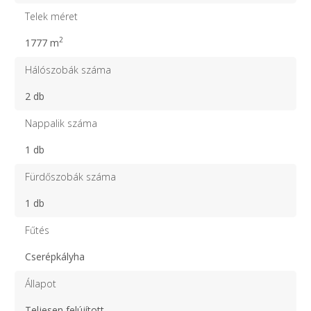
Telek méret
2
1777 m
Hálószobák száma
2 db
Nappalik száma
1 db
Fürdőszobák száma
1 db
Fűtés
Cserépkályha
Állapot
Teljesen felújított