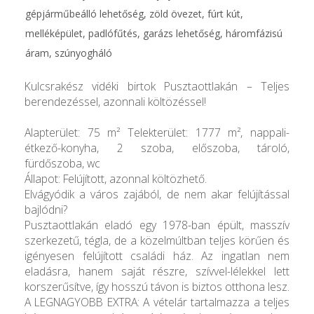
gépjárműbeálló lehetőség, zöld övezet, fúrt kút,
melléképület, padlófűtés, garázs lehetőség, háromfázisú
áram, szúnyogháló
Kulcsrakész vidéki birtok Pusztaottlakán – Teljes
berendezéssel, azonnali költözéssel!
Alapterület: 75 m² Telekterület: 1777 m², nappali-
étkező-konyha, 2 szoba, előszoba, tároló,
fürdőszoba, wc
Állapot: Felújított, azonnal költözhető.
Elvágyódik a város zajából, de nem akar felújítással
bajlódni?
Pusztaottlakán eladó egy 1978-ban épült, masszív
szerkezetű, tégla, de a közelmúltban teljes körűen és
igényesen felújított családi ház. Az ingatlan nem
eladásra, hanem saját részre, szívvel-lélekkel lett
korszerűsítve, így hosszú távon is biztos otthona lesz.
A LEGNAGYOBB EXTRA: A vételár tartalmazza a teljes