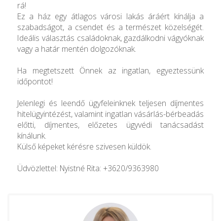
rá!
Ez a ház egy átlagos városi lakás áráért kínálja a
szabadságot, a csendet és a természet közelségét.
Ideális választás családoknak, gazdálkodni vágyóknak
vagy a határ mentén dolgozóknak.
Ha megtetszett Önnek az ingatlan, egyeztessünk
időpontot!
Jelenlegi és leendő ügyfeleinknek teljesen díjmentes
hitelügyintézést, valamint ingatlan vásárlás-bérbeadás
előtti, díjmentes, előzetes ügyvédi tanácsadást
kínálunk.
Külső képeket kérésre szivesen küldök.
Üdvözlettel: Nyistné Rita: +3620/9363980