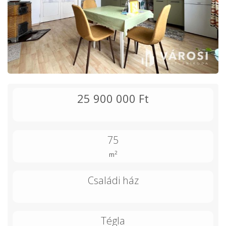
25 900 000 Ft
75
2
m
Családi ház
Tégla