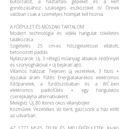
bútorzatot, a háztartási gépeket és a kert
gondozásához szükséges eszközöket is! Önnek
valóban csak a személyes holmijait kell hoznia.
A FŐÉPÜLET ÉS MŰSZAKI TARTALOM:
Modern technológia és vidéki hangulat tökéletes
találkozása:
Szigetelés: 25 cm-es hőszigeteléssel ellátott,
betonozott padlás.
Nyílászárók: Új, 3 rétegű műanyag ablakok redőnnyel
és szúnyoghálóval + új bejárati ajtó.
Villamos hálózat: Teljesen új vezetékek, 3 fázis +
éjszakai áram. Fűtés: Energiatakarékos elektromos
fűtőpanelek, a fürdőszobában és a WC-ben
elektromos padlófűtés + egy hangulatos
cserépkályha alternatívaként.
Melegvíz: Új, 80 literes okos villanybojler.
Közművek: Vezetékes víz bent, gázcsonk a ház előtt
az udvarban.
AZ 1777 M²-ES TELEK ÉS MELLÉKÉPÜLETEK: Kiváló