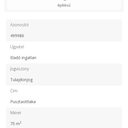
építésű
Azonosító
499986
Ügyvitel
Eladó ingatlan
Jogviszony
Tulajdonjog
Cím
Pusztaottlaka
Méret
2
75 m