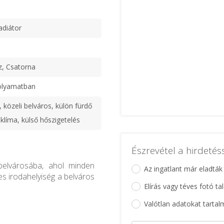
adiátor
z, Csatorna
olyamatban
 közeli belváros, külön fürdő
 klíma, külső hőszigetelés
Észrevétel a hirdeté
 belvárosába, ahol minden
Az ingatlant már eladták
-es irodahelyiség a belváros
Elírás vagy téves fotó ta
Valótlan adatokat tartal