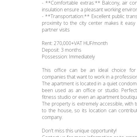
- **Comfortable extras:** Balcony, air con
insulation ensure a pleasant working envir
- **Transportation:** Excellent public tra
proximity to the city center makes it eas
partner visits
Rent: 270,000+VAT HUF/month
Deposit: 3 months
Possession: Immediately
This office can be an ideal choice fo
companies that want to work in a professio
The apartment is located in a quiet condom
been used as an office or studio. Perfect
fitness studio or even an apartment boutiqu
The property is extremely accessible, with
to the house, so its location can contrib
company.
Don't miss this unique opportunity!