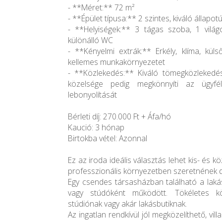
- **Méret:** 72 m²
- **Épület típusa:** 2 szintes, kiváló állapot
- **Helyiségek:** 3 tágas szoba, 1 világ
különálló WC
- **Kényelmi extrák:** Erkély, klíma, küls
kellemes munkakörnyezetet
- **Közlekedés:** Kiváló tömegközlekedés
közelsége pedig megkönnyíti az ügyfél
lebonyolítását
Bérleti díj: 270.000 Ft + Áfa/hó
Kaució: 3 hónap
Birtokba vétel: Azonnal
Ez az iroda ideális választás lehet kis- és k
professzionális környezetben szeretnének d
Egy csendes társasházban található a lakás
vagy stúdóként működött. Tökéletes kö
stúdiónak vagy akár lakásbutiknak.
Az ingatlan rendkívül jól megközelíthető, vi