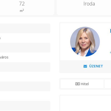
72
Iroda
2
m
n
város
ÜZENET
Hitel