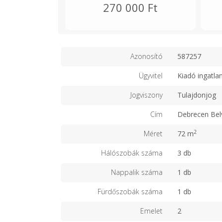
270 000 Ft
Azonosító
587257
Ügyvitel
Kiadó ingatla
Jogviszony
Tulajdonjog
Cím
Debrecen Bel
2
Méret
72 m
Hálószobák száma
3 db
Nappalik száma
1 db
Fürdőszobák száma
1 db
Emelet
2