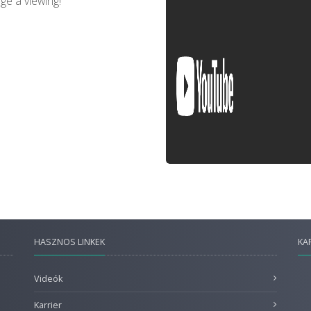
ge a viewing!
HASZNOS LINKEK
KA
Videók
Karrier