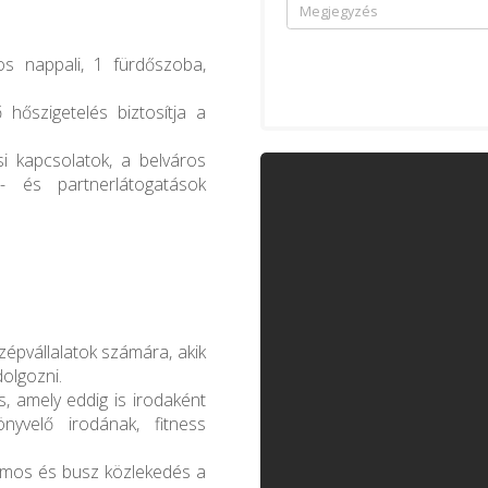
ú
os nappali, 1 fürdőszoba,
ő hőszigetelés biztosítja a
i kapcsolatok, a belváros
- és partnerlátogatások
özépvállalatok számára, akik
olgozni.
, amely eddig is irodaként
nyvelő irodának, fitness
llamos és busz közlekedés a