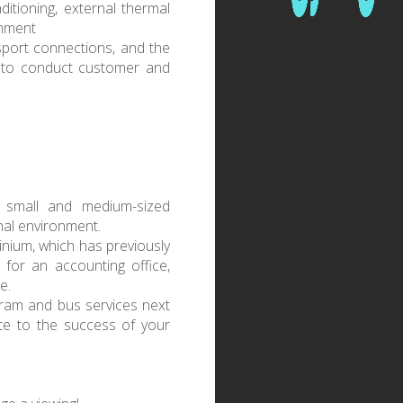
ditioning, external thermal
onment
nsport connections, and the
y to conduct customer and
r small and medium-sized
nal environment.
inium, which has previously
 for an accounting office,
e.
 tram and bus services next
ute to the success of your