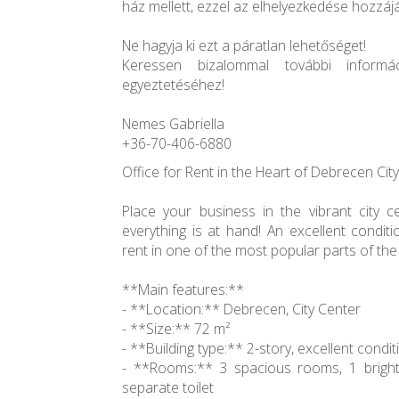
ház mellett, ezzel az elhelyezkedése hozzáj
Ne hagyja ki ezt a páratlan lehetőséget!
Keressen bizalommal további informác
egyeztetéséhez!
Nemes Gabriella
+36-70-406-6880
Office for Rent in the Heart of Debrecen City
Place your business in the vibrant city 
everything is at hand! An excellent condit
rent in one of the most popular parts of the 
**Main features:**
- **Location:** Debrecen, City Center
- **Size:** 72 m²
- **Building type:** 2-story, excellent condit
- **Rooms:** 3 spacious rooms, 1 bright
separate toilet