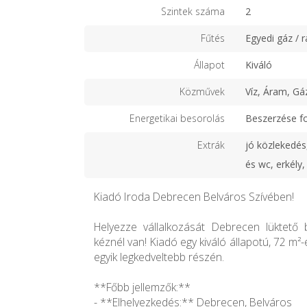
Szintek száma
2
Fűtés
Egyedi gáz / r
Állapot
Kiváló
Közművek
Víz, Áram, Gá
Energetikai besorolás
Beszerzése f
Extrák
jó közlekedés,
és wc, erkély,
Kiadó Iroda Debrecen Belváros Szívében!
Helyezze vállalkozását Debrecen lüktető
kéznél van! Kiadó egy kiváló állapotú, 72 m²
egyik legkedveltebb részén.
**Főbb jellemzők:**
- **Elhelyezkedés:** Debrecen, Belváros