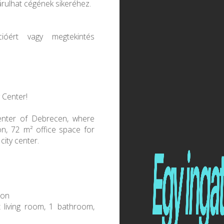
árulhat cégének sikeréhez.
ióért vagy megtekintés
 Center!
center of Debrecen, where
ion, 72 m² office space for
city center.
ion
 living room, 1 bathroom,