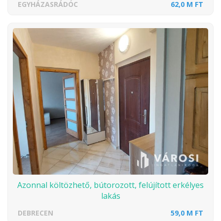
EGYHÁZASRÁDÓC
62,0 M FT
Azonnal költözhető, bútorozott, felújított erkélyes
lakás
DEBRECEN
59,0 M FT