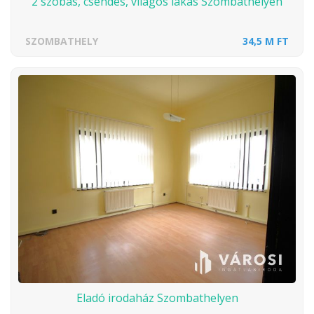
2 szobás, csendes, világos lakás Szombathelyen
SZOMBATHELY
34,5 M FT
Eladó irodaház Szombathelyen