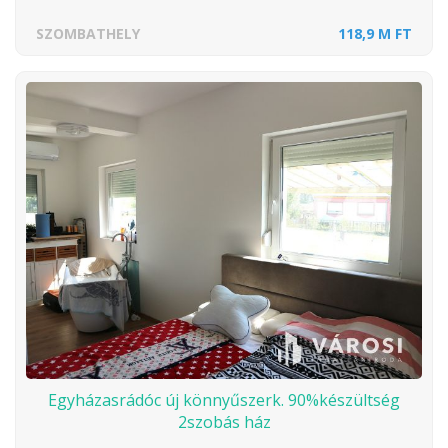
SZOMBATHELY
118,9 M FT
Egyházasrádóc új könnyűszerk. 90%készültség
2szobás ház