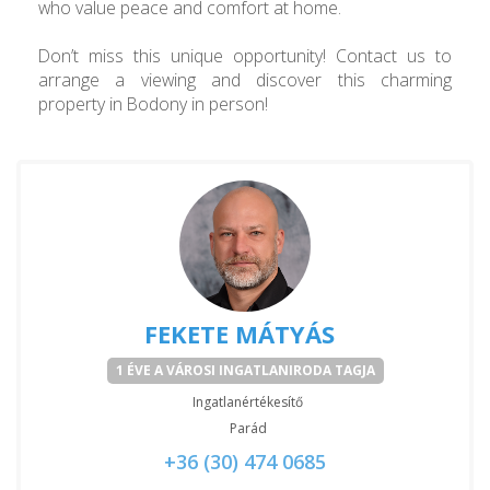
who value peace and comfort at home.
Don’t miss this unique opportunity! Contact us to
arrange a viewing and discover this charming
property in Bodony in person!
FEKETE MÁTYÁS
1 ÉVE A VÁROSI INGATLANIRODA TAGJA
Ingatlanértékesítő
Parád
+36 (30) 474 0685