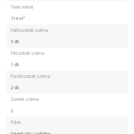
Telek méret
2
714 m
Hálószobák száma
5 db
Félszobák száma
1 db
Fürdőszobák száma
2 db
Szintek száma
2
Fűtés
Egyedi gáz / radiátor