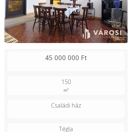
45 000 000 Ft
150
2
m
Családi ház
Tégla