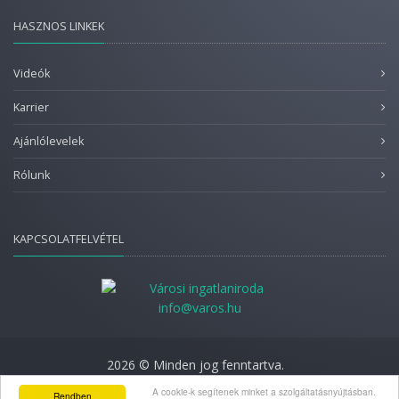
HASZNOS LINKEK
Videók
Karrier
Ajánlólevelek
Rólunk
KAPCSOLATFELVÉTEL
info@varos.hu
2026 © Minden jog fenntartva.
Adatkezelési nyilatkozat
A cookie-k segítenek minket a szolgáltatásnyújtásban.
Rendben