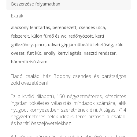
Beszerzése folyamatban
Extrák
alacsony fenntartás, berendezett, csendes utca,
felszerelt, külön fürdő és wc, redőnyözött, kerti
grillezőhely, pince, udvari gépjárműbeálló lehetőség, zöld
övezet, fúrt kút, erkély, kertvilágítás, riasztó rendszer,
háromfázisú áram
Eladó családi ház Bodony csendes és barátságos
zöld övezetében!
Ez a kiváló állapotú, 150 négyzetméteres, kétszintes
ingatlan tökéletes választás mindazok számára, akik
nyugodt környezetben szeretnének élni. A tágas, 714
négyzetméteres telek ideális teret biztosít a családi
és baráti összejövetelekhez.
A lakószint három és fél szobája lehetővé teszi, hogy