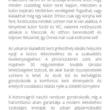
minden családtag külön teret kapjon, miközben a
külön bejáratú tetőtérben vendégeket fogadhat, vagy
kialakíthat még egy lakást. Ehhez csak egy konyha kell
fent, fürdőszoba mindkét szinten már ki van alakítva. A
kényelmet külön fürdő és WC, valamint redőnyözött
ablakok is fokozzák. Az otthon berendezett és
teljesen felszerelt, így Önnek már csak költöznie kell!
Az udvaron kialakított kerti grillezőhely ideális helyszínt
nyújt a közös étkezésekhez és a szabadidős
tevékenységekhez. A pince/szuterén szint, ami
majdnem 30 négyzetméter további tárolási
lehetőségeket biztosít, de akár baráti összejövetelek
színtere is lehet. Az ásott kút és kertvilágítás
gondoskodik a komfortos kerti élményekről. Az
erkélyről csodálatos kilátás nyílik a zöldellő környékre.
A biztonságról riasztó rendszer gondoskodik, míg a
háromfázisú áram garantálja a modern életvitelhez
szükséges energiát. Az udvari gépjárműbeálló