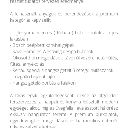
részlet tudatos tervezés eredménye.
A felhasznált anyagok és berendezések a prémium
kategóriát képviselik:
- Ujjlenyomatmentes ( Rehau ) bútorfrontok a teljes
lakásban
- Bosch beépített konyhai gépek
- Kave Home és Westwing design bútorok
- Okosotthon megoldások, távolról vezérelhető hűtés,
fűtés, árnyékolás
- Rehau speciális hangszigetelt 3 rétegű nyílászárók
- Tűzgátló bejárati ajtó
- Hangszigetelő borítás a falakon
A lakás egyik legkülönlegesebb eleme az átgondolt
térszervezés: a nappali és konyha letisztult, modern
egységet alkot, míg az üvegfallal leválasztott hálórész
exkluzív hangulatot teremt. A prémium burkolatok,
egyedi világítási megoldások és harmonikus enteriőr
ritka egységet alkotnak.