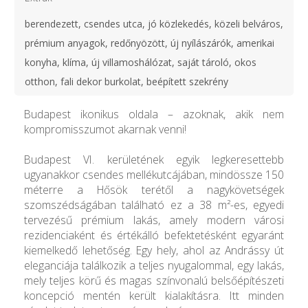
berendezett, csendes utca, jó közlekedés, közeli belváros,
prémium anyagok, redőnyözött, új nyílászárók, amerikai
konyha, klíma, új villamoshálózat, saját tároló, okos
otthon, fali dekor burkolat, beépített szekrény
Budapest ikonikus oldala – azoknak, akik nem
kompromisszumot akarnak venni!
Budapest VI. kerületének egyik legkeresettebb
ugyanakkor csendes mellékutcájában, mindössze 150
méterre a Hősök terétől a nagykövetségek
szomszédságában található ez a 38 m²-es, egyedi
tervezésű prémium lakás, amely modern városi
rezidenciaként és értékálló befektetésként egyaránt
kiemelkedő lehetőség. Egy hely, ahol az Andrássy út
eleganciája találkozik a teljes nyugalommal, egy lakás,
mely teljes körű és magas színvonalú belsőépítészeti
koncepció mentén került kialakításra. Itt minden