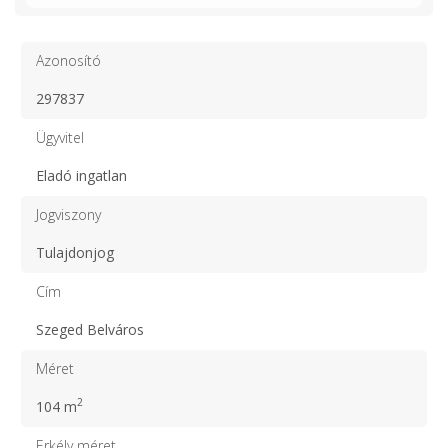
Azonosító
297837
Ügyvitel
Eladó ingatlan
Jogviszony
Tulajdonjog
Cím
Szeged Belváros
Méret
2
104 m
Erkély méret