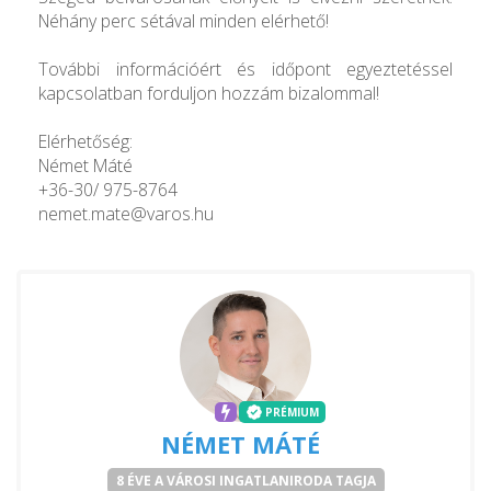
Néhány perc sétával minden elérhető!
További információért és időpont egyeztetéssel
kapcsolatban forduljon hozzám bizalommal!
Elérhetőség:
Német Máté
+36-30/ 975-8764
nemet.mate@varos.hu
PRÉMIUM
NÉMET MÁTÉ
8 ÉVE A VÁROSI INGATLANIRODA TAGJA