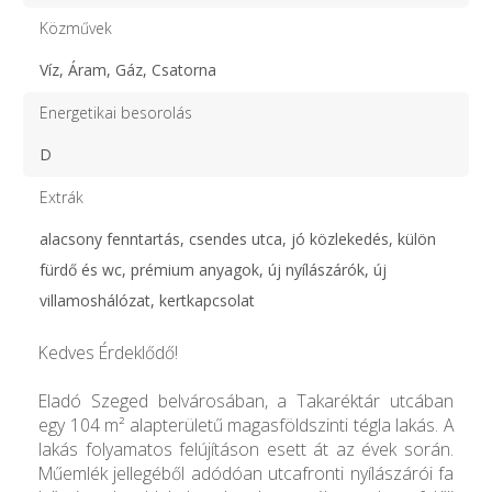
Közművek
Víz, Áram, Gáz, Csatorna
Energetikai besorolás
D
Extrák
alacsony fenntartás, csendes utca, jó közlekedés, külön
fürdő és wc, prémium anyagok, új nyílászárók, új
villamoshálózat, kertkapcsolat
Kedves Érdeklődő!
Eladó Szeged belvárosában, a Takaréktár utcában
egy 104 m² alapterületű magasföldszinti tégla lakás. A
lakás folyamatos felújításon esett át az évek során.
Műemlék jellegéből adódóan utcafronti nyílászárói fa