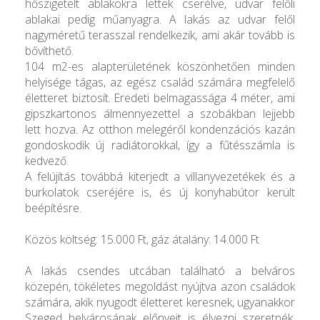
hőszigetelt ablakokra lettek cserélve, udvar felőli
ablakai pedig műanyagra. A lakás az udvar felől
nagyméretű terasszal rendelkezik, ami akár tovább is
bővíthető.
104 m2-es alapterületének köszönhetően minden
helyisége tágas, az egész család számára megfelelő
életteret biztosít. Eredeti belmagassága 4 méter, ami
gipszkartonos álmennyezettel a szobákban lejjebb
lett hozva. Az otthon melegéről kondenzációs kazán
gondoskodik új radiátorokkal, így a fűtésszámla is
kedvező.
A felújítás továbbá kiterjedt a villanyvezetékek és a
burkolatok cseréjére is, és új konyhabútor került
beépítésre.
Közös költség: 15.000 Ft, gáz átalány: 14.000 Ft
A lakás csendes utcában található a belváros
közepén, tökéletes megoldást nyújtva azon családok
számára, akik nyugodt életteret keresnek, ugyanakkor
Szeged belvárosának előnyeit is élvezni szeretnék.