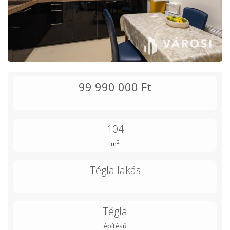
99 990 000 Ft
104
2
m
Tégla lakás
Tégla
építésű