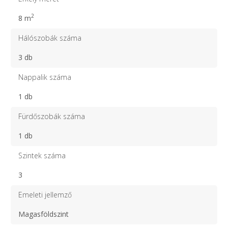
2
8 m
Hálószobák száma
3 db
Nappalik száma
1 db
Fürdőszobák száma
1 db
Szintek száma
3
Emeleti jellemző
Magasföldszint