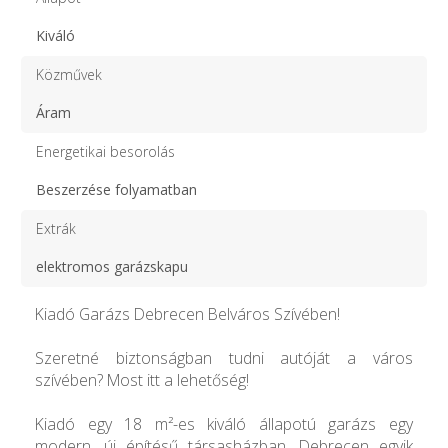
Kiváló
Közművek
Áram
Energetikai besorolás
Beszerzése folyamatban
Extrák
elektromos garázskapu
Kiadó Garázs Debrecen Belváros Szívében!
Szeretné biztonságban tudni autóját a város
szívében? Most itt a lehetőség!
Kiadó egy 18 m²-es kiváló állapotú garázs egy
modern, új építésű társasházban, Debrecen egyik