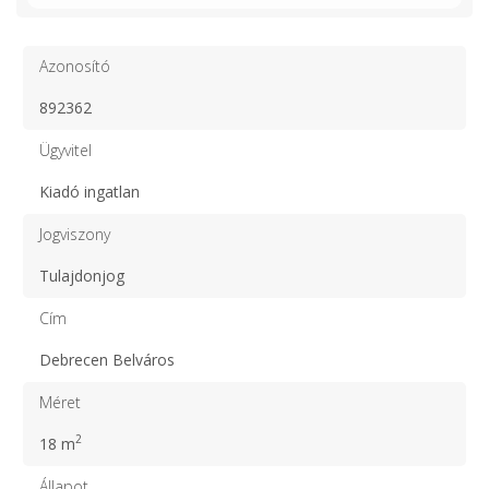
Azonosító
892362
Ügyvitel
Kiadó ingatlan
Jogviszony
Tulajdonjog
Cím
Debrecen Belváros
Méret
2
18 m
Állapot