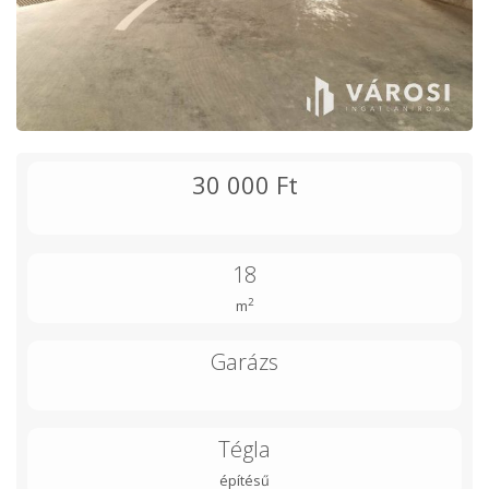
30 000 Ft
18
2
m
Garázs
Tégla
építésű