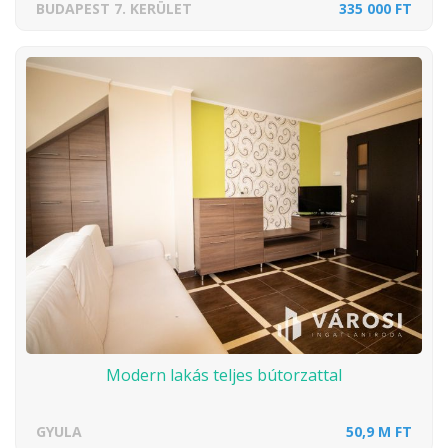
BUDAPEST 7. KERÜLET
335 000 FT
Modern lakás teljes bútorzattal
GYULA
50,9 M FT