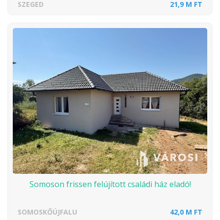
SZEGED
21,9 M FT
Somoson frissen felújított családi ház eladó!
SOMOSKŐÚJFALU
42,0 M FT