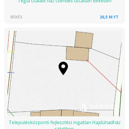
Tégla családi ház csendes utcában Békésen
BÉKÉS
26,5 M FT
Településközponti fejlesztési ingatlan Hajdúhadház
szívében.