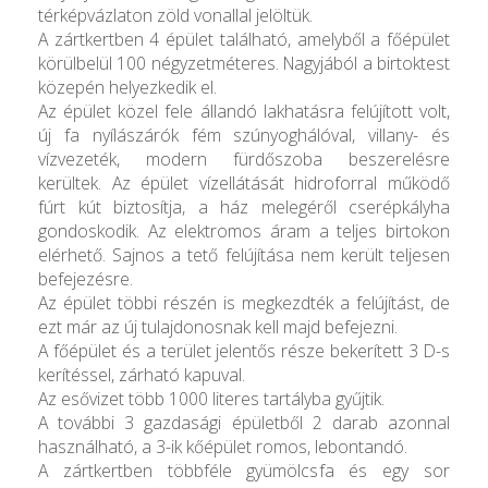
térképvázlaton zöld vonallal jelöltük.
A zártkertben 4 épület található, amelyből a főépület
körülbelül 100 négyzetméteres. Nagyjából a birtoktest
közepén helyezkedik el.
Az épület közel fele állandó lakhatásra felújított volt,
új fa nyílászárók fém szúnyoghálóval, villany- és
vízvezeték, modern fürdőszoba beszerelésre
kerültek. Az épület vízellátását hidroforral működő
fúrt kút biztosítja, a ház melegéről cserépkályha
gondoskodik. Az elektromos áram a teljes birtokon
elérhető. Sajnos a tető felújítása nem került teljesen
befejezésre.
Az épület többi részén is megkezdték a felújítást, de
ezt már az új tulajdonosnak kell majd befejezni.
A főépület és a terület jelentős része bekerített 3 D-s
kerítéssel, zárható kapuval.
Az esővizet több 1000 literes tartályba gyűjtik.
A további 3 gazdasági épületből 2 darab azonnal
használható, a 3-ik kőépület romos, lebontandó.
A zártkertben többféle gyümölcsfa és egy sor