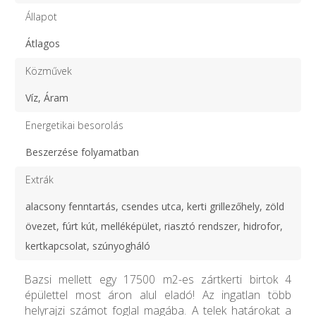
Állapot
Átlagos
Közművek
Víz, Áram
Energetikai besorolás
Beszerzése folyamatban
Extrák
alacsony fenntartás, csendes utca, kerti grillezőhely, zöld
övezet, fúrt kút, melléképület, riasztó rendszer, hidrofor,
kertkapcsolat, szúnyogháló
Bazsi mellett egy 17500 m2-es zártkerti birtok 4
épülettel most áron alul eladó! Az ingatlan több
helyrajzi számot foglal magába. A telek határokat a