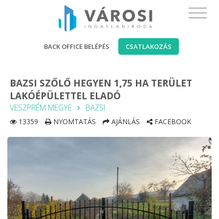
BACK OFFICE BELÉPÉS
CSATLAKOZÁS
BAZSI SZŐLŐ HEGYEN 1,75 HA TERÜLET
LAKÓÉPÜLETTEL ELADÓ
VESZPRÉM MEGYE
BAZSI
13359
NYOMTATÁS
AJÁNLÁS
FACEBOOK