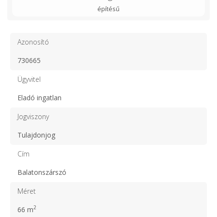
építésű
Azonosító
730665
Ügyvitel
Eladó ingatlan
Jogviszony
Tulajdonjog
Cím
Balatonszárszó
Méret
2
66 m