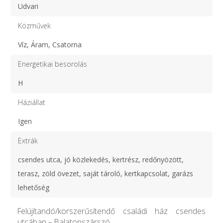
Udvari
Közművek
Víz, Áram, Csatorna
Energetikai besorolás
H
Háziállat
Igen
Extrák
csendes utca, jó közlekedés, kertrész, redőnyözött,
terasz, zöld övezet, saját tároló, kertkapcsolat, garázs
lehetőség
Felújítandó/korszerűsítendő családi ház csendes
utcában – Balatonszárszó