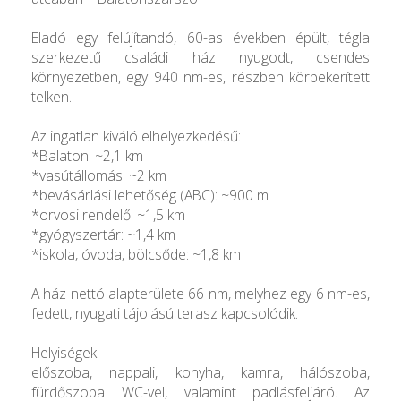
Eladó egy felújítandó, 60-as években épült, tégla
szerkezetű családi ház nyugodt, csendes
környezetben, egy 940 nm-es, részben körbekerített
telken.
Az ingatlan kiváló elhelyezkedésű:
*Balaton: ~2,1 km
*vasútállomás: ~2 km
*bevásárlási lehetőség (ABC): ~900 m
*orvosi rendelő: ~1,5 km
*gyógyszertár: ~1,4 km
*iskola, óvoda, bölcsőde: ~1,8 km
A ház nettó alapterülete 66 nm, melyhez egy 6 nm-es,
fedett, nyugati tájolású terasz kapcsolódik.
Helyiségek:
előszoba, nappali, konyha, kamra, hálószoba,
fürdőszoba WC-vel, valamint padlásfeljáró. Az