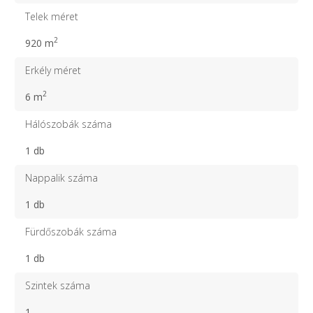
Telek méret
2
920 m
Erkély méret
2
6 m
Hálószobák száma
1 db
Nappalik száma
1 db
Fürdőszobák száma
1 db
Szintek száma
1