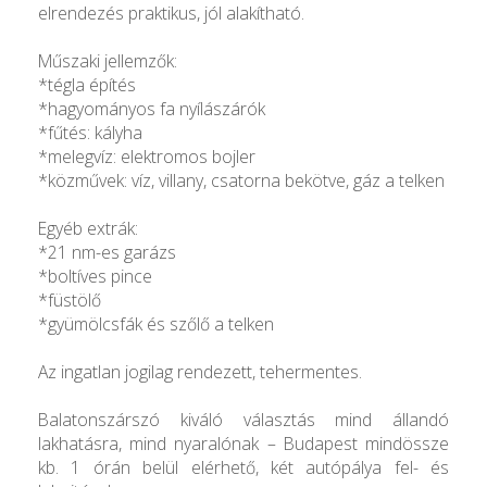
elrendezés praktikus, jól alakítható.
Műszaki jellemzők:
*tégla építés
*hagyományos fa nyílászárók
*fűtés: kályha
*melegvíz: elektromos bojler
*közművek: víz, villany, csatorna bekötve, gáz a telken
Egyéb extrák:
*21 nm-es garázs
*boltíves pince
*füstölő
*gyümölcsfák és szőlő a telken
Az ingatlan jogilag rendezett, tehermentes.
Balatonszárszó kiváló választás mind állandó
lakhatásra, mind nyaralónak – Budapest mindössze
kb. 1 órán belül elérhető, két autópálya fel- és