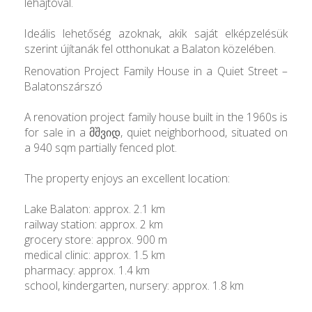
lehajtóval.
Ideális lehetőség azoknak, akik saját elképzelésük
szerint újítanák fel otthonukat a Balaton közelében.
Renovation Project Family House in a Quiet Street –
Balatonszárszó
A renovation project family house built in the 1960s is
for sale in a მშვიდ, quiet neighborhood, situated on
a 940 sqm partially fenced plot.
The property enjoys an excellent location:
Lake Balaton: approx. 2.1 km
railway station: approx. 2 km
grocery store: approx. 900 m
medical clinic: approx. 1.5 km
pharmacy: approx. 1.4 km
school, kindergarten, nursery: approx. 1.8 km