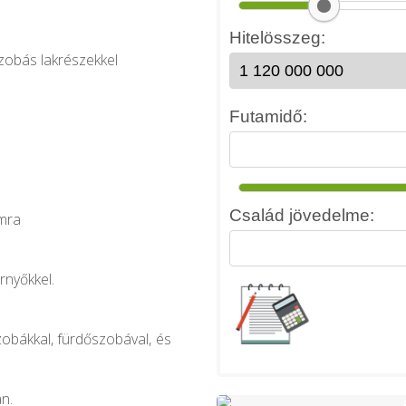
 szobás lakrészekkel
amra
rnyőkkel.
szobákkal, fürdőszobával, és
n.