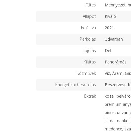
Fűtés
Mennyezeti h
Állapot
Kiváló
Felújítva
2021
Parkolás
Udvarban
Tájolás
Dél
Kilátás
Panorámás
Közművek
Víz, Áram, Gá
Energetikai besorolás
Beszerzése f
Extrák
közeli belváro
prémium anyag
pince, udvari
klíma, napkoll
medence, sza