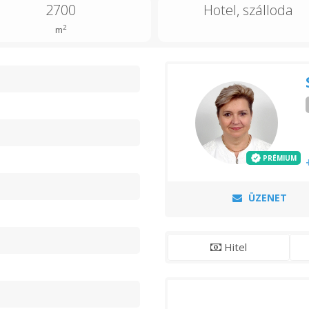
2700
Hotel, szálloda
2
m
n
PRÉMIUM
ÜZENET
Hitel