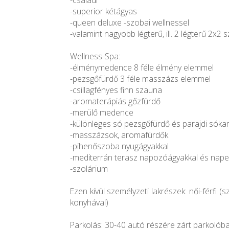
-családi
-superior kétágyas
-queen deluxe -szobai wellnessel
-valamint nagyobb légterű, ill. 2 légterű 2x2
Wellness-Spa:
-élménymedence 8 féle élmény elemmel
-pezsgőfürdő 3 féle masszázs elemmel
-csillagfényes finn szauna
-aromaterápiás gőzfürdő
-merülő medence
-különleges só pezsgőfürdő és parajdi sók
-masszázsok, aromafürdők
-pihenőszoba nyugágyakkal
-mediterrán terasz napozóágyakkal és nape
-szolárium
Ezen kívül személyzeti lakrészek: női-férfi (
konyhával)
Parkolás: 30-40 autó részére zárt parkolóba