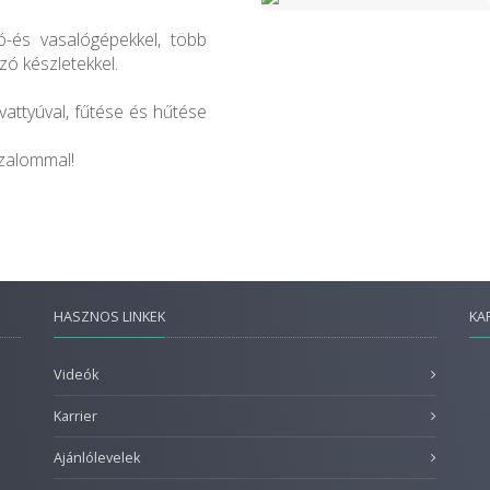
ó-és vasalógépekkel, több
zó készletekkel.
vattyúval, fűtése és hűtése
izalommal!
HASZNOS LINKEK
KA
Videók
Karrier
Ajánlólevelek