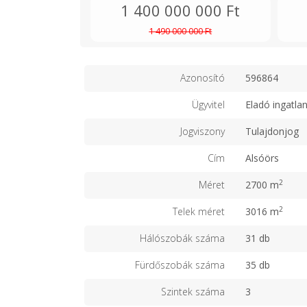
1 400 000 000 Ft
1 490 000 000 Ft
Azonosító
596864
Ügyvitel
Eladó ingatla
Jogviszony
Tulajdonjog
Cím
Alsóörs
2
Méret
2700 m
2
Telek méret
3016 m
Hálószobák száma
31 db
Fürdőszobák száma
35 db
Szintek száma
3