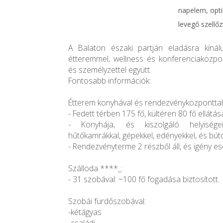
napelem, optik
levegő szellő
A Balaton északi partján eladásra kínál
étteremmel, wellness és konferenciaközpon
és személyzettel együtt.
Fontosabb információk:
Étterem konyhával és rendezvényközponttal
- Fedett térben 175 fő, kültéren 80 fő ellátá
- Konyhája, és kiszolgáló helyiségei
hűtőkamrákkal, gépekkel, edényekkel, és búto
- Rendezvényterme 2 részből áll, és igény e
Szálloda ****_:
- 31 szobával: ~100 fő fogadása biztosított.
Szobái fürdőszobával:
-kétágyas