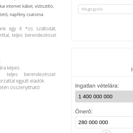
ai internet kábel, víztisztító,
ztető, napfény csatorna
unk egy 4 *os szállodát,
ttal, teljes berendezéssel
:
sára képes
 teljes berendezéssel:
rzattal együtt eladók.
setén összenyitható.