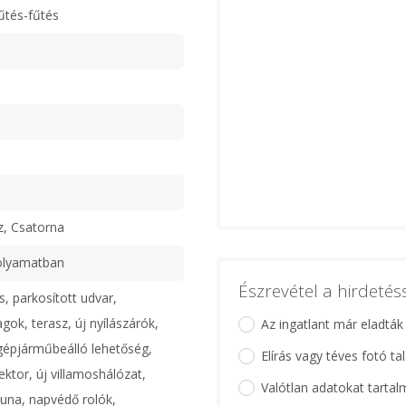
űtés-fűtés
z, Csatorna
olyamatban
Észrevétel a hirdeté
s, parkosított udvar,
ok, terasz, új nyílászárók,
Az ingatlant már eladták
 gépjárműbeálló lehetőség,
Elírás vagy téves fotó ta
ektor, új villamoshálózat,
Valótlan adatokat tartal
una, napvédő rolók,