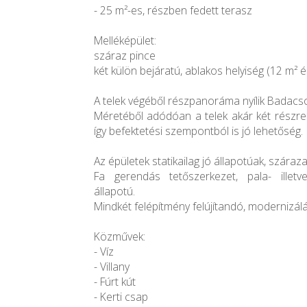
- 25 m²-es, részben fedett terasz
Melléképület:
száraz pince
két külön bejáratú, ablakos helyiség (12 m² é
A telek végéből részpanoráma nyílik Badacs
Méretéből adódóan a telek akár két részre 
így befektetési szempontból is jó lehetőség.
Az épületek statikailag jó állapotúak, száraza
Fa gerendás tetőszerkezet, pala- illetv
állapotú.
Mindkét felépítmény felújítandó, modernizálá
Közművek:
- Víz
- Villany
- Fúrt kút
- Kerti csap