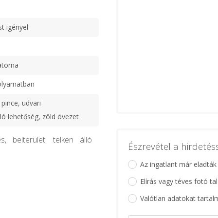
st igényel
atorna
olyamatban
 pince, udvari
ó lehetőség, zöld övezet
 belterületi telken álló
Észrevétel a hirdeté
Az ingatlant már eladták
Elírás vagy téves fotó ta
Valótlan adatokat tartal