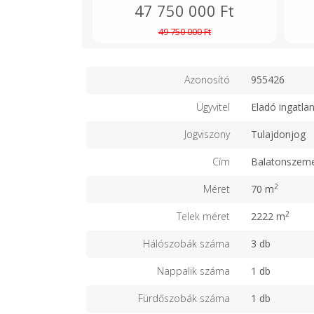
47 750 000 Ft
49 750 000 Ft
Azonosító
955426
Ügyvitel
Eladó ingatla
Jogviszony
Tulajdonjog
Cím
Balatonszem
2
Méret
70 m
2
Telek méret
2222 m
Hálószobák száma
3 db
Nappalik száma
1 db
Fürdőszobák száma
1 db