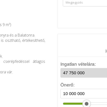
s 9 m²)
onyra és a Balatonra.
is osztható, értékesíthető,
k.
e cserépfedéssel átlagos
sra vár.