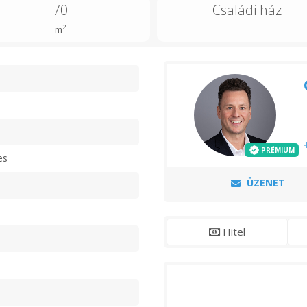
70
Családi ház
2
m
n
PRÉMIUM
es
ÜZENET
Hitel