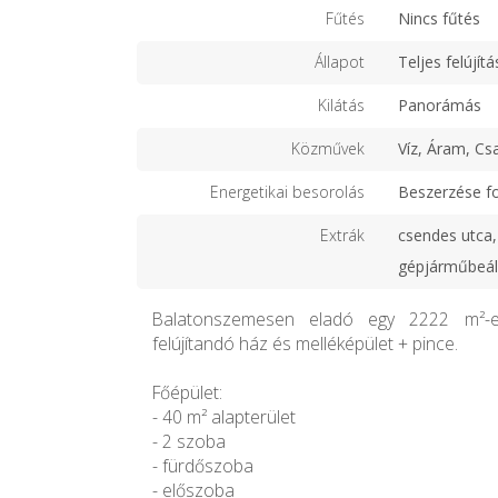
Fűtés
Nincs fűtés
Állapot
Teljes felújítá
Kilátás
Panorámás
Közművek
Víz, Áram, Cs
Energetikai besorolás
Beszerzése f
Extrák
csendes utca,
gépjárműbeáll
Balatonszemesen eladó egy 2222 m²-es,
felújítandó ház és melléképület + pince.
Főépület:
- 40 m² alapterület
- 2 szoba
- fürdőszoba
- előszoba