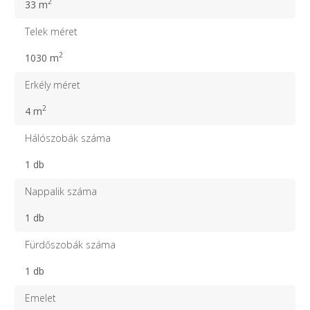
2
33 m
Telek méret
2
1030 m
Erkély méret
2
4 m
Hálószobák száma
1 db
Nappalik száma
1 db
Fürdőszobák száma
1 db
Emelet