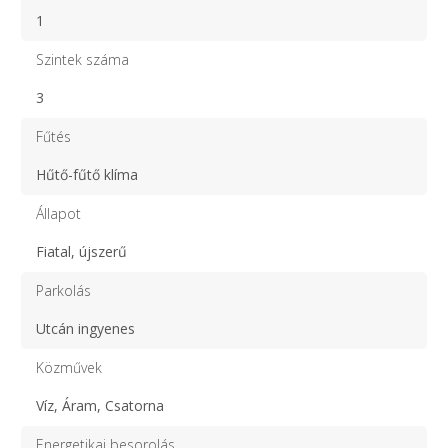
1
Szintek száma
3
Fűtés
Hűtő-fűtő klíma
Állapot
Fiatal, újszerű
Parkolás
Utcán ingyenes
Közművek
Víz, Áram, Csatorna
Energetikai besorolás