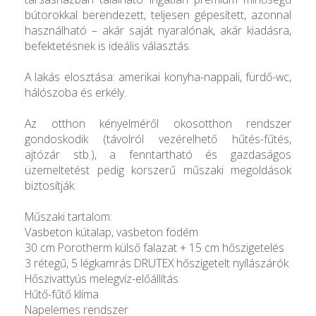
bútorokkal berendezett, teljesen gépesített, azonnal
használható – akár saját nyaralónak, akár kiadásra,
befektetésnek is ideális választás.
A lakás elosztása: amerikai konyha-nappali, fürdő-wc,
hálószoba és erkély.
Az otthon kényelméről okosotthon rendszer
gondoskodik (távolról vezérelhető hűtés-fűtés,
ajtózár stb.), a fenntartható és gazdaságos
üzemeltetést pedig korszerű műszaki megoldások
biztosítják.
Műszaki tartalom:
Vasbeton kútalap, vasbeton födém
30 cm Porotherm külső falazat + 15 cm hőszigetelés
3 rétegű, 5 légkamrás DRUTEX hőszigetelt nyílászárók
Hőszivattyús melegvíz-előállítás
Hűtő-fűtő klíma
Napelemes rendszer