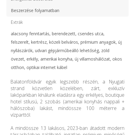
Beszerzése folyamatban
Extrák
alacsony fenntartás, berendezett, csendes utca,
felszerelt, kertrész, közeli belváros, prémium anyagok, új
nyílászárók, udvari gépjárműbeálló lehetőség, zöld
övezet, erkély, amerikai konyha, új villamoshálózat, okos
otthon, optikai internet kábel
Balatonföldvár egyik legszebb részén, a Nyugati
strand közvetlen közelében, zárt, exkluzív
lakóparkban kínálunk eladásra egy erkélyes, boutique
hotel stílusú, 2 szobás (amerikai konyhás nappali +
hálószoba) lakást, mindössze 100 méterre a
vízparttól.
A mindössze 13 lakásos, 2023-ban átadott modern
társasházban található ingatlan prémium minőségű