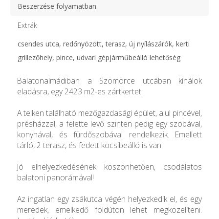
Beszerzése folyamatban
Extrák
csendes utca, redőnyözött, terasz, új nyílászárók, kerti
grillezőhely, pince, udvari gépjárműbeálló lehetőség
Balatonalmádiban a Szömörce utcában kínálok
eladásra, egy 2423 m2-es zártkertet.
A telken található mezőgazdasági épület, alul pincével,
présházzal, a felette levő szinten pedig egy szobával,
konyhával, és fürdőszobával rendelkezik. Emellett
tárló, 2 terasz, és fedett kocsibeálló is van.
Jó elhelyezkedésének köszönhetően, csodálatos
balatoni panorámával!
Az ingatlan egy zsákutca végén helyezkedik el, és egy
meredek, emelkedő földúton lehet megközelíteni.