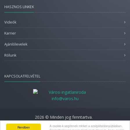
HASZNOS LINKEK
Videók
Karrier
Ajánlólevelek
Rólunk
KAPCSOLATFELVÉTEL
info@varos.hu
2026 © Minden jog fenntartva.
Adatkezelési nyilatkozat
A cookie-k segítenek minket a szolgáltatásnyújtásban.
Rendben