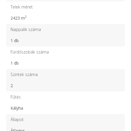
Telek méret
2
2423 m
Nappalik száma
1 db
Fürdőszobák száma
1 db
Szintek száma
2
Fűtés
Kályha
Állapot
Átlagos