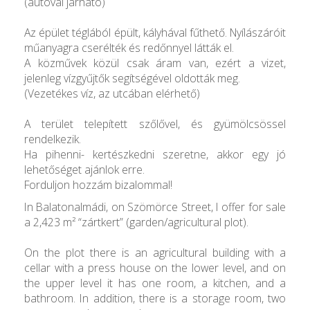
(autóval járható)
Az épület téglából épült, kályhával fűthető. Nyílászáróit
műanyagra cserélték és redőnnyel látták el.
A közművek közül csak áram van, ezért a vizet,
jelenleg vízgyűjtők segítségével oldották meg.
(Vezetékes víz, az utcában elérhető)
A terület telepített szőlővel, és gyümölcsössel
rendelkezik.
Ha pihenni- kertészkedni szeretne, akkor egy jó
lehetőséget ajánlok erre.
Forduljon hozzám bizalommal!
In Balatonalmádi, on Szömörce Street, I offer for sale
a 2,423 m² “zártkert” (garden/agricultural plot).
On the plot there is an agricultural building with a
cellar with a press house on the lower level, and on
the upper level it has one room, a kitchen, and a
bathroom. In addition, there is a storage room, two