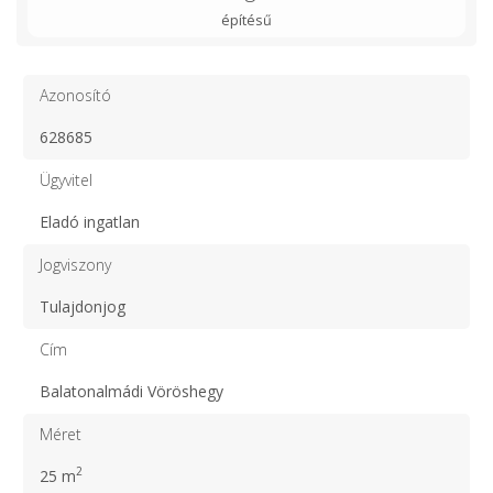
építésű
Azonosító
628685
Ügyvitel
Eladó ingatlan
Jogviszony
Tulajdonjog
Cím
Balatonalmádi Vöröshegy
Méret
2
25 m