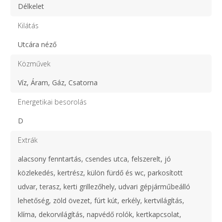
Délkelet
Kilátás
Utcára néző
Közművek
Víz, Áram, Gáz, Csatorna
Energetikai besorolás
D
Extrák
alacsony fenntartás, csendes utca, felszerelt, jó
közlekedés, kertrész, külön fürdő és wc, parkosított
udvar, terasz, kerti grillezőhely, udvari gépjárműbeálló
lehetőség, zöld övezet, fúrt kút, erkély, kertvilágítás,
klíma, dekorvilágítás, napvédő rolók, kertkapcsolat,