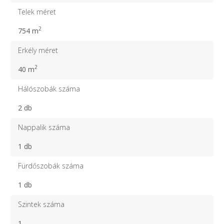
Telek méret
2
754 m
Erkély méret
2
40 m
Hálószobák száma
2 db
Nappalik száma
1 db
Fürdőszobák száma
1 db
Szintek száma
1