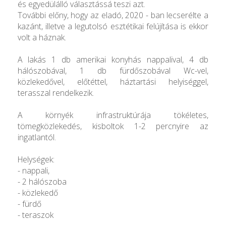
és egyedülálló választássá teszi azt.
További előny, hogy az eladó, 2020 - ban lecserélte a
kazánt, illetve a legutolsó esztétikai felújítása is ekkor
volt a háznak.
A lakás 1 db amerikai konyhás nappalival, 4 db
hálószobával, 1 db fürdőszobával Wc-vel,
közlekedővel, előtéttel, háztartási helyiséggel,
terasszal rendelkezik.
A környék infrastruktúrája tökéletes,
tömegközlekedés, kisboltok 1-2 percnyire az
ingatlantól.
Helységek:
- nappali,
- 2 hálószoba
- közlekedő
- fürdő
- teraszok