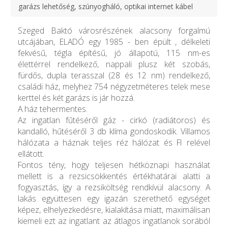
garázs lehetőség, szúnyogháló, optikai internet kábel
Szeged Baktó városrészének alacsony forgalmú
utcájában, ELADÓ egy 1985 - ben épült , délkeleti
fekvésű, tégla építésű, jó állapotú, 115 nm-es
élettérrel rendelkező, nappali plusz két szobás,
fürdős, dupla terasszal (28 és 12 nm) rendelkező,
családi ház, melyhez 754 négyzetméteres telek mese
kerttel és két garázs is jár hozzá.
A ház tehermentes.
Az ingatlan fűtéséről gáz - cirkó (radiátoros) és
kandalló, hűtéséről 3 db klíma gondoskodik. Villamos
hálózata a háznak teljes réz hálózat és FI relével
ellátott.
Fontos tény, hogy teljesen hétköznapi használat
mellett is a rezsicsökkentés értékhatárai alatti a
fogyasztás, így a rezsiköltség rendkívül alacsony. A
lakás együttesen egy igazán szerethető egységet
képez, elhelyezkedésre, kialakítása miatt, maximálisan
kiemeli ezt az ingatlant az átlagos ingatlanok sorából