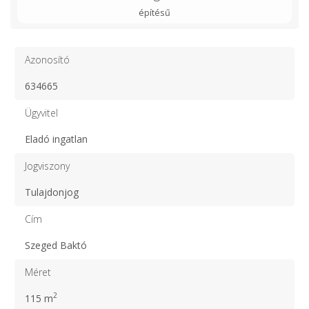
építésű
Azonosító
634665
Ügyvitel
Eladó ingatlan
Jogviszony
Tulajdonjog
Cím
Szeged Baktó
Méret
2
115 m