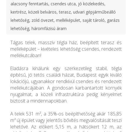
alacsony fenntartás, csendes utca, jó közlekedés,
kertrész, közeli belváros, terasz, udvari gépjárműbeálló
lehetőség, zöld övezet, melléképület, saját tároló, garázs
lehetőség, háromfázisú áram
Tágas telek, masszív tégla ház, beépített terasz és
melléképület – kivételes lehetőség csendes, rendezett
mellékutcában!
Eladásra kínálunk egy szerkezetileg stabil, tégla
építésű, jó tetős családi házat, Budapest egyik kiváló
lokációjú, ugyanakkor rendkívül csendes és rendezett
mellékutcájában. A gondosan karbantartott környék
nyugalmat, a közeli infrastruktúra pedig kényelmet
biztosít a mindennapokban.
A telek 531 m², a 35%-os beépíthetőség akár 185,85
m² új épület vagy jelentős bővítés megvalósítását teszi
lehetővé. Az előkert 5,15 m, a hátsókert 12 m, az