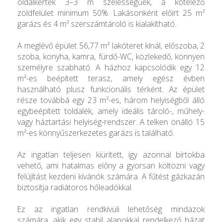
oldalkertek 3–3 m szélességűek, a kötelező
zöldfelület minimum 50%. Lakásonként előírt 25 m²
garázs és 4 m² szerszámtároló is kialakítható.
A meglévő épület 56,77 m² lakóteret kínál, előszoba, 2
szoba, konyha, kamra, fürdő-WC, közlekedő, könnyen
személyre szabható. A házhoz kapcsolódik egy 12
m²-es beépített terasz, amely egész évben
használható plusz funkcionális térként. Az épület
része továbbá egy 23 m²-es, három helyiségből álló
egybeépített toldalék, amely ideális tároló-, műhely-
vagy háztartási helyiség-rendszer. A telken önálló 15
m²-es könnyűszerkezetes garázs is található.
Az ingatlan teljesen kiürített, így azonnal birtokba
vehető, ami hatalmas előny a gyorsan költözni vagy
felújítást kezdeni kívánók számára. A fűtést gázkazán
biztosítja radiátoros hőleadókkal.
Ez az ingatlan rendkívüli lehetőség mindazok
számára, akik egy stabil alapokkal rendelkező házat