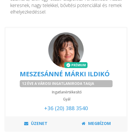
keresnek, nagy telekkel, bővítési potenciállal és remek
elhelyezkedéssel.
PRÉMIUM
MESZESÁNNÉ MÁRKI ILDIKÓ
12 ÉVE A VÁROSI INGATLANIRODA TAGJA
Ingatlanértékesítő
Gyál
+36 (20) 388 3540
ÜZENET
MEGBÍZOM