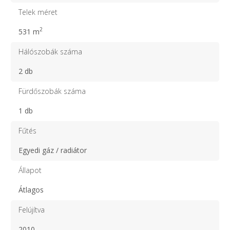
Telek méret
2
531 m
Hálószobák száma
2 db
Fürdőszobák száma
1 db
Fűtés
Egyedi gáz / radiátor
Állapot
Átlagos
Felújítva
2010