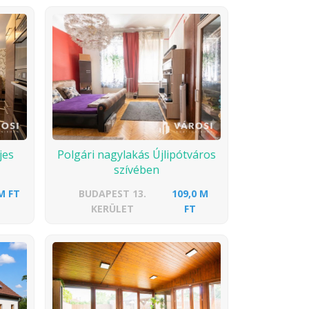
jes
Polgári nagylakás Újlipótváros
szívében
M FT
BUDAPEST 13.
109,0 M
KERÜLET
FT