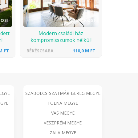
zdett
Modern családi ház
!
kompromisszumok nélkül!
M FT
BÉKÉSCSABA
110,0 M FT
EGYE
SZABOLCS-SZATMÁR-BEREG MEGYE
GYE
TOLNA MEGYE
VAS MEGYE
VESZPRÉM MEGYE
ZALA MEGYE