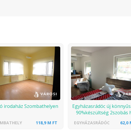
dó irodaház Szombathelyen
Egyházasrádóc új könnyűs
90%készültség 2szobás 
MBATHELY
118,9 M FT
EGYHÁZASRÁDÓC
62,0 