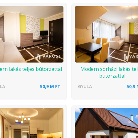
rn lakás teljes bútorzattal
Modern sorházi lakás tel
bútorzattal
LA
50,9 M FT
GYULA
50,9 