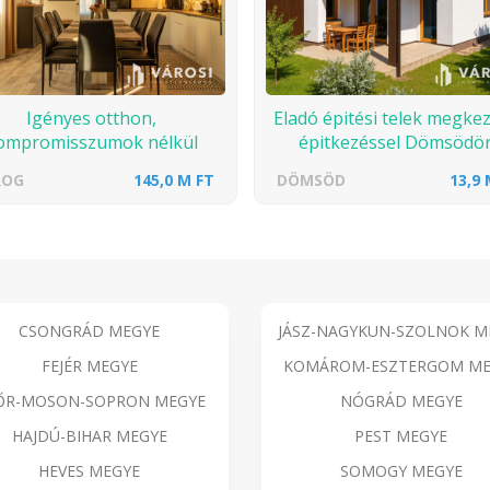
Igényes otthon,
Eladó épitési telek megke
ompromisszumok nélkül
épitkezéssel Dömsödön
ROG
145,0 M FT
DÖMSÖD
13,9 
CSONGRÁD MEGYE
JÁSZ-NAGYKUN-SZOLNOK M
FEJÉR MEGYE
KOMÁROM-ESZTERGOM ME
ŐR-MOSON-SOPRON MEGYE
NÓGRÁD MEGYE
HAJDÚ-BIHAR MEGYE
PEST MEGYE
HEVES MEGYE
SOMOGY MEGYE