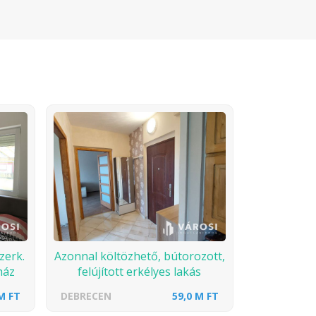
zerk.
Azonnal költözhető, bútorozott,
ház
felújított erkélyes lakás
M FT
DEBRECEN
59,0 M FT