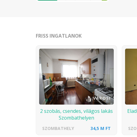
FRISS INGATLANOK
2 szobás, csendes, világos lakás
Ela
Szombathelyen
SZOMBATHELY
34,5 M FT
SZO