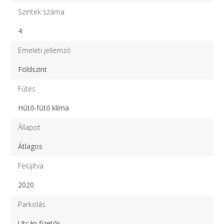
Szintek száma
4
Emeleti jellemző
Földszint
Fűtés
Hűtő-fűtő klíma
Állapot
Átlagos
Felújítva
2020
Parkolás
Utcán fizetős