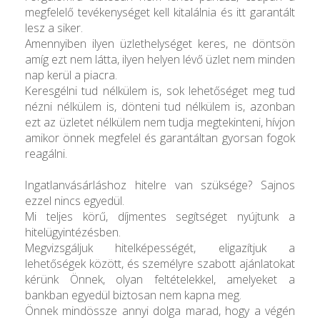
megfelelő tevékenységet kell kitalálnia és itt garantált
lesz a siker.
Amennyiben ilyen üzlethelységet keres, ne döntsön
amíg ezt nem látta, ilyen helyen lévő üzlet nem minden
nap kerül a piacra.
Keresgélni tud nélkülem is, sok lehetőséget meg tud
nézni nélkülem is, dönteni tud nélkülem is, azonban
ezt az üzletet nélkülem nem tudja megtekinteni, hívjon
amikor önnek megfelel és garantáltan gyorsan fogok
reagálni.
Ingatlanvásárláshoz hitelre van szüksége? Sajnos
ezzel nincs egyedül.
Mi teljes körű, díjmentes segítséget nyújtunk a
hitelügyintézésben.
Megvizsgáljuk hitelképességét, eligazítjuk a
lehetőségek között, és személyre szabott ajánlatokat
kérünk Önnek, olyan feltételekkel, amelyeket a
bankban egyedül biztosan nem kapna meg.
Önnek mindössze annyi dolga marad, hogy a végén