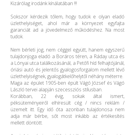
Kizárólag irodánk kínálatában !!!
Sokszor kérdezik tőlem, hogy tudok e olyan eladó
üzlethelyiséget, ahol már a környezet egyfajta
garanciát ad a jövedelmező működéshez. Na most
tudok.
Nem bérleti jog, nem céggel együtt, hanem egyszerű
tulajdonjoga eladó a Boráros téren, a Ráday utca és
a Lónyai utca találkozásánál, a Petőfi híd felhajtójánál,
óriási autó és jelentős gyalogosforgalom mellett lévő
üzlethelyiségnek, gyalogátkelőhelytől néhány méterre.
Maga az épület 1905-ben épült Vágó József és Vágó
László tervei alapján szecessziós stílusban.
Korábban, 22 évig, sokak által ismert,
péksüteményeiről elhíresült cég / nincs reklám /
üzemelt itt. Egy idő óta azonban tulajdonosa nem
adja már bérbe, sőt most inkább az értékesítés
mellett döntött.