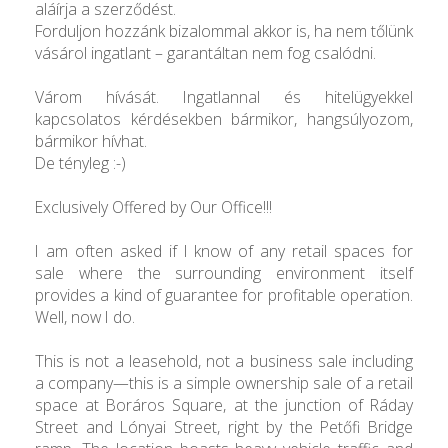
aláírja a szerződést.
Forduljon hozzánk bizalommal akkor is, ha nem tőlünk
vásárol ingatlant – garantáltan nem fog csalódni.
Várom hívását. Ingatlannal és hitelügyekkel
kapcsolatos kérdésekben bármikor, hangsúlyozom,
bármikor hívhat.
De tényleg :-)
Exclusively Offered by Our Office!!!
I am often asked if I know of any retail spaces for
sale where the surrounding environment itself
provides a kind of guarantee for profitable operation.
Well, now I do.
This is not a leasehold, not a business sale including
a company—this is a simple ownership sale of a retail
space at Boráros Square, at the junction of Ráday
Street and Lónyai Street, right by the Petőfi Bridge