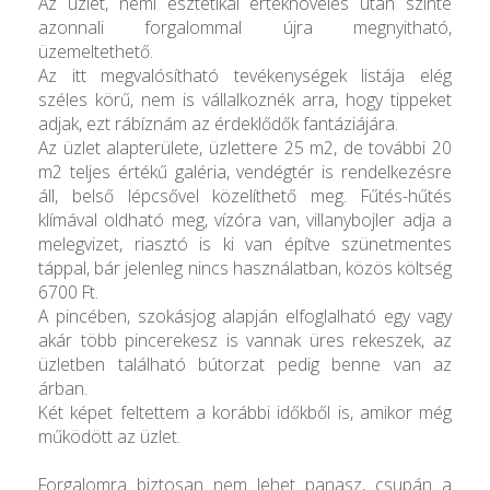
Az üzlet, némi esztétikai értéknövelés után szinte
azonnali forgalommal újra megnyitható,
üzemeltethető.
Az itt megvalósítható tevékenységek listája elég
széles körű, nem is vállalkoznék arra, hogy tippeket
adjak, ezt rábíznám az érdeklődők fantáziájára.
Az üzlet alapterülete, üzlettere 25 m2, de további 20
m2 teljes értékű galéria, vendégtér is rendelkezésre
áll, belső lépcsővel közelíthető meg. Fűtés-hűtés
klímával oldható meg, vízóra van, villanybojler adja a
melegvizet, riasztó is ki van építve szünetmentes
táppal, bár jelenleg nincs használatban, közös költség
6700 Ft.
A pincében, szokásjog alapján elfoglalható egy vagy
akár több pincerekesz is vannak üres rekeszek, az
üzletben található bútorzat pedig benne van az
árban.
Két képet feltettem a korábbi időkből is, amikor még
működött az üzlet.
Forgalomra biztosan nem lehet panasz, csupán a