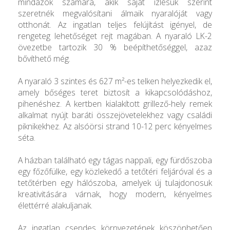
mindazok számára, akik saját ízlésük szerint
szeretnék megvalósítani álmaik nyaralóját vagy
otthonát. Az ingatlan teljes felújítást igényel, de
rengeteg lehetőséget rejt magában. A nyaraló LK-2
övezetbe tartozik 30 % beépíthetőséggel, azaz
bővíthető még.
A nyaraló 3 szintes és 627 m²-es telken helyezkedik el,
amely bőséges teret biztosít a kikapcsolódáshoz,
pihenéshez. A kertben kialakított grillező-hely remek
alkalmat nyújt baráti összejövetelekhez vagy családi
piknikekhez. Az alsóörsi strand 10-12 perc kényelmes
séta.
A házban található egy tágas nappali, egy fürdőszoba
egy főzőfülke, egy közlekedő a tetőtéri feljáróval és a
tetőtérben egy hálószoba, amelyek új tulajdonosuk
kreativitására várnak, hogy modern, kényelmes
élettérré alakuljanak.
Az ingatlan csendes környezetének köszönhetően