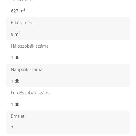
2
627 m
Erkély méret
2
9 m
Hálószobák száma
1 db
Nappalik száma
1 db
Fürdőszobák száma
1 db
Emelet
2