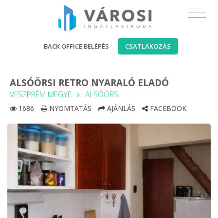
BACK OFFICE BELÉPÉS
CSATLAKOZÁS
ALSÓÖRSI RETRO NYARALÓ ELADÓ
VESZPRÉM MEGYE
ALSÓÖRS
1686
NYOMTATÁS
AJÁNLÁS
FACEBOOK