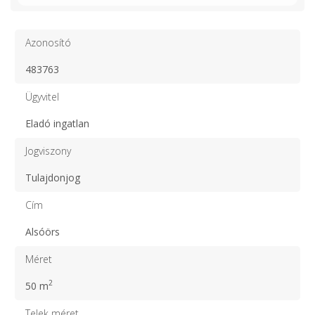
Azonosító
483763
Ügyvitel
Eladó ingatlan
Jogviszony
Tulajdonjog
Cím
Alsóörs
Méret
2
50 m
Telek méret