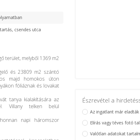
olyamatban
tartás, csendes utca
gő terület, melyből 1369 m2
egelő és 23809 m2 szántó
altos majd homokos úton
ákon fóliáznak és lovakat
vát tanya kialakítására az
Észrevétel a hirdeté
el. Villany telken belül
Az ingatlant már eladták
 ahonnan napi háromszor
Elírás vagy téves fotó ta
Valótlan adatokat tartal