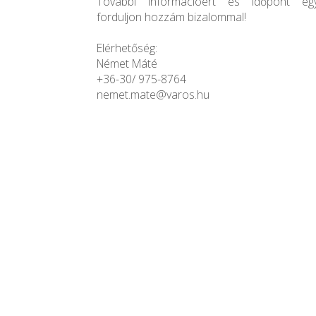
További információért és időpont egy
forduljon hozzám bizalommal!
Elérhetőség:
Német Máté
+36-30/ 975-8764
nemet.mate@varos.hu