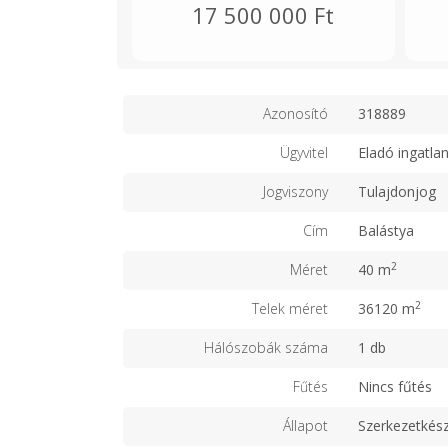
17 500 000 Ft
Azonosító
318889
Ügyvitel
Eladó ingatla
Jogviszony
Tulajdonjog
Cím
Balástya
2
Méret
40 m
2
Telek méret
36120 m
Hálószobák száma
1 db
Fűtés
Nincs fűtés
Állapot
Szerkezetkés