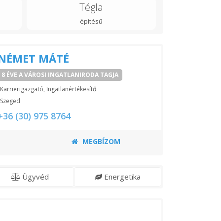
Tégla
építésű
NÉMET MÁTÉ
8 ÉVE A VÁROSI INGATLANIRODA TAGJA
Karrierigazgató, Ingatlanértékesítő
Szeged
+36 (30) 975 8764
MEGBÍZOM
Ügyvéd
Energetika