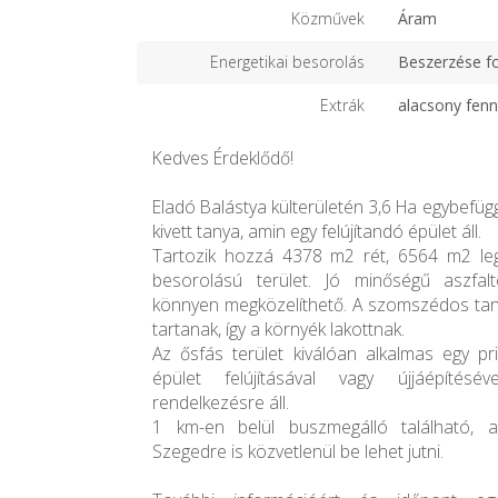
Közművek
Áram
Energetikai besorolás
Beszerzése f
Extrák
alacsony fenn
Kedves Érdeklődő!
Eladó Balástya külterületén 3,6 Ha egybefüg
kivett tanya, amin egy felújítandó épület áll.
Tartozik hozzá 4378 m2 rét, 6564 m2 l
besorolású terület. Jó minőségű aszf
könnyen megközelíthető. A szomszédos tany
tartanak, így a környék lakottnak.
Az ősfás terület kiválóan alkalmas egy pri
épület felújításával vagy újjáépítésév
rendelkezésre áll.
1 km-en belül buszmegálló található,
Szegedre is közvetlenül be lehet jutni.