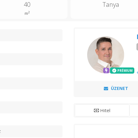
40
Tanya
2
m
n
PRÉMIUM
ÜZENET
Hitel
z