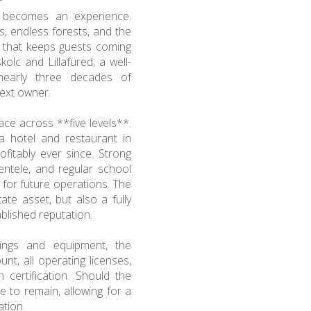
 becomes an experience.
s, endless forests, and the
e that keeps guests coming
olc and Lillafüred, a well-
 nearly three decades of
next owner.
ace across **five levels**.
a hotel and restaurant in
fitably ever since. Strong
ientele, and regular school
 for future operations. The
ate asset, but also a fully
ablished reputation.
hings and equipment, the
nt, all operating licenses,
 certification. Should the
le to remain, allowing for a
tion.