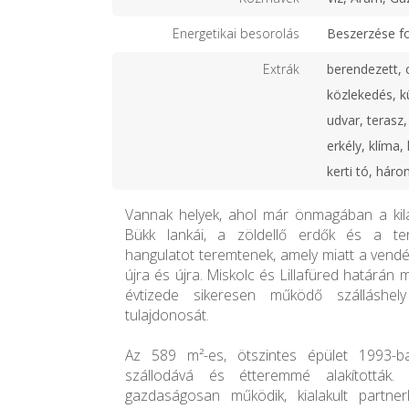
Energetikai besorolás
Beszerzése f
Extrák
berendezett, c
közlekedés, k
udvar, terasz, 
erkély, klíma,
kerti tó, hár
Vannak helyek, ahol már önmagában a kilá
Bükk lankái, a zöldellő erdők és a te
hangulatot teremtenek, amely miatt a vendé
újra és újra. Miskolc és Lillafüred határán 
évtizede sikeresen működő szálláshel
tulajdonosát.
Az 589 m²-es, ötszintes épület 1993-b
szállodává és étteremmé alakították.
gazdaságosan működik, kialakult partnerk