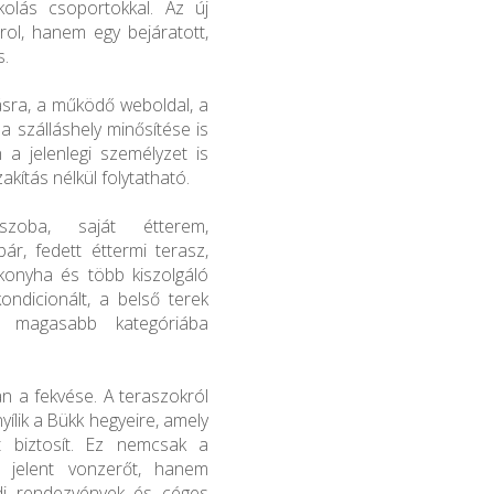
olás csoportokkal. Az új
ol, hanem egy bejáratott,
s.
dásra, a működő weboldal, a
 szálláshely minősítése is
 a jelenlegi személyzet is
kítás nélkül folytatható.
zoba, saját étterem,
bár, fedett éttermi terasz,
ókonyha és több kiszolgáló
ondicionált, a belső terek
n magasabb kategóriába
n a fekvése. A teraszokról
lik a Bükk hegyeire, amely
t biztosít. Ez nemcsak a
 jelent vonzerőt, hanem
ádi rendezvények és céges