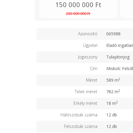
150 000 000 Ft
200 000 000 Ft
Azonosító
065988
Ügyvitel
Eladó ingatla
Jogviszony
Tulajdonjog
Cím
Miskolc Fels
2
Méret
589 m
2
Telek méret
782 m
2
Erkély méret
18 m
Hálószobák száma
12 db
Félszobák száma
12 db