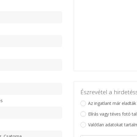
Észrevétel a hirdeté
es
Az ingatlant már eladták
Elírás vagy téves fotó ta
Valótlan adatokat tartal
z, Csatorna