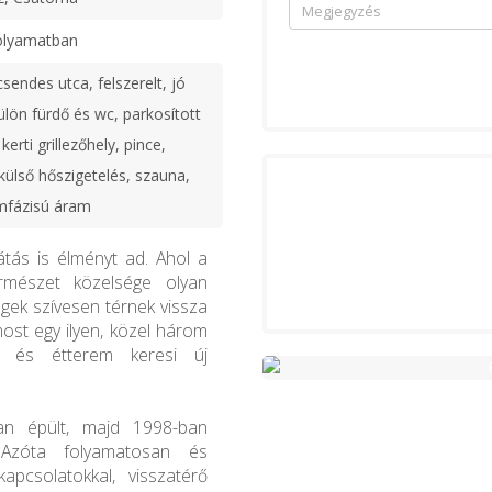
olyamatban
sendes utca, felszerelt, jó
ülön fürdő és wc, parkosított
kerti grillezőhely, pince,
 külső hőszigetelés, szauna,
omfázisú áram
tás is élményt ad. Ahol a
rmészet közelsége olyan
gek szívesen térnek vissza
most egy ilyen, közel három
y és étterem keresi új
an épült, majd 1998-ban
 Azóta folyamatosan és
apcsolatokkal, visszatérő