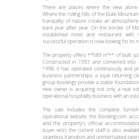
There are places where the view alone
Where the rolling hills of the Bükk Mountain
tranquility of nature create an atmospher
back year after year. On the border of Misk
established hotel and restaurant with
successful operation is now looking for its 
The property offers **589 m²** of built sp
Constructed in 1993 and converted into 
1998, it has operated continuously and pro
business partnerships, a loyal returning cl
group bookings provide a stable foundation
new owner is acquiring not only a real est
operational hospitality business with an est
The sale includes the complete furnis
operational website, the Booking.com accou
and the property's official accommodation
buyer wish, the current staff is also availab
seamless transition and uninterrupted opera