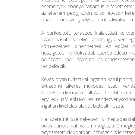
események lebonyolítására is. A fedett étter
az étterem pedig külön külső lépcsőn keres
önálló rendezvényhelyszínként is kiválóan 
A parkosított, teraszos kialakítású kertb
szalonnasütő is helyet kapott, így a vendé
környezetben pihenhetnek. Az épület m
hőszigetelt homlokzattal, cserépfedésű ma
hálózattal, ipari árammal és rendszeresen
rendelkezik.
Kevés olyan turisztikai ingatlan kerül piacr
évtizednyi sikeres működés, stabil vend
természeti környezet áll. Akár tovább üzemel
egy exkluzív esküvői és rendezvényközp
ingatlan kivételes alapot biztosít hozzá.
Ha szeretné személyesen is megtapasztal
bükki panorámát, várom megtisztelő megker
egyeztetett időpontban, hétvégén is lehetsé