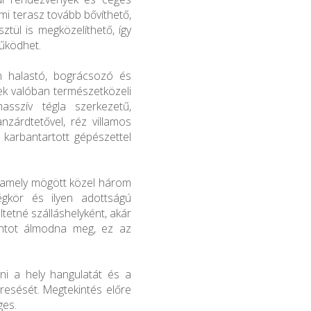
mi terasz tovább bővíthető,
ztül is megközelíthető, így
működhet.
en halastó, bográcsozó és
gek valóban természetközeli
asszív tégla szerkezetű,
nzárdtetővel, réz villamos
 karbantartott gépészettel
a, amely mögött közel három
égkör és ilyen adottságú
tetné szálláshelyként, akár
ontot álmodna meg, ez az
ni a hely hangulatát és a
esését. Megtekintés előre
ges.