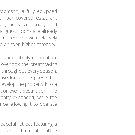
rooms**, a fully equipped
en, bar, covered restaurant
om, industrial laundry, and
al guest rooms are already
e modernized with relatively
o an even higher category.
s undoubtedly its location.
overlook the breathtaking
s throughout every season.
ctive for leisure guests but
develop the property into a
 or event destination. The
cantly expanded, while the
nce, allowing it to operate
eaceful retreat featuring a
ties, and a traditional fire