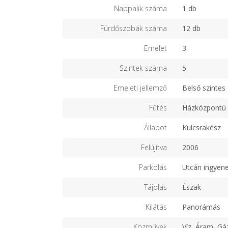
Nappalik száma
1 db
Fürdőszobák száma
12 db
Emelet
3
Szintek száma
5
Emeleti jellemző
Belső szintes
Fűtés
Házközpontú
Állapot
Kulcsrakész
Felújítva
2006
Parkolás
Utcán ingyen
Tájolás
Észak
Kilátás
Panorámás
Közművek
Víz, Áram, Gá