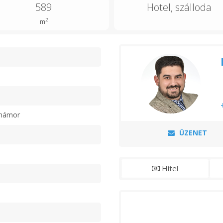
589
Hotel, szálloda
2
m
n
őhámor
ÜZENET
Hitel