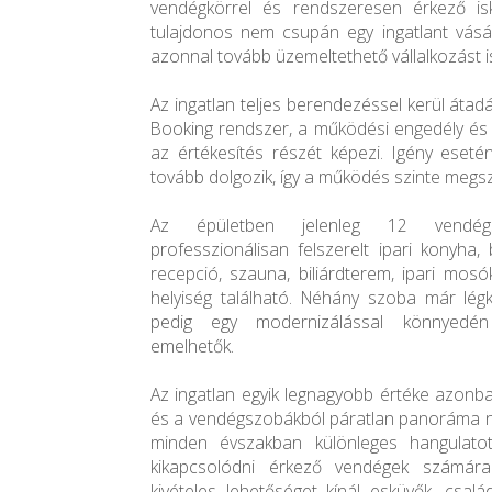
vendégkörrel és rendszeresen érkező isk
tulajdonos nem csupán egy ingatlant vásár
azonnal tovább üzemeltethető vállalkozást i
Az ingatlan teljes berendezéssel kerül áta
Booking rendszer, a működési engedély és a
az értékesítés részét képezi. Igény esetén
tovább dolgozik, így a működés szinte megsza
Az épületben jelenleg 12 vendégs
professzionálisan felszerelt ipari konyha, 
recepció, szauna, biliárdterem, ipari mos
helyiség található. Néhány szoba már légk
pedig egy modernizálással könnyedé
emelhetők.
Az ingatlan egyik legnagyobb értéke azonba
és a vendégszobákból páratlan panoráma nyí
minden évszakban különleges hangulato
kikapcsolódni érkező vendégek számára
kivételes lehetőséget kínál esküvők, csal