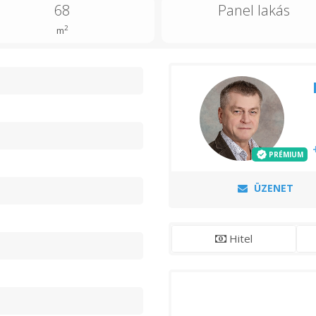
68
Panel lakás
2
m
n
PRÉMIUM
ÜZENET
Hitel