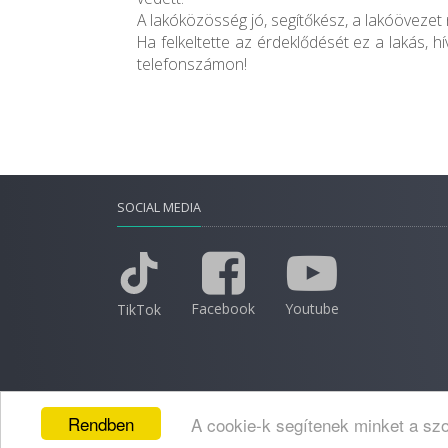
A lakóközösség jó, segítőkész, a lakóövezet
Ha felkeltette az érdeklődését ez a lakás, 
telefonszámon!
SOCIAL MEDIA
Facebook
Youtube
TikTok
Rendben
A cookie-k segítenek minket a szo
2026 © Minden jog fenntartva.
Adatkezelési nyila