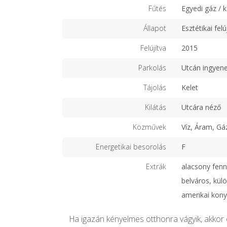
Fűtés
Egyedi gáz / 
Állapot
Esztétikai felú
Felújítva
2015
Parkolás
Utcán ingyen
Tájolás
Kelet
Kilátás
Utcára néző
Közművek
Víz, Áram, Gá
Energetikai besorolás
F
Extrák
alacsony fennt
belváros, külö
amerikai konyh
Ha igazán kényelmes otthonra vágyik, akkor 