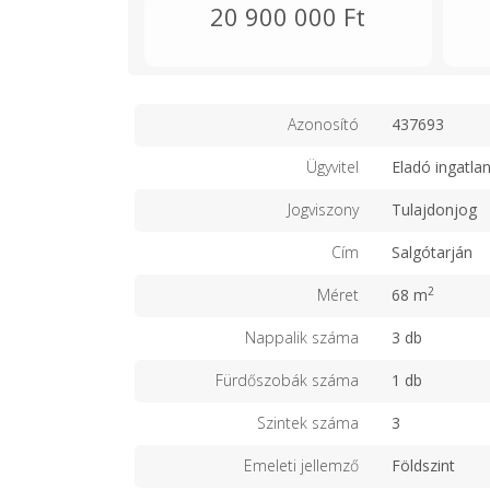
20 900 000 Ft
Azonosító
437693
Ügyvitel
Eladó ingatla
Jogviszony
Tulajdonjog
Cím
Salgótarján
2
Méret
68 m
Nappalik száma
3 db
Fürdőszobák száma
1 db
Szintek száma
3
Emeleti jellemző
Földszint