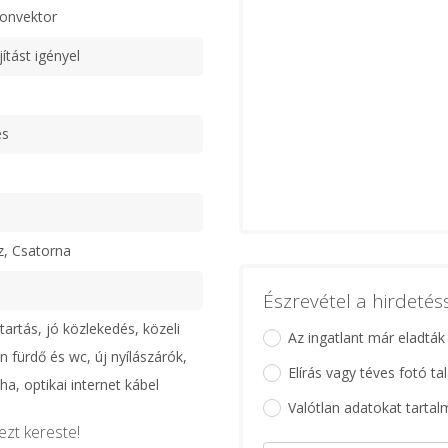
konvektor
jítást igényel
es
z, Csatorna
Észrevétel a hirdeté
artás, jó közlekedés, közeli
Az ingatlant már eladták
n fürdő és wc, új nyílászárók,
Elírás vagy téves fotó ta
a, optikai internet kábel
Valótlan adatokat tartal
ezt kereste!