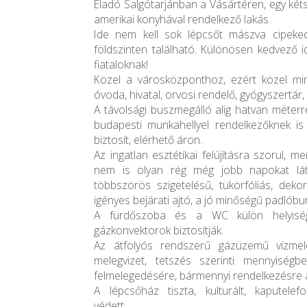
Eladó Salgótarjánban a Vásártéren, egy két
amerikai konyhával rendelkező lakás.
Ide nem kell sok lépcsőt mászva cipeke
földszinten található. Különösen kedvező 
fiataloknak!
Közel a városközponthoz, ezért közel min
óvoda, hivatal, orvosi rendelő, gyógyszertár, 
A távolsági buszmegálló alig hatvan méterre
budapesti munkahellyel rendelkezőknek is
biztosít, elérhető áron.
Az ingatlan esztétikai felújításra szorul, m
nem is olyan rég még jobb napokat láto
többszörös szigetelésű, tükörfóliás, deko
igényes bejárati ajtó, a jó minőségű padlóbur
A fürdőszoba és a WC külön helyiségb
gázkonvektorok biztosítják.
Az átfolyós rendszerű gázüzemű vízmeleg
melegvizet, tetszés szerinti mennyiségb
felmelegedésére, bármennyi rendelkezésre á
A lépcsőház tiszta, kulturált, kaputelef
védett.