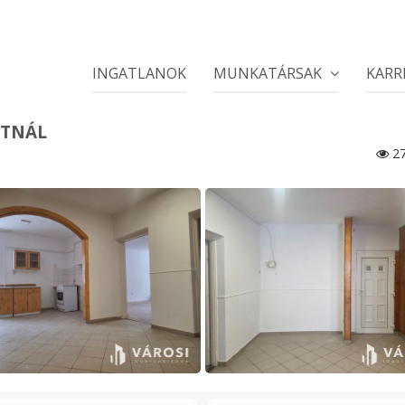
INGATLANOK
MUNKATÁRSAK
KARR
NTNÁL
27