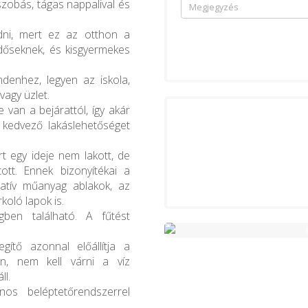
szobás, tágas nappalival és
dni, mert ez az otthon a
időseknek, és kisgyermekes
denhez, legyen az iskola,
vagy üzlet.
 van a bejárattól, így akár
 kedvező lakáslehetőséget
ert egy ideje nem lakott, de
tt. Ennek bizonyítékai a
ratív műanyag ablakok, az
koló lapok is.
en található. A fűtést
ítő azonnal előállítja a
en, nem kell várni a víz
ll.
onos beléptetőrendszerrel