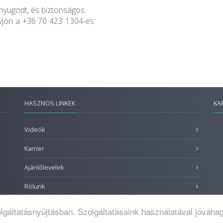
 nyugodt, és biztonságos.
hívjon a +36 70 423 1304-es
HASZNOS LINKEK
KA
Videók
Karrier
Ajánlólevelek
Rólunk
lgáltatásnyújtásban. Szolgáltatásaink használatával jóváhag
tkozat