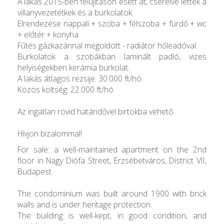
A lakás 2015-ben felújításon esett át, cserélve lettek a
villanyvezetétkek és a burkolatok.
Elrendezése nappali + szoba + félszoba + fürdő + wc
+ előtér + konyha
Fűtés gázkazánnal megoldott - radiátor hőleadóval.
Burkolatok a szobákban laminált padló, vizes
helyiségekben kerámia burkolat.
A lakás átlagos rezsije: 30.000 ft/hó
Közös költség: 22.000 ft/hó
Az ingatlan rövid határidővel birtokba vehető.
Hívjon bizalommal!
For sale: a well-maintained apartment on the 2nd
floor in Nagy Diófa Street, Erzsébetváros, District VII,
Budapest.
The condominium was built around 1900 with brick
walls and is under heritage protection.
The building is well-kept, in good condition, and