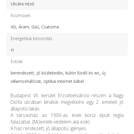
Utcára néző
Közművek
Víz, Áram, Gáz, Csatorna
Energetikai besorolás
H
Extrák
berendezett, jó közlekedés, külön fürdő és wc, új
villamoshálózat, optikai internet kábel
Budapest VII. kerület Erzsébetvárosi részén a Nagy
Diófa utcában kínálok megvételre egy 2. emeleti jó
állapotú lakás.
A társasház az 1900-as évek körül épült tégla
falazattal. (Műemlék-védelem alá esik)
A ház rendezett, jó állapotú, igényes.