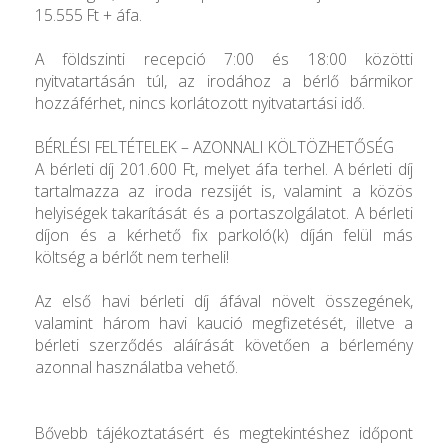
15.555 Ft + áfa.
A földszinti recepció 7:00 és 18:00 közötti
nyitvatartásán túl, az irodához a bérlő bármikor
hozzáférhet, nincs korlátozott nyitvatartási idő.
BÉRLÉSI FELTÉTELEK – AZONNALI KÖLTÖZHETŐSÉG
A bérleti díj 201.600 Ft, melyet áfa terhel. A bérleti díj
tartalmazza az iroda rezsijét is, valamint a közös
helyiségek takarítását és a portaszolgálatot. A bérleti
díjon és a kérhető fix parkoló(k) díján felül más
költség a bérlőt nem terheli!
Az első havi bérleti díj áfával növelt összegének,
valamint három havi kaució megfizetését, illetve a
bérleti szerződés aláírását követően a bérlemény
azonnal használatba vehető.
Bővebb tájékoztatásért és megtekintéshez időpont