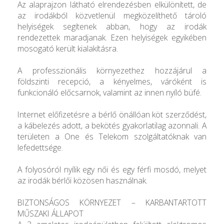
Az alaprajzon látható elrendezésben elkülönített, de
az irodákból közvetlenül megközelíthető tároló
helyiségek segítenek abban, hogy az irodák
rendezettek maradjanak. Ezen helyiségek egyikében
mosogató került kialakításra.
A professzionális környezethez hozzájárul a
földszinti recepció, a kényelmes, váróként is
funkcionáló előcsarnok, valamint az innen nyíló büfé.
Internet előfizetésre a bérlő önállóan köt szerződést,
a kábelezés adott, a bekötés gyakorlatilag azonnali. A
területen a One és Telekom szolgáltatóknak van
lefedettsége.
A folyosóról nyílik egy női és egy férfi mosdó, melyet
az irodák bérlői közösen használnak.
BIZTONSÁGOS KÖRNYEZET – KARBANTARTOTT
MŰSZAKI ÁLLAPOT