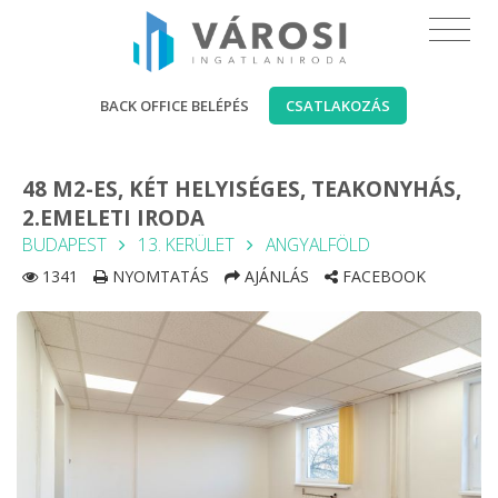
BACK OFFICE BELÉPÉS
CSATLAKOZÁS
48 M2-ES, KÉT HELYISÉGES, TEAKONYHÁS,
2.EMELETI IRODA
BUDAPEST
13. KERÜLET
ANGYALFÖLD
1341
NYOMTATÁS
AJÁNLÁS
FACEBOOK