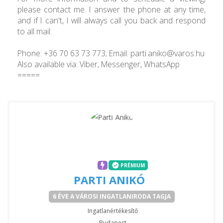
please contact me. I answer the phone at any time,
and if I can't, I will always call you back and respond
to all mail:
Phone: +36 70 63 73 773; Email: parti.aniko@varos.hu
Also available via: Viber, Messenger, WhatsApp
=====
PRÉMIUM
PARTI ANIKÓ
6 ÉVE A VÁROSI INGATLANIRODA TAGJA
Ingatlanértékesítő
Budapest