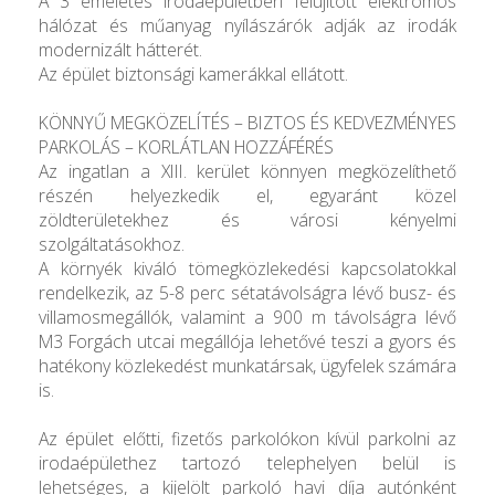
A 3 emeletes irodaépületben felújított elektromos
hálózat és műanyag nyílászárók adják az irodák
modernizált hátterét.
Az épület biztonsági kamerákkal ellátott.
KÖNNYŰ MEGKÖZELÍTÉS – BIZTOS ÉS KEDVEZMÉNYES
PARKOLÁS – KORLÁTLAN HOZZÁFÉRÉS
Az ingatlan a XIII. kerület könnyen megközelíthető
részén helyezkedik el, egyaránt közel
zöldterületekhez és városi kényelmi
szolgáltatásokhoz.
A környék kiváló tömegközlekedési kapcsolatokkal
rendelkezik, az 5-8 perc sétatávolságra lévő busz- és
villamosmegállók, valamint a 900 m távolságra lévő
M3 Forgách utcai megállója lehetővé teszi a gyors és
hatékony közlekedést munkatársak, ügyfelek számára
is.
Az épület előtti, fizetős parkolókon kívül parkolni az
irodaépülethez tartozó telephelyen belül is
lehetséges, a kijelölt parkoló havi díja autónként