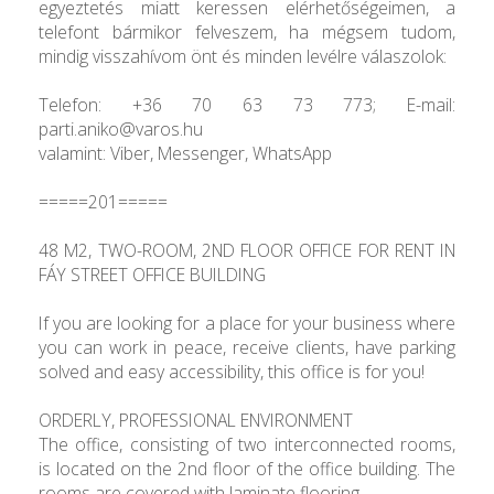
egyeztetés miatt keressen elérhetőségeimen, a
telefont bármikor felveszem, ha mégsem tudom,
mindig visszahívom önt és minden levélre válaszolok:
Telefon: +36 70 63 73 773; E-mail:
parti.aniko@varos.hu
valamint: Viber, Messenger, WhatsApp
=====201=====
48 M2, TWO-ROOM, 2ND FLOOR OFFICE FOR RENT IN
FÁY STREET OFFICE BUILDING
If you are looking for a place for your business where
you can work in peace, receive clients, have parking
solved and easy accessibility, this office is for you!
ORDERLY, PROFESSIONAL ENVIRONMENT
The office, consisting of two interconnected rooms,
is located on the 2nd floor of the office building. The
rooms are covered with laminate flooring.