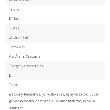
Tájolás
Délkelet
Kilátás
Utcára néző
Közművek
Víz, Áram, Csatorna
Energetikai besorolás
E
Extrák
alacsony fenntartás, jó közlekedés, új nyílászárók, udvari
gépjárműbeálló lehetőség, új villamoshálózat, kamera
rendszer