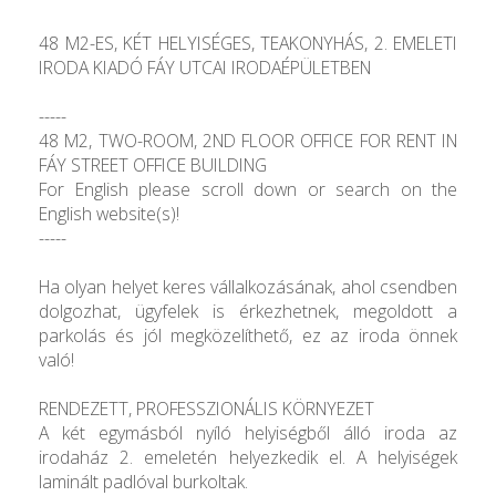
48 M2-ES, KÉT HELYISÉGES, TEAKONYHÁS, 2. EMELETI
IRODA KIADÓ FÁY UTCAI IRODAÉPÜLETBEN
-----
48 M2, TWO-ROOM, 2ND FLOOR OFFICE FOR RENT IN
FÁY STREET OFFICE BUILDING
For English please scroll down or search on the
English website(s)!
-----
Ha olyan helyet keres vállalkozásának, ahol csendben
dolgozhat, ügyfelek is érkezhetnek, megoldott a
parkolás és jól megközelíthető, ez az iroda önnek
való!
RENDEZETT, PROFESSZIONÁLIS KÖRNYEZET
A két egymásból nyíló helyiségből álló iroda az
irodaház 2. emeletén helyezkedik el. A helyiségek
laminált padlóval burkoltak.