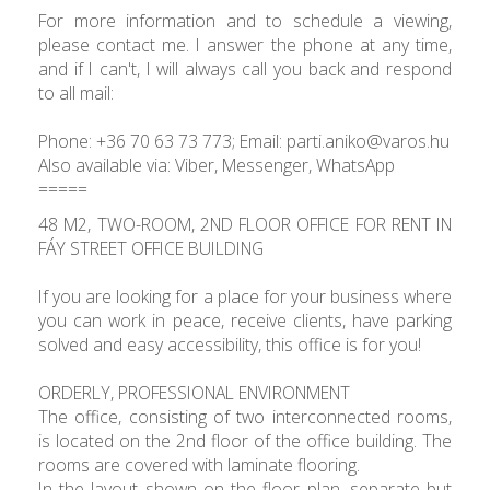
For more information and to schedule a viewing,
please contact me. I answer the phone at any time,
and if I can't, I will always call you back and respond
to all mail:
Phone: +36 70 63 73 773; Email: parti.aniko@varos.hu
Also available via: Viber, Messenger, WhatsApp
=====
48 M2, TWO-ROOM, 2ND FLOOR OFFICE FOR RENT IN
FÁY STREET OFFICE BUILDING
If you are looking for a place for your business where
you can work in peace, receive clients, have parking
solved and easy accessibility, this office is for you!
ORDERLY, PROFESSIONAL ENVIRONMENT
The office, consisting of two interconnected rooms,
is located on the 2nd floor of the office building. The
rooms are covered with laminate flooring.
In the layout shown on the floor plan, separate but