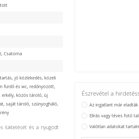
tott
z, Csatorna
artás, jó közlekedés, közeli
ön fürdő és wc, redőnyözött,
Észrevétel a hirdeté
, erkély, közös tároló, új
at, saját tároló, szúnyogháló,
Az ingatlant már eladták
krény
Elírás vagy téves fotó ta
Valótlan adatokat tartal
os lüktetését és a nyugodt