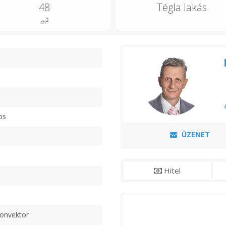
48
Tégla lakás
2
m
n
os
ÜZENET
Hitel
konvektor