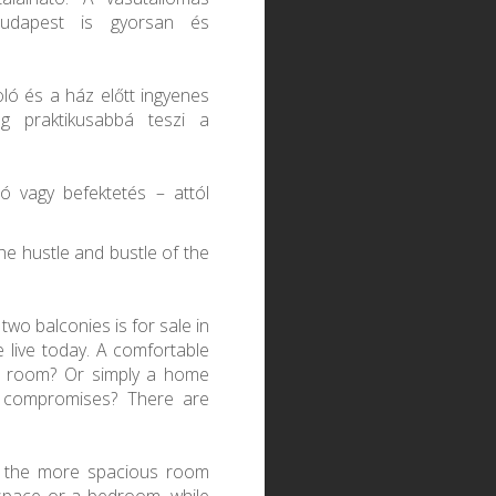
 Budapest is gyorsan és
oló és a ház előtt ingyenes
ég praktikusabbá teszi a
ló vagy befektetés – attól
he hustle and bustle of the
wo balconies is for sale in
e live today. A comfortable
t room? Or simply a home
 compromises? There are
: the more spacious room