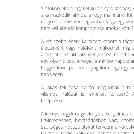
Siófokon eladó egy két külön nyíló szobás, k
alkalmazkodik ahhoz, ahogy ma élünk. Ké
dolgozósarok? Vendégszoba? Vagy egyszerű
nem kell állandó kompromisszumokat kötni? I
A két szoba eltérő karaktert kapott: a tág
élettérként vagy hálóként működhet, míg
alakítható az aktuális igényekhez. És ott v
egy olyan plusz, amelyet a mindennapokban
Reggeli kávé, pár perc nyugalom vagy egysze
nap végén.
A lakás felújítása során megújultak a b
villamos hálózat is, emellett korszerű Ar
beépítésre.
A környék egyik nagy előnye a kényelmes e
ügyintézéshez, bevásárláshoz vagy szolg
szükséges hosszú utakat tervezni, a városk
Balaton pedig kellemes sétatávolságra t