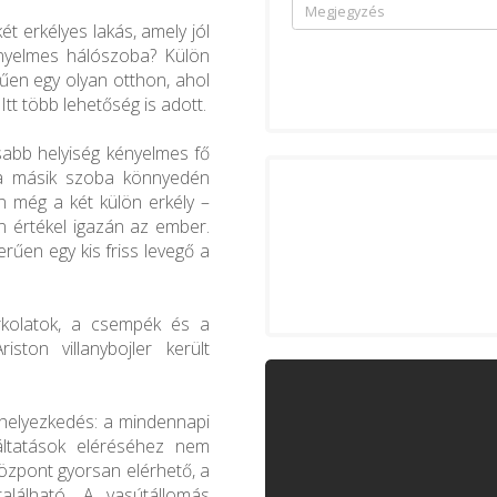
ét erkélyes lakás, amely jól
nyelmes hálószoba? Külön
en egy olyan otthon, ahol
tt több lehetőség is adott.
asabb helyiség kényelmes fő
 a másik szoba könnyedén
an még a két külön erkély –
 értékel igazán az ember.
rűen egy kis friss levegő a
urkolatok, a csempék és a
iston villanybojler került
lhelyezkedés: a mindennapi
áltatások eléréséhez nem
özpont gyorsan elérhető, a
alálható. A vasútállomás