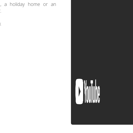
e, a holiday home or an
.
k