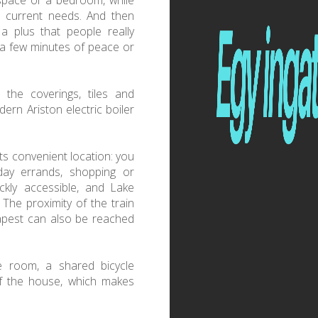
 space or a bedroom, while
 current needs. And then
a plus that people really
, a few minutes of peace or
 the coverings, tiles and
ern Ariston electric boiler
ts convenient location: you
day errands, shopping or
ickly accessible, and Lake
 The proximity of the train
dapest can also be reached
e room, a shared bicycle
of the house, which makes