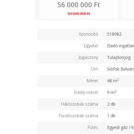
56 000 000 Ft
59 500 000 Ft
Azonosító
518082
Ügyvitel
Eladó ingatla
Jogviszony
Tulajdonjog
Cím
Siófok Belvár
2
Méret
48 m
2
Erkély méret
9 m
Hálószobák száma
2 db
Fürdőszobák száma
1 db
Fűtés
Egyedi gáz / 