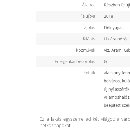
Állapot
Részben felújí
Felújítva
2018
Tájolás
Délnyugat
Kilátás
Utcára néző
Közművek
Víz, Áram, Gá
Energetikai besorolás
G
Extrák
alacsony fennt
belváros, kül
új nyílászárók
villamoshálóz
beépített sze
Ez a lakás egyszerre ad két világot: a vár
hétköznapokat.