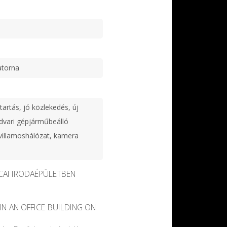
atorna
tartás, jó közlekedés, új
udvari gépjárműbeálló
 villamoshálózat, kamera
TCAI IRODAÉPÜLETBEN
IN AN OFFICE BUILDING ON