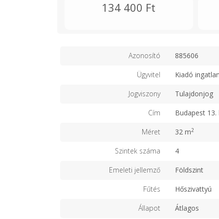
134 400 Ft
Azonosító
885606
Ügyvitel
Kiadó ingatla
Jogviszony
Tulajdonjog
Cím
Budapest 13. 
2
Méret
32 m
Szintek száma
4
Emeleti jellemző
Földszint
Fűtés
Hőszivattyú
Állapot
Átlagos