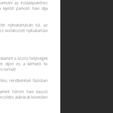
 parkolni az irodaépülethez
 kijelölt parkoló havi díja
ti nyitvatartásán túl, az
s korlátozott nyitvatartási
, valamint a közös helyiségek
eti díjon és a kérhető fix
m terheli!
tési, rendbetételi fázisban
alamint három havi kaució
zerződés aláírását követően