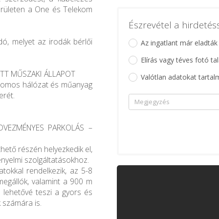
 területen a One és Telekom
Észrevétel a hirdeté
dó, melyet az irodák bérlői
Az ingatlant már eladták
Elírás vagy téves fotó ta
TT MŰSZAKI ÁLLAPOT
Valótlan adatokat tartal
ktromos hálózat és műanyag
erét.
DVEZMÉNYES PARKOLÁS –
thető részén helyezkedik el,
ényelmi szolgáltatásokhoz.
tokkal rendelkezik, az 5-8
megállók, valamint a 900 m
 lehetővé teszi a gyors és
 számára is.