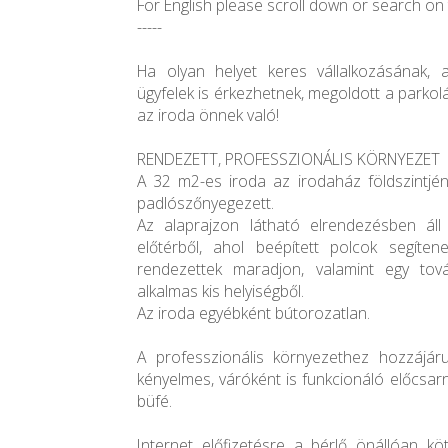
For English please scroll down or search on 
-----
Ha olyan helyet keres vállalkozásának, 
ügyfelek is érkezhetnek, megoldott a parkolá
az iroda önnek való!
RENDEZETT, PROFESSZIONÁLIS KÖRNYEZET
A 32 m2-es iroda az irodaház földszintjén 
padlószőnyegezett.
Az alaprajzon látható elrendezésben áll 
előtérből, ahol beépített polcok segíte
rendezettek maradjon, valamint egy továb
alkalmas kis helyiségből.
Az iroda egyébként bútorozatlan.
A professzionális környezethez hozzájárul
kényelmes, váróként is funkcionáló előcsarn
büfé.
Internet előfizetésre a bérlő önállóan kö