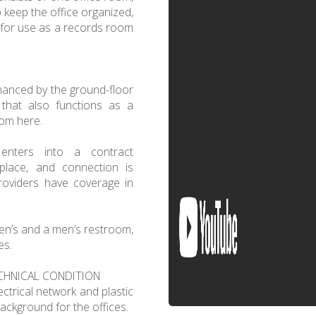
 keep the office organized,
e for use as a records room
hanced by the ground-floor
 that also functions as a
rom here.
 enters into a contract
 place, and connection is
roviders have coverage in
men’s and a men’s restroom,
es.
CHNICAL CONDITION
ectrical network and plastic
ckground for the offices.