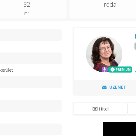
32
Iroda
2
m
n
kerület
PRÉMIUM
ÜZENET
Hitel