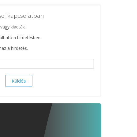
ssel kapcsolatban
 vagy kiadták.
lálható a hirdetésben.
maz a hirdetés.