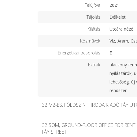
Felújítva
2021
Tájolás
Délkelet
Kilátás
Utcára néző
Közművek
Víz, Áram, Cs
Energetikai besorolás
E
Extrák
alacsony fenn
nyílászárók, 
lehetőség, új
rendszer
32 M2-ES, FÖLDSZINTI IRODA KIADÓ FÁY U
-----
32 SQM, GROUND-FLOOR OFFICE FOR RENT 
FÁY STREET