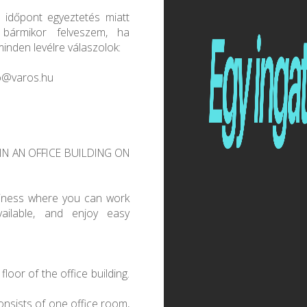
 időpont egyeztetés miatt
 bármikor felveszem, ha
nden levélre válaszolok:
iko@varos.hu
IN AN OFFICE BUILDING ON
usiness where you can work
available, and enjoy easy
loor of the office building.
consists of one office room,