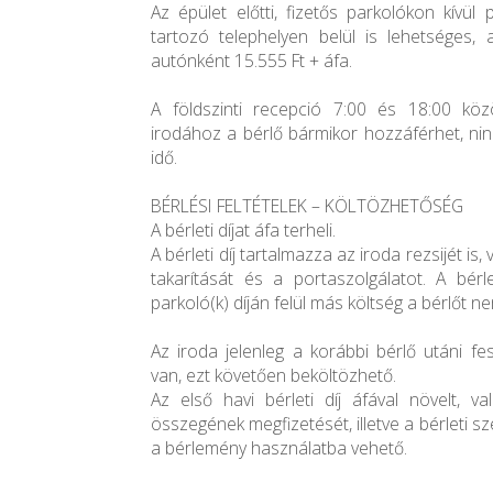
Az épület előtti, fizetős parkolókon kívül
tartozó telephelyen belül is lehetséges, a
autónként 15.555 Ft + áfa.
A földszinti recepció 7:00 és 18:00 közöt
irodához a bérlő bármikor hozzáférhet, ninc
idő.
BÉRLÉSI FELTÉTELEK – KÖLTÖZHETŐSÉG
A bérleti díjat áfa terheli.
A bérleti díj tartalmazza az iroda rezsijét is
takarítását és a portaszolgálatot. A bérl
parkoló(k) díján felül más költség a bérlőt ne
Az iroda jelenleg a korábbi bérlő utáni fes
van, ezt követően beköltözhető.
Az első havi bérleti díj áfával növelt, v
összegének megfizetését, illetve a bérleti s
a bérlemény használatba vehető.