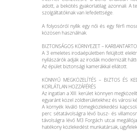
adott, a bekötés gyakorlatilag azonnali. A
szolgáltatóknak van lefedettsége.
A folyosóról nyílik egy női és egy férfi mos
közösen használnak.
BIZTONSÁGOS KÖRNYEZET – KARBANTARTO
A 3 emeletes irodaépületben felújított ele
nyílászárók adják az irodák modernizált hátt
Az épület biztonsági kamerákkal ellátott.
KÖNNYŰ MEGKÖZELÍTÉS – BIZTOS ÉS KE
KORLÁTLAN HOZZÁFÉRÉS
Az ingatlan a XIII. kerület könnyen megközelí
egyaránt közel zöldterületekhez és városi k
A környék kiváló tömegközlekedési kapcsola
perc sétatávolságra lévő busz- és villamos
távolságra lévő M3 Forgách utcai megállója
hatékony közlekedést munkatársak, ügyfelek