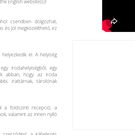
the English website(s)!
ahol csendben dolgozhat,
s és jól megközelíthető, ez
helyezkedik el. A helyiség
egy irodahelyiségből, egy
nek abban, hogy az iroda
bi, irattárnak, tárolónak
 a földszinti recepció, a
ok, valamint az innen nyíló
t szerződést, a kábelezés