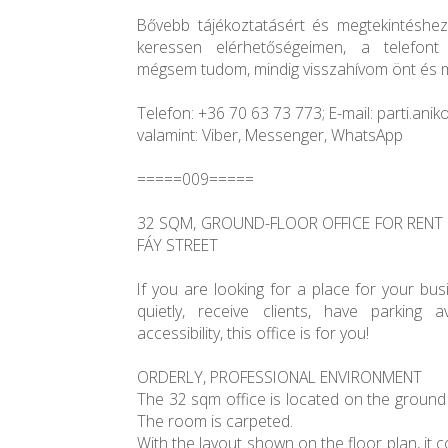
Bővebb tájékoztatásért és megtekintéshez
keressen elérhetőségeimen, a telefont
mégsem tudom, mindig visszahívom önt és mi
Telefon: +36 70 63 73 773; E-mail: parti.an
valamint: Viber, Messenger, WhatsApp
=====009=====
32 SQM, GROUND-FLOOR OFFICE FOR RENT 
FÁY STREET
If you are looking for a place for your b
quietly, receive clients, have parking 
accessibility, this office is for you!
ORDERLY, PROFESSIONAL ENVIRONMENT
The 32 sqm office is located on the ground f
The room is carpeted.
With the layout shown on the floor plan, it 