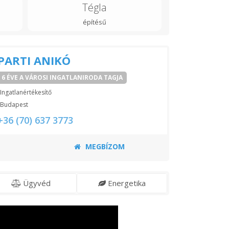
Tégla
építésű
PARTI ANIKÓ
6 ÉVE A VÁROSI INGATLANIRODA TAGJA
Ingatlanértékesítő
Budapest
+36 (70) 637 3773
MEGBÍZOM
Ügyvéd
Energetika