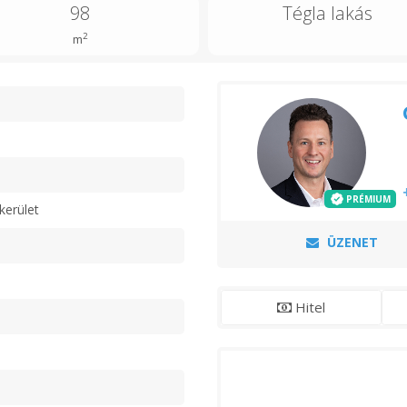
98
Tégla lakás
2
m
n
PRÉMIUM
kerület
ÜZENET
Hitel