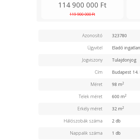
114 900 000 Ft
119 900 000 Ft
Azonosító
323780
Ügyvitel
Eladó ingatla
Jogviszony
Tulajdonjog
Cím
Budapest 14. 
2
Méret
98 m
2
Telek méret
600 m
2
Erkély méret
32 m
Hálószobák száma
2 db
Nappalik száma
1 db