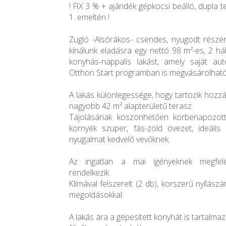
! FIX 3 % + ajándék gépkocsi beálló, dupla t
1. emeltén !
Zugló -Alsórákos- csendes, nyugodt részé
kínálunk eladásra egy nettó 98 m²-es, 2 h
konyhás-nappalis lakást, amely saját autó
Otthon Start programban is megvásárolható
A lakás különlegessége, hogy tartozik hozz
nagyobb 42 m² alapterületű terasz.
Tájolásának köszönhetően körbenapozott,
környék szuper, fás-zöld övezet, ideális
nyugalmat kedvelő vevőknek.
Az ingatlan a mai igényeknek megfele
rendelkezik.
Klímával felszerelt (2 db), korszerű nyílász
megoldásokkal.
A lakás ára a gépesített konyhát is tartalma