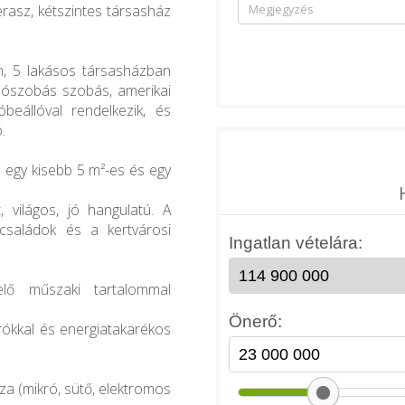
erasz, kétszintes társasház
n, 5 lakásos társasházban
álószobás szobás, amerikai
beállóval rendelkezik, és
.
á egy kisebb 5 m²-es és egy
 világos, jó hangulatú. A
 családok és a kertvárosi
lő műszaki tartalommal
árókkal és energiatakarékos
zza (mikró, sütő, elektromos