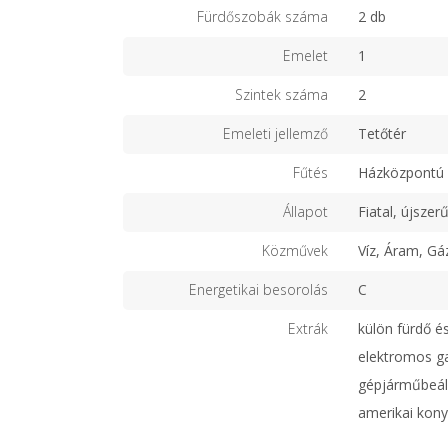
Fürdőszobák száma
2 db
Emelet
1
Szintek száma
2
Emeleti jellemző
Tetőtér
Fűtés
Házközpontú 
Állapot
Fiatal, újszer
Közművek
Víz, Áram, Gá
Energetikai besorolás
C
Extrák
külön fürdő és
elektromos ga
gépjárműbeáll
amerikai kony