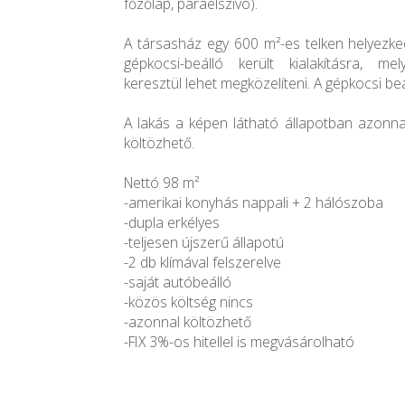
főzőlap, páraelszívó).
A társasház egy 600 m²-es telken helyezke
gépkocsi-beálló került kialakításra, m
keresztül lehet megközelíteni. A gépkocsi beá
A lakás a képen látható állapotban azonna
költözhető.
Nettó 98 m²
-amerikai konyhás nappali + 2 hálószoba
-dupla erkélyes
-teljesen újszerű állapotú
-2 db klímával felszerelve
-saját autóbeálló
-közös költség nincs
-azonnal költözhető
-FIX 3%-os hitellel is megvásárolható