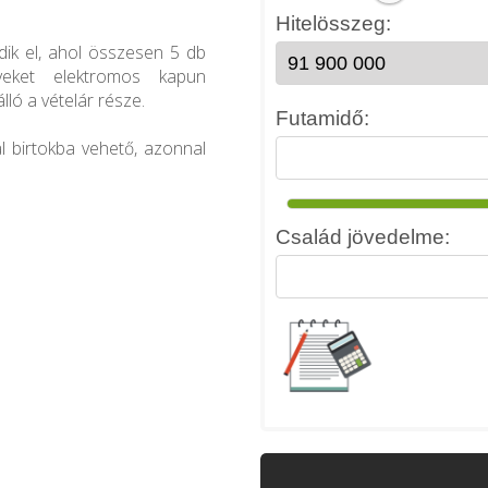
dik el, ahol összesen 5 db
elyeket elektromos kapun
lló a vételár része.
l birtokba vehető, azonnal