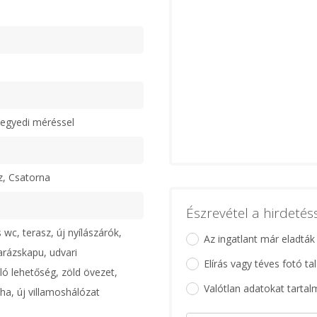
egyedi méréssel
ű
z, Csatorna
Észrevétel a hirdeté
 wc, terasz, új nyílászárók,
Az ingatlant már eladták
rázskapu, udvari
Elírás vagy téves fotó ta
ó lehetőség, zöld övezet,
Valótlan adatokat tartal
ha, új villamoshálózat