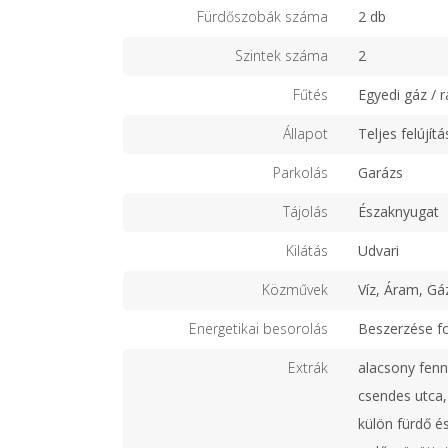
Fürdőszobák száma
2 db
Szintek száma
2
Fűtés
Egyedi gáz / r
Állapot
Teljes felújítá
Parkolás
Garázs
Tájolás
Északnyugat
Kilátás
Udvari
Közművek
Víz, Áram, Gá
Energetikai besorolás
Beszerzése f
Extrák
alacsony fennt
csendes utca,
külön fürdő 