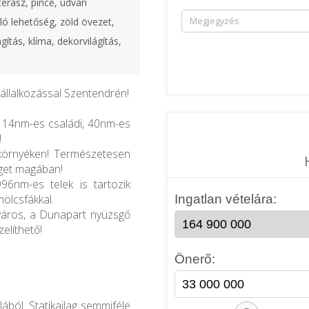
erasz, pince, udvari
ó lehetőség, zöld övezet,
ágítás, klíma, dekorvilágítás,
vállalkozással Szentendrén!
114nm-es családi, 40nm-es
!
 környéken! Természetesen
eget magában!
6nm-es telek is tartozik
ölcsfákkal.
város, a Dunapart nyüzsgő
elíthető!
ából. Statikailag semmiféle