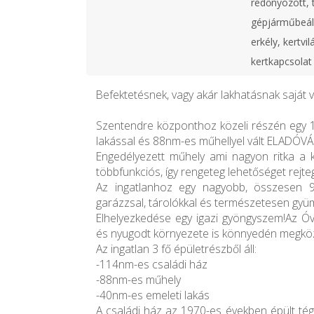
redőnyözött, t
gépjárműbeáll
erkély, kertvil
kertkapcsolat
Befektetésnek, vagy akár lakhatásnak saját 
Szentendre központhoz közeli részén egy 
lakással és 88nm-es műhellyel vált ELADÓVÁ
Engedélyezett műhely ami nagyon ritka a
többfunkciós, így rengeteg lehetőséget rejt
Az ingatlanhoz egy nagyobb, összesen 99
garázzsal, tárolókkal és természetesen gyüm
Elhelyezkedése egy igazi gyöngyszem!Az Ó
és nyugodt környezete is könnyedén megköz
Az ingatlan 3 fő épületrészből áll:
-114nm-es családi ház
-88nm-es műhely
-40nm-es emeleti lakás
A családi ház az 1970-es években épült tégl