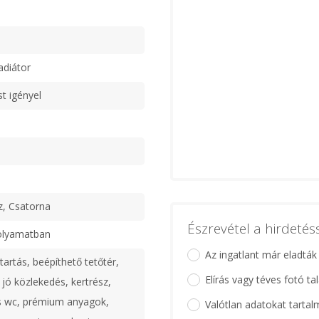
adiátor
st igényel
z, Csatorna
Észrevétel a hirdeté
olyamatban
Az ingatlant már eladták
artás, beépíthető tetőtér,
Elírás vagy téves fotó ta
 jó közlekedés, kertrész,
és wc, prémium anyagok,
Valótlan adatokat tartal