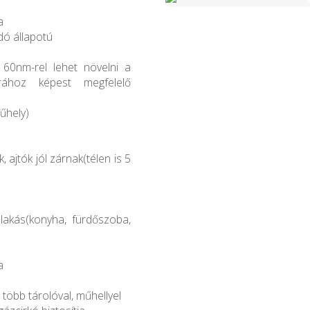
a
ndó állapotú
 60nm-rel lehet növelni a
orához képest megfelelő
űhely)
 ajtók jól zárnak(télen is 5
 lakás(konyha, fürdőszoba,
a
több tárolóval, műhellyel