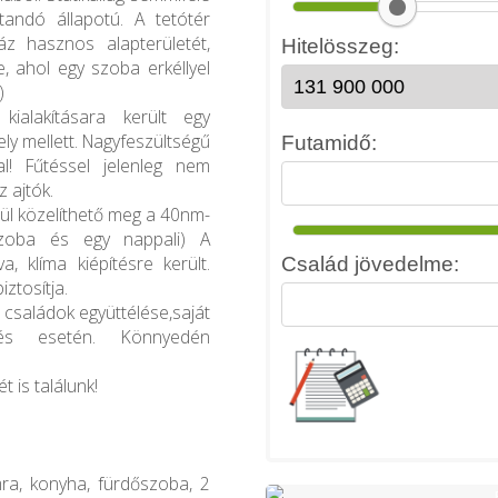
ítandó állapotú. A tetótér
z hasznos alapterületét,
e, ahol egy szoba erkéllyel
)
ialakításara került egy
ly mellett. Nagyfeszültségű
al! Fűtéssel jelenleg nem
z ajtók.
tül közelíthető meg a 40nm-
szoba és egy nappali) A
a, klíma kiépítésre került.
iztosítja.
 családok együttélése,saját
etés esetén. Könnyedén
t is találunk!
ra, konyha, fürdőszoba, 2