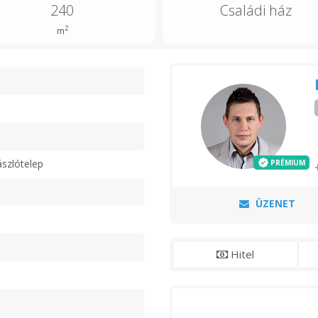
240
Családi ház
2
m
n
szlótelep
PRÉMIUM
ÜZENET
Hitel