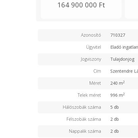
164 900 000 Ft
Azonosító
710327
Ügyvitel
Eladó ingatla
Jogviszony
Tulajdonjog
Cím
Szentendre Lá
2
Méret
240 m
2
Telek méret
996 m
Hálószobák száma
5 db
Félszobák száma
2 db
Nappalik száma
2 db