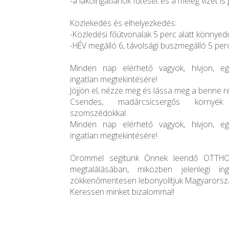
-a lakóingatlanok fűtését és a meleg vizet is 
Közlekedés és elhelyezkedés:
-Közledési főútvonalak 5 perc alatt könnyed
-HÉV megálló 6, távolsági buszmegálló 5 per
Minden nap elérhető vagyok, hívjon, e
ingatlan megtekintésére!
Jöjjön el, nézze meg és lássa meg a benne rej
Csendes, madárcsicsergős környék
szomszédokkal.
Minden nap elérhető vagyok, hívjon, e
ingatlan megtekintésére!
Örömmel segítünk Önnek leendő OTTH
megtalálásában, miközben jelenlegi ing
zökkenőmentesen lebonyolítjuk Magyarorszá
Keressen minket bizalommal!