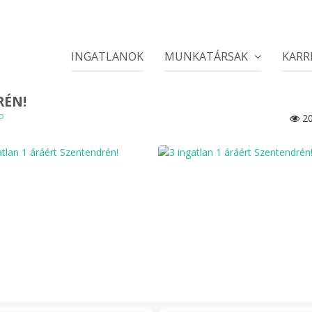
INGATLANOK
MUNKATÁRSAK
KARR
RÉN!
P
20