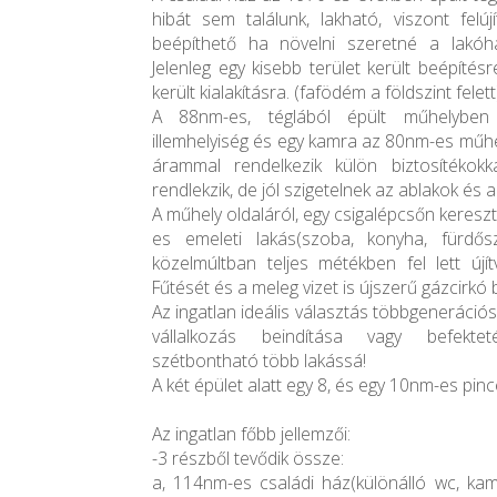
hibát sem találunk, lakható, viszont felúj
beépíthető ha növelni szeretné a lakóhá
Jelenleg egy kisebb terület került beépítésr
került kialakításra. (fafödém a földszint felett
A 88nm-es, téglából épült műhelyben k
illemhelyiség és egy kamra az 80nm-es műhe
árammal rendelkezik külön biztosítékokk
rendlekzik, de jól szigetelnek az ablakok és a
A műhely oldaláról, egy csigalépcsőn keresz
es emeleti lakás(szoba, konyha, fürdő
közelmúltban teljes métékben fel lett újítv
Fűtését és a meleg vizet is újszerű gázcirkó b
Az ingatlan ideális választás többgenerációs
vállalkozás beindítása vagy befekt
szétbontható több lakássá!
A két épület alatt egy 8, és egy 10nm-es pincé
Az ingatlan főbb jellemzői:
-3 részből tevődik össze:
a, 114nm-es családi ház(különálló wc, kam