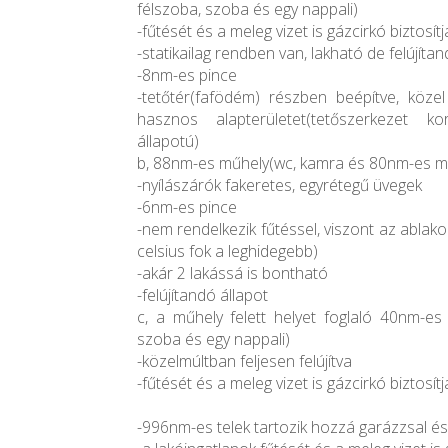
félszoba, szoba és egy nappali)
-fűtését és a meleg vizet is gázcirkó biztosítj
-statikailag rendben van, lakható de felújíta
-8nm-es pince
-tetőtér(fafödém) részben beépítve, közel
hasznos alapterületet(tetőszerkezet k
állapotú)
b, 88nm-es műhely(wc, kamra és 80nm-es m
-nyílászárók fakeretes, egyrétegű üvegek
-6nm-es pince
-nem rendelkezik fűtéssel, viszont az ablakok,
celsius fok a leghidegebb)
-akár 2 lakássá is bontható
-felújítandó állapot
c, a műhely felett helyet foglaló 40nm-es
szoba és egy nappali)
-közelmúltban feljesen felújítva
-fűtését és a meleg vizet is gázcirkó biztosítj
-996nm-es telek tartozik hozzá garázzsal és 