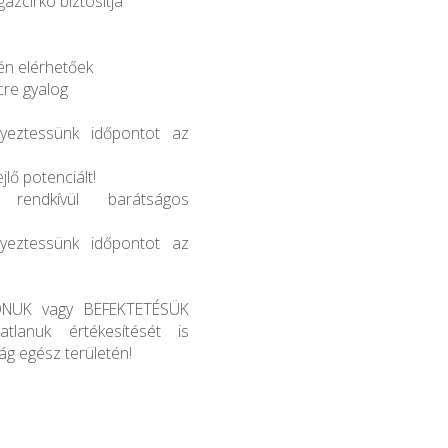
gázcirkó biztosítja
én elérhetőek
cre gyalog
gyeztessünk időpontot az
lő potenciált!
 rendkívül barátságos
gyeztessünk időpontot az
ONUK vagy BEFEKTETÉSÜK
atlanuk értékesítését is
g egész területén!