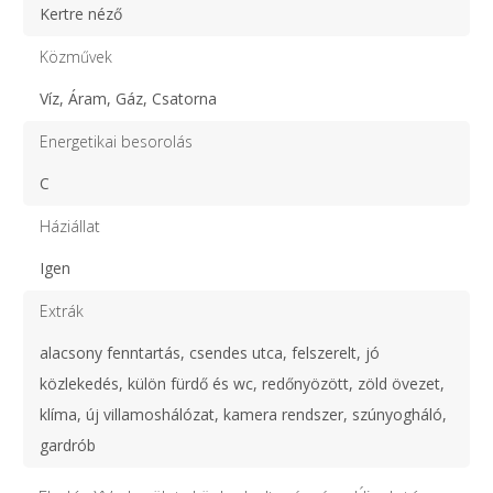
Kertre néző
Közművek
Víz, Áram, Gáz, Csatorna
Energetikai besorolás
C
Háziállat
Igen
Extrák
alacsony fenntartás, csendes utca, felszerelt, jó
közlekedés, külön fürdő és wc, redőnyözött, zöld övezet,
klíma, új villamoshálózat, kamera rendszer, szúnyogháló,
gardrób