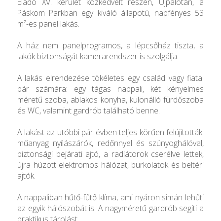
Eladó XV. kerület közkedvelt részén, Újpalotán, a
Páskom Parkban egy kiváló állapotú, napfényes 53
m²-es panel lakás.
A ház nem panelprogramos, a lépcsőház tiszta, a
lakók biztonságát kamerarendszer is szolgálja.
A lakás elrendezése tökéletes egy család vagy fiatal
pár számára: egy tágas nappali, két kényelmes
méretű szoba, ablakos konyha, különálló fürdőszoba
és WC, valamint gardrób található benne.
A lakást az utóbbi pár évben teljes körűen felújították:
műanyag nyílászárók, redőnnyel és szúnyoghálóval,
biztonsági bejárati ajtó, a radiátorok cserélve lettek,
újra húzott elektromos hálózat, burkolatok és beltéri
ajtók.
A nappaliban hűtő-fűtő klíma, ami nyáron simán lehűti
az egyik hálószobát is. A nagyméretű gardrób segíti a
praktikus tárolást.