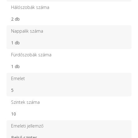
Hálószobák száma
2 db
Nappalik száma
1 db
Fürdőszobák száma
1 db
Emelet
5
Szintek száma
10
Emeleti jellemző
Belső szintes