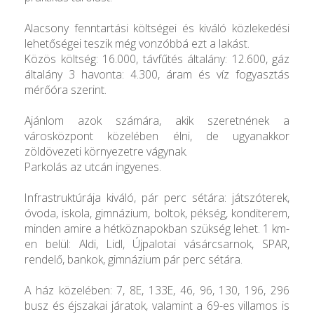
Alacsony fenntartási költségei és kiváló közlekedési
lehetőségei teszik még vonzóbbá ezt a lakást.
Közös költség: 16.000, távfűtés általány: 12.600, gáz
általány 3 havonta: 4.300, áram és víz fogyasztás
mérőóra szerint.
Ajánlom azok számára, akik szeretnének a
városközpont közelében élni, de ugyanakkor
zöldövezeti környezetre vágynak.
Parkolás az utcán ingyenes.
Infrastruktúrája kiváló, pár perc sétára: játszóterek,
óvoda, iskola, gimnázium, boltok, pékség, konditerem,
minden amire a hétköznapokban szükség lehet. 1 km-
en belül: Aldi, Lidl, Újpalotai vásárcsarnok, SPAR,
rendelő, bankok, gimnázium pár perc sétára.
A ház közelében: 7, 8E, 133E, 46, 96, 130, 196, 296
busz és éjszakai járatok, valamint a 69-es villamos is