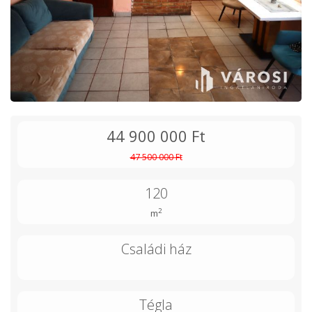
44 900 000 Ft
47 500 000 Ft
120
2
m
Családi ház
Tégla