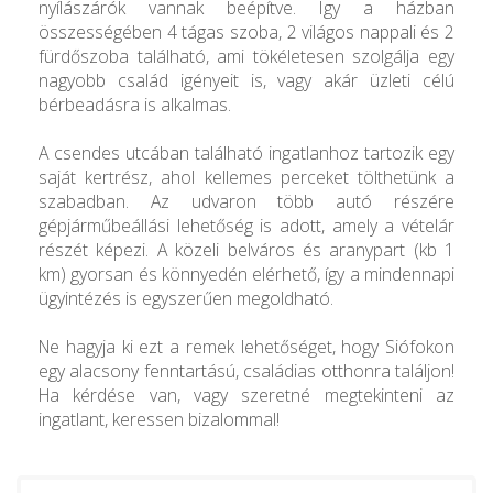
nyílászárók vannak beépítve. Így a házban
összességében 4 tágas szoba, 2 világos nappali és 2
fürdőszoba található, ami tökéletesen szolgálja egy
nagyobb család igényeit is, vagy akár üzleti célú
bérbeadásra is alkalmas.
A csendes utcában található ingatlanhoz tartozik egy
saját kertrész, ahol kellemes perceket tölthetünk a
szabadban. Az udvaron több autó részére
gépjárműbeállási lehetőség is adott, amely a vételár
részét képezi. A közeli belváros és aranypart (kb 1
km) gyorsan és könnyedén elérhető, így a mindennapi
ügyintézés is egyszerűen megoldható.
Ne hagyja ki ezt a remek lehetőséget, hogy Siófokon
egy alacsony fenntartású, családias otthonra találjon!
Ha kérdése van, vagy szeretné megtekinteni az
ingatlant, keressen bizalommal!