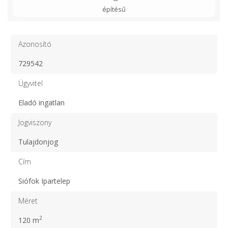
építésű
Azonosító
729542
Ügyvitel
Eladó ingatlan
Jogviszony
Tulajdonjog
Cím
Siófok Ipartelep
Méret
2
120 m