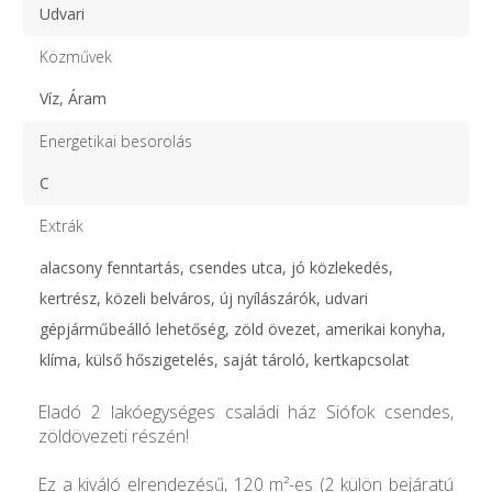
Udvari
Közművek
Víz, Áram
Energetikai besorolás
C
Extrák
alacsony fenntartás, csendes utca, jó közlekedés,
kertrész, közeli belváros, új nyílászárók, udvari
gépjárműbeálló lehetőség, zöld övezet, amerikai konyha,
klíma, külső hőszigetelés, saját tároló, kertkapcsolat
Eladó 2 lakóegységes családi ház Siófok csendes,
zöldövezeti részén!
Ez a kiváló elrendezésű, 120 m²-es (2 külön bejáratú