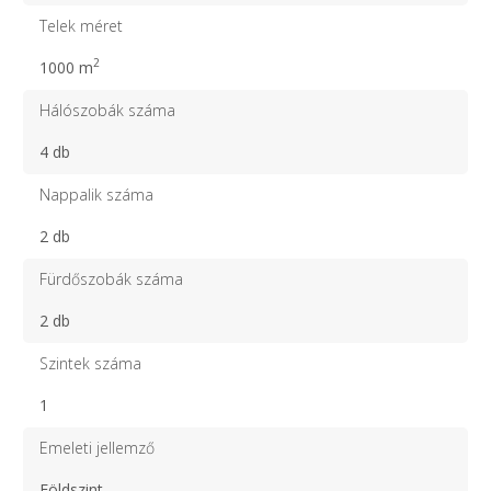
Telek méret
2
1000 m
Hálószobák száma
4 db
Nappalik száma
2 db
Fürdőszobák száma
2 db
Szintek száma
1
Emeleti jellemző
Földszint