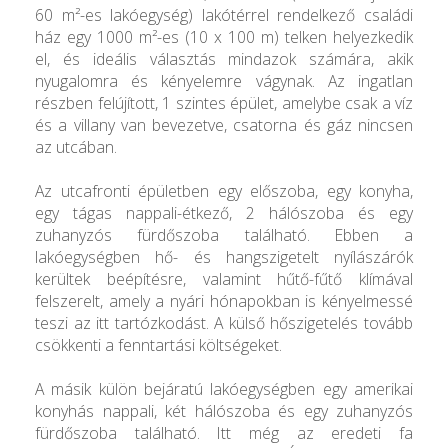
60 m²-es lakóegység) lakótérrel rendelkező családi
ház egy 1000 m²-es (10 x 100 m) telken helyezkedik
el, és ideális választás mindazok számára, akik
nyugalomra és kényelemre vágynak. Az ingatlan
részben felújított, 1 szintes épület, amelybe csak a víz
és a villany van bevezetve, csatorna és gáz nincsen
az utcában.
Az utcafronti épületben egy előszoba, egy konyha,
egy tágas nappali-étkező, 2 hálószoba és egy
zuhanyzós fürdőszoba található. Ebben a
lakóegységben hő- és hangszigetelt nyílászárók
kerültek beépítésre, valamint hűtő-fűtő klímával
felszerelt, amely a nyári hónapokban is kényelmessé
teszi az itt tartózkodást. A külső hőszigetelés tovább
csökkenti a fenntartási költségeket.
A másik külön bejáratú lakóegységben egy amerikai
konyhás nappali, két hálószoba és egy zuhanyzós
fürdőszoba található. Itt még az eredeti fa