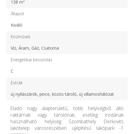
2
138 m
Állapot
Kiváló
Közművek
Víz, Áram, Gáz, Csatorna
Energetikai besorolás
C
Extrák
új nyílászárók, pince, közös tároló, új villamoshálózat
Eladó nagy alapterületű, több helyiségből álló
raktárnak vagy tárolónak, esetleg irodának
használható helyiség Szombathely Derkovits
lakótelep városrészében újépítésű lakópark -1