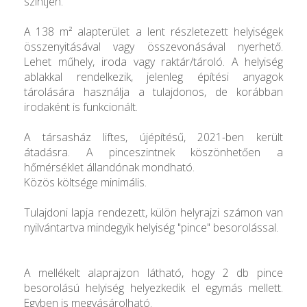
szintjén.
A 138 m² alapterület a lent részletezett helyiségek
összenyitásával vagy összevonásával nyerhető.
Lehet műhely, iroda vagy raktár/tároló. A helyiség
ablakkal rendelkezik, jelenleg építési anyagok
tárolására használja a tulajdonos, de korábban
irodaként is funkcionált.
A társasház liftes, újépítésű, 2021-ben került
átadásra. A pinceszintnek köszönhetően a
hőmérséklet állandónak mondható.
Közös költsége minimális.
Tulajdoni lapja rendezett, külön helyrajzi számon van
nyilvántartva mindegyik helyiség "pince" besorolással.
A mellékelt alaprajzon látható, hogy 2 db pince
besorolású helyiség helyezkedik el egymás mellett.
Egyben is megvásárolható.