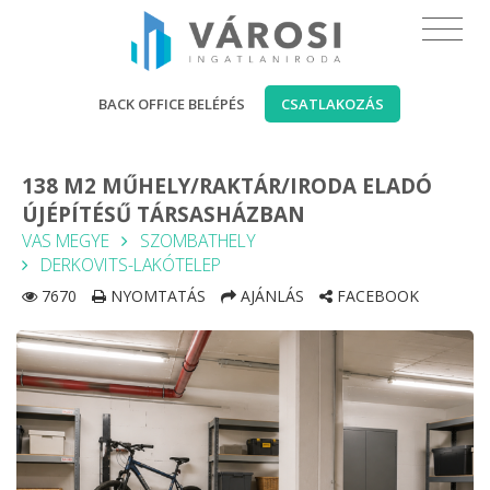
BACK OFFICE BELÉPÉS
CSATLAKOZÁS
138 M2 MŰHELY/RAKTÁR/IRODA ELADÓ
ÚJÉPÍTÉSŰ TÁRSASHÁZBAN
VAS MEGYE
SZOMBATHELY
DERKOVITS-LAKÓTELEP
7670
NYOMTATÁS
AJÁNLÁS
FACEBOOK