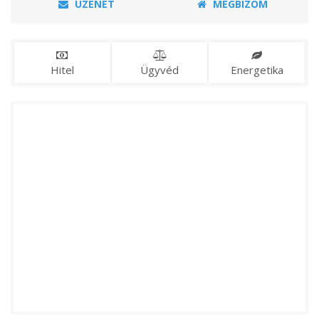
ÜZENET
MEGBÍZOM
Hitel
Ügyvéd
Energetika