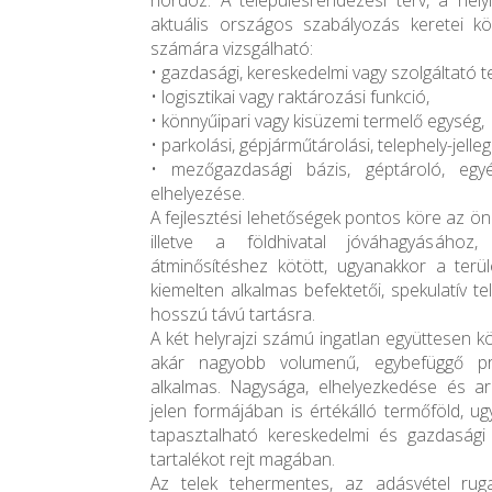
hordoz. A településrendezési terv, a hely
aktuális országos szabályozás keretei k
számára vizsgálható:
• gazdasági, kereskedelmi vagy szolgáltató te
• logisztikai vagy raktározási funkció,
• könnyűipari vagy kisüzemi termelő egység,
• parkolási, gépjárműtárolási, telephely-jelle
• mezőgazdasági bázis, géptároló, egy
elhelyezése.
A fejlesztési lehetőségek pontos köre az ö
illetve a földhivatal jóváhagyásához
átminősítéshez kötött, ugyanakkor a terül
kiemelten alkalmas befektetői, spekulatív te
hosszú távú tartásra.
A két helyrajzi számú ingatlan együttesen köz
akár nagyobb volumenű, egybefüggő pro
alkalmas. Nagysága, elhelyezkedése és a
jelen formájában is értékálló termőföld, 
tapasztalható kereskedelmi és gazdasági 
tartalékot rejt magában.
Az telek tehermentes, az adásvétel ruga