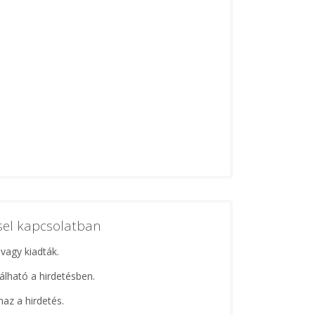
ssel kapcsolatban
 vagy kiadták.
lálható a hirdetésben.
maz a hirdetés.