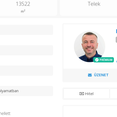
13522
Telek
2
m
n
PRÉMIUM
ÜZENET
olyamatban
Hitel
ellett