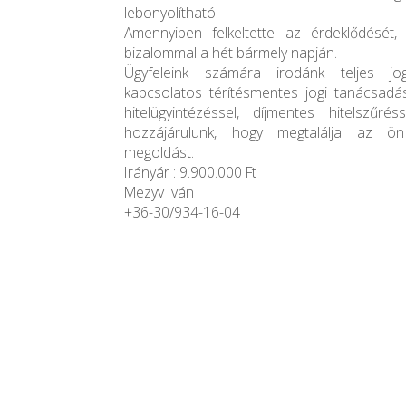
lebonyolítható.
Amennyiben felkeltette az érdeklődését
bizalommal a hét bármely napján.
Ügyfeleink számára irodánk teljes jogi
kapcsolatos térítésmentes jogi tanácsadás
hitelügyintézéssel, díjmentes hitelszűr
hozzájárulunk, hogy megtalálja az ö
megoldást.
Irányár : 9.900.000 Ft
Mezyv Iván
+36-30/934-16-04