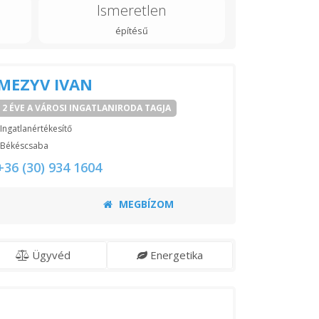
Ismeretlen
építésű
MEZYV IVAN
2 ÉVE A VÁROSI INGATLANIRODA TAGJA
Ingatlanértékesítő
Békéscsaba
+36 (30) 934 1604
MEGBÍZOM
Ügyvéd
Energetika