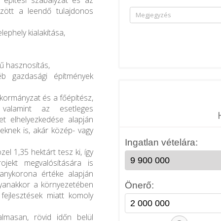
i építési szabályzat és az
özött a leendő tulajdonos
lephely kialakítása,
gű hasznosítás,
éb gazdasági építmények
nkormányzat és a főépítész,
, valamint az esetleges
et elhelyezkedése alapján
leknek is, akár közép- vagy
el 1,35 hektárt tesz ki, így
jekt megvalósítására is
ranykorona értéke alapján
ugyanakkor a környezetében
fejlesztések miatt komoly
lmasan, rövid időn belül