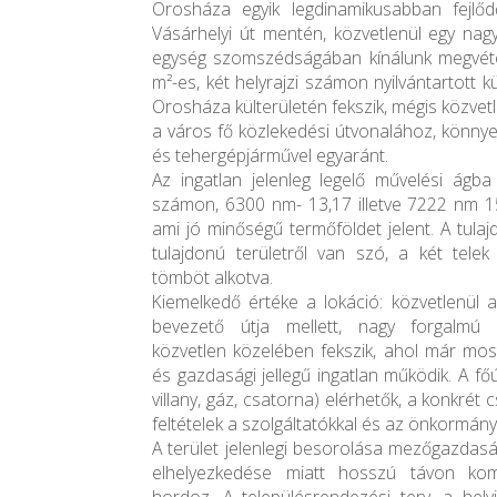
Orosháza egyik legdinamikusabban fejlőd
Vásárhelyi út mentén, közvetlenül egy nag
egység szomszédságában kínálunk megvét
m²-es, két helyrajzi számon nyilvántartott kül
Orosháza külterületén fekszik, mégis közvetl
a város fő közlekedési útvonalához, könny
és tehergépjárművel egyaránt.
Az ingatlan jelenleg legelő művelési ágba 
számon, 6300 nm- 13,17 illetve 7222 nm 15
ami jó minőségű termőföldet jelent. A tulaj
tulajdonú területről van szó, a két telek
tömböt alkotva.
Kiemelkedő értéke a lokáció: közvetlenül 
bevezető útja mellett, nagy forgalmú
közvetlen közelében fekszik, ahol már most
és gazdasági jellegű ingatlan működik. A f
villany, gáz, csatorna) elérhetők, a konkrét
feltételek a szolgáltatókkal és az önkormán
A terület jelenlegi besorolása mezőgazdaság
elhelyezkedése miatt hosszú távon komol