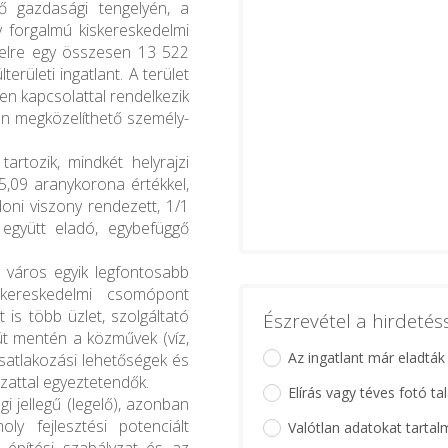
ő gazdasági tengelyén, a
y forgalmú kiskereskedelmi
elre egy összesen 13 522
területi ingatlant. A terület
en kapcsolattal rendelkezik
en megközelíthető személy-
tartozik, mindkét helyrajzi
,09 aranykorona értékkel,
doni viszony rendezett, 1/1
 együtt eladó, egybefüggő
a város egyik legfontosabb
 kereskedelmi csomópont
 is több üzlet, szolgáltató
Észrevétel a hirdeté
őút mentén a közművek (víz,
Az ingatlant már eladták
 csatlakozási lehetőségek és
yzattal egyeztetendők.
Elírás vagy téves fotó ta
i jellegű (legelő), azonban
y fejlesztési potenciált
Valótlan adatokat tartal