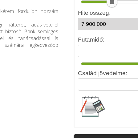
, kérem forduljon hozzám
 hátteret, adás-vétellel
t biztosít. Bank semleges
éssel és tanácsadással is
n számára legkedvezőbb