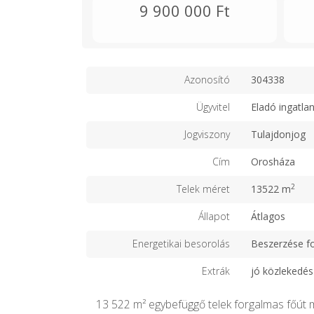
9 900 000 Ft
Azonosító
304338
Ügyvitel
Eladó ingatla
Jogviszony
Tulajdonjog
Cím
Orosháza
2
Telek méret
13522 m
Állapot
Átlagos
Energetikai besorolás
Beszerzése f
Extrák
jó közlekedés
13 522 m² egybefüggő telek forgalmas főút m