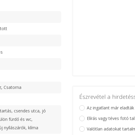
tott
es
z, Csatorna
Észrevétel a hirdeté
Az ingatlant már eladták
tartás, csendes utca, jó
Elírás vagy téves fotó ta
ülön fürdő és wc,
j nyílászárók, klíma
Valótlan adatokat tartal