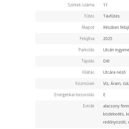
Szintek száma
11
Fűtés
Távfűtés
Állapot
Részben felújí
Felújítva
2025
Parkolás
Utcán ingyen
Tájolás
Dél
Kilátás
Utcára néző
Közművek
Víz, Áram, Gá
Energetikai besorolás
E
Extrák
alacsony fenn
közlekedés, k
redőnyözött, ú