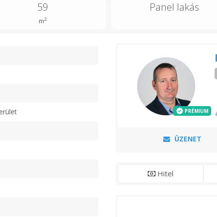
59
Panel lakás
2
m
n
erület
PRÉMIUM
ÜZENET
Hitel