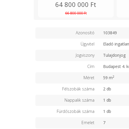
64 800 000 Ft
66 800 000 Ft
Azonosító
103849
Ügyvitel
Eladó ingatla
Jogviszony
Tulajdonjog
Cím
Budapest 4. k
2
Méret
59 m
Félszobák száma
2 db
Nappalik száma
1 db
Fürdőszobák száma
1 db
Emelet
7