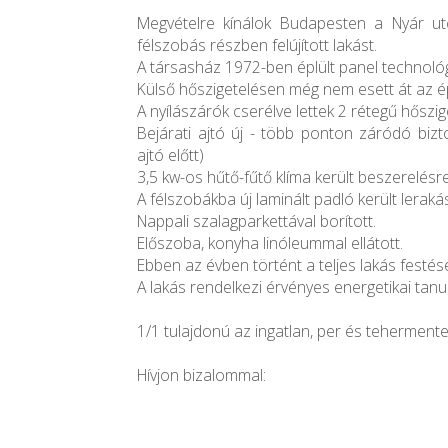
Megvételre kínálok Budapesten a Nyár 
félszobás részben felújított lakást.
A társasház 1972-ben éplült panel technológ
Külső hőszigetelésen még nem esett át az ép
A nyílászárók cserélve lettek 2 rétegű hőszige
Bejárati ajtó új - több ponton záródó bizt
ajtó előtt)
3,5 kw-os hűtő-fűtő klíma került beszerelésre
A félszobákba új laminált padló került leraká
Nappali szalagparkettával borított.
Előszoba, konyha linóleummal ellátott.
Ebben az évben történt a teljes lakás festés
A lakás rendelkezi érvényes energetikai tanu
1/1 tulajdonú az ingatlan, per és tehermente
Hívjon bizalommal: