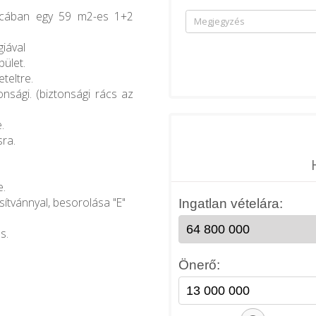
utcában egy 59 m2-es 1+2
iával
ület.
teltre.
onsági. (biztonsági rács az
.
sra.
e.
sítvánnyal, besorolása "E"
s.