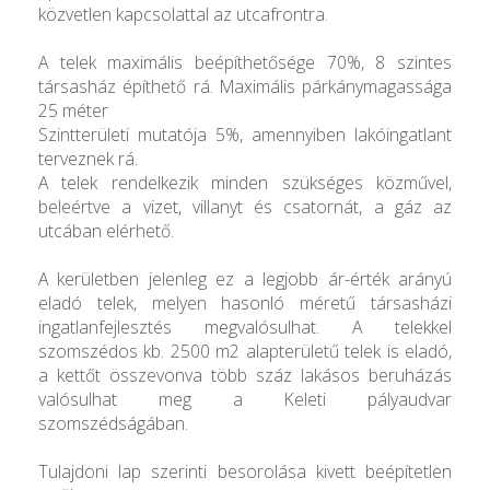
közvetlen kapcsolattal az utcafrontra.
A telek maximális beépíthetősége 70%, 8 szintes
társasház építhető rá. Maximális párkánymagassága
25 méter
Szintterületi mutatója 5%, amennyiben lakóingatlant
terveznek rá.
A telek rendelkezik minden szükséges közművel,
beleértve a vizet, villanyt és csatornát, a gáz az
utcában elérhető.
A kerületben jelenleg ez a legjobb ár-érték arányú
eladó telek, melyen hasonló méretű társasházi
ingatlanfejlesztés megvalósulhat. A telekkel
szomszédos kb. 2500 m2 alapterületű telek is eladó,
a kettőt összevonva több száz lakásos beruházás
valósulhat meg a Keleti pályaudvar
szomszédságában.
Tulajdoni lap szerinti besorolása kivett beépítetlen