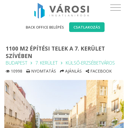
BACK OFFICE BELÉPÉS
CSATLAKOZÁS
1100 M2 ÉPÍTÉSI TELEK A 7. KERÜLET
SZÍVÉBEN
BUDAPEST
7. KERÜLET
KÜLSŐ-ERZSÉBETVÁROS
10998
NYOMTATÁS
AJÁNLÁS
FACEBOOK